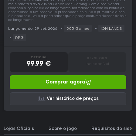
Onde reservar
Nivalis
? Em 9 ago. 2026 temos 1 ofertas em 1 lojas, a
mais barata a
99,99 €
na Green Man Gaming. Com a pré-venda
recebes o jogo no dia do lançamento, normalmente com os bónus de
encomenda, a um preço que já conheces hoje. Se o primeiro dia não
é o essencial, vale a pena saber que o preço costuma descer depois
do lançamento.
Lançamento: 29 set. 2026
505 Games
ION LANDS
RPG
OFFICIAL
KEYSHOPS
99,99 €
Indisponível
Comprar agora
Ver histórico de preços
Lojas Oficiais
Sobre o jogo
Requisitos do sist