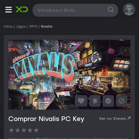
Todas
Início
Jogos
RPG
Nivalis
Comprar Nivalis PC Key
Ver no Steam
★
★
★
★
★