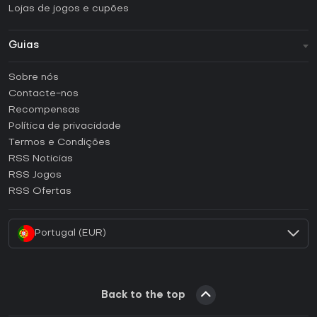
Lojas de jogos e cupões
Guias
FAQ
Sobre nós
Guias e tutoriais
Contacte-nos
Como ativar uma CD Key Steam?
Recompensas
Como ativar uma CD Key Epic Games?
Política de privacidade
Termos e Condições
Como ativar uma CD Key GOG?
RSS Noticias
Como ativar uma CD Key Ubisoft Connect?
RSS Jogos
Como ativar uma CD Key EA App?
RSS Ofertas
Como ativar uma CD Key Battle.net?
Portugal (EUR)
Back to the top