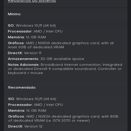
Requisitos do sistema
estrutura aberta de slice-of-life, onde você define o
progresso por meio do crescimento dos negócios e
interações pessoais no universo cyberpunk.
Mínimo:
Essa configuração permite estilos de jogo flexíveis, seja
SO:
Windows 10/11 (64 bit)
priorizando expansão econômica, networking social ou
Processador:
AMD / Intel CPU
atividades exploratórias como navegar de barco e pescar,
Memória:
16 GB RAM
tudo em um mesmo mundo simulado persistente.
Gráficos:
AMD / NVIDIA dedicated graphics card, with at
least 6GB of dedicated VRAM
Principais Recursos e Mecânicas
DirectX:
Version 11
As mecânicas de gerenciamento de negócios exigem
Armazenamento:
30 GB available space
planejamento cuidadoso, desde estocar suprimentos até
Notas Adicionais:
Broadband Internet connection; Integrated
atender demandas de clientes em lugares como barracas
or dedicated DirectX 9 compatible soundcard; Controller or
de ramen ou restaurantes. O sistema de clima afeta tarefas
keyboard + mouse
ao ar livre, como a pesca, trazendo realismo às decisões.
As interações com personagens se desenvolvem via
Recomendado:
diálogos e eventos, revelando histórias dos moradores
dessa cidade voxel. A customização de casa oferece
SO:
Windows 10/11 (64 bit)
liberdade criativa, com opções para personalizar espaços
Processador:
AMD / Intel CPU
em meio à decadência urbana.
Memória:
16 GB RAM
Gráficos:
AMD / NVIDIA dedicated graphics card, with 8GB
Coletar recursos por pesca ou jardinagem
of dedicated VRAM (i.e. GTX 2070 or newer)
Gestão de tempo com ciclos dia-noite
DirectX:
Version 12
Construção de relações com potencial para romance