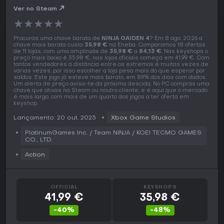
Ver no Steam
★
★
★
★
★
Procuras uma chave barata de
NINJA GAIDEN 4
? Em 8 ago. 2026 a
chave mais barata custa
35,98 €
na Eneba. Comparamos 18 ofertas
de 11 lojas, com uma amplitude de
35,98 €
a
84,13 €
. Nas keyshops o
preço mais baixo é 35,98 €, nas lojas oficiais começa em 41,99 €. Com
tantos vendedores a distância entre os extremos é muitas vezes de
várias vezes, por isso escolher a loja pesa mais do que esperar por
saldos. Este jogo já esteve mais barato, em 89% dos dias com dados.
Um alerta de preço avisa-te da próxima descida. No PC compras uma
chave que ativas na Steam ou noutro cliente, e é aqui que o mercado
é mais largo, com mais de um quarto dos jogos a ter oferta em
keyshop.
Lançamento: 20 out. 2025
Xbox Game Studios
PlatinumGames Inc. / Team NINJA / KOEI TECMO GAMES
CO., LTD.
Action
OFFICIAL
KEYSHOPS
41,99 €
35,98 €
-40%
-48%