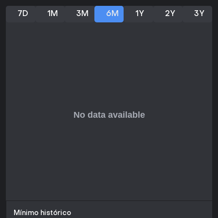
7D
1M
3M
6M
1Y
2Y
3Y
Mínimo histórico