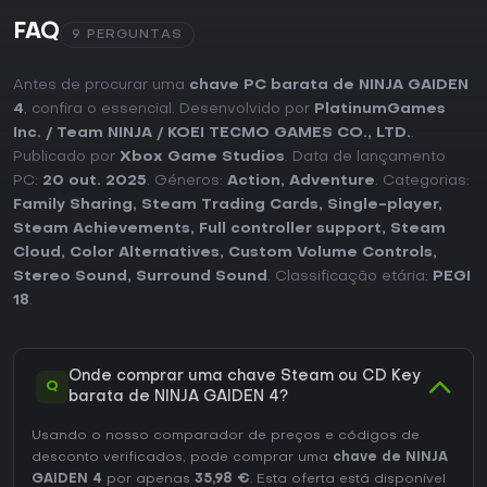
FAQ
9 PERGUNTAS
Antes de procurar uma
chave PC barata de NINJA GAIDEN
4
, confira o essencial. Desenvolvido por
PlatinumGames
Inc. / Team NINJA / KOEI TECMO GAMES CO., LTD.
.
Publicado por
Xbox Game Studios
. Data de lançamento
PC:
20 out. 2025
. Géneros:
Action
,
Adventure
. Categorias:
Family Sharing
,
Steam Trading Cards
,
Single-player
,
Steam Achievements
,
Full controller support
,
Steam
Cloud
,
Color Alternatives
,
Custom Volume Controls
,
Stereo Sound
,
Surround Sound
. Classificação etária:
PEGI
18
.
Onde comprar uma chave Steam ou CD Key
Q
barata de NINJA GAIDEN 4?
Usando o nosso comparador de preços e códigos de
desconto verificados, pode comprar uma
chave de NINJA
GAIDEN 4
por apenas
35,98 €
. Esta oferta está disponível