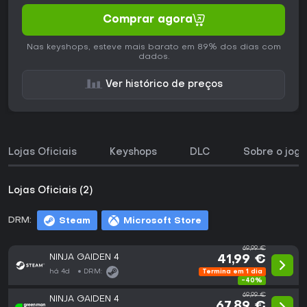
Comprar agora
Nas keyshops, esteve mais barato em 89% dos dias com
dados.
Ver histórico de preços
Lojas Oficiais
Keyshops
DLC
Sobre o jogo
Lojas Oficiais (2)
DRM:
Steam
Microsoft Store
69,99 €
NINJA GAIDEN 4
41,99 €
há 4d
DRM:
Termina em 1 dia
-40%
69,99 €
NINJA GAIDEN 4
67,89 €