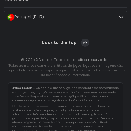
Como ativar uma CD Key Battle.net?
Portugal (EUR)
Back to the top
© 2026 XD.deals. Todos os direitos reservados.
Todas as marcas comerciais, títulos de jogos, logótipos e imagens são
propriedade dos seus respetivos proprietários e são utilizados para fins
de identificação e informação.
Aviso Legal:
O XD.deals é um serviço independente de comparação
de preços e agregação de ofertas e não é afiliado nem endossado
pela Valve Corporation. Steam e o logótipo Steam são marcas
comerciais e/ou marcas registadas da Valve Corporation.
O XD.deals utiliza dados publicamente disponíveis da Steam e
exibe informações de preços de lojas terceiras para fins
informativos. Não vendemos produtos ou chaves digitais e não
garantimos a precisão, disponibilidade ou validade das ofertas ou
chaves digitais exibidas. Verifique sempre as condições finais
diretamente no site da loja antes de efetuar uma compra.
Qualquer compra de chaves digitais de lojas terceiras é feita por