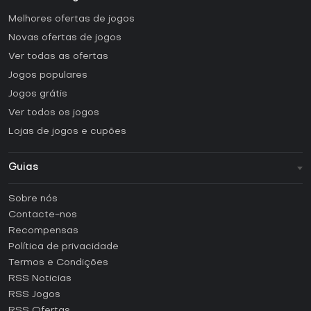
Melhores ofertas de jogos
Novas ofertas de jogos
Ver todas as ofertas
Jogos populares
Jogos grátis
Ver todos os jogos
Lojas de jogos e cupões
Guias
FAQ
Sobre nós
Guias e tutoriais
Contacte-nos
Como ativar uma CD Key Steam?
Recompensas
Como ativar uma CD Key Epic Games?
Política de privacidade
Termos e Condições
Como ativar uma CD Key GOG?
RSS Noticias
Como ativar uma CD Key Ubisoft Connect?
RSS Jogos
Como ativar uma CD Key EA App?
RSS Ofertas