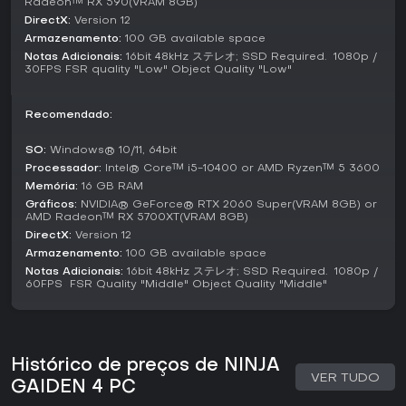
Radeon™ RX 590(VRAM 8GB)
Vale a pena jogar?
DirectX:
Version 12
Para fãs de hack and slash exigentes com mecânicas
Armazenamento:
100 GB available space
precisas, Ninja Gaiden 4 oferece ótimo custo-benefício
Notas Adicionais:
16bit 48kHz ステレオ; SSD Required. ​ 1080p /
graças ao seu sistema de combate, elogiado nas resenhas
30FPS​ FSR quality "Low"​ Object Quality "Low"
por ser fluido e gratificante. Jogadores destacam a
diversão das batalhas, com alguns o considerando o
Recomendado:
melhor da série pelas lutas evoluídas, apesar de críticas à
história mais fraca e ao design dos níveis. Lançado em
outubro de 2025, o jogo não tem atualizações ou
SO:
Windows® 10/11, 64bit
temporadas confirmadas até o início de 2026, mas sua
Processador:
Intel® Core™ i5-10400 or AMD Ryzen™ 5 3600
essência agrada fãs de títulos como Devil May Cry. Se ação
Memória:
16 GB RAM
intensa e baseada em habilidade atrai, é uma escolha
Gráficos:
NVIDIA® GeForce® RTX 2060 Super(VRAM 8GB) or
firme; do contrário, as falhas narrativas podem afastar
AMD Radeon™ RX 5700XT(VRAM 8GB)
jogadores casuais.
DirectX:
Version 12
Armazenamento:
100 GB available space
Notas Adicionais:
16bit 48kHz ステレオ; SSD Required. ​ 1080p /
60FPS ​ FSR Quality "Middle"​ Object Quality "Middle"
Histórico de preços de NINJA
VER TUDO
GAIDEN 4 PC