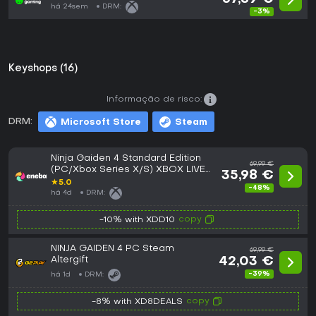
há 24sem
DRM:
-3%
Keyshops (16)
Informação de risco:
DRM:
Microsoft Store
Steam
Ninja Gaiden 4 Standard Edition
69,99 €
(PC/Xbox Series X/S) XBOX LIVE
35,98 €
Key EUROPE
★
5.0
-48%
há 4d
DRM:
copy
-10% with XDD10
NINJA GAIDEN 4 PC Steam
69,99 €
Altergift
42,03 €
-39%
há 1d
DRM:
copy
-8% with XD8DEALS