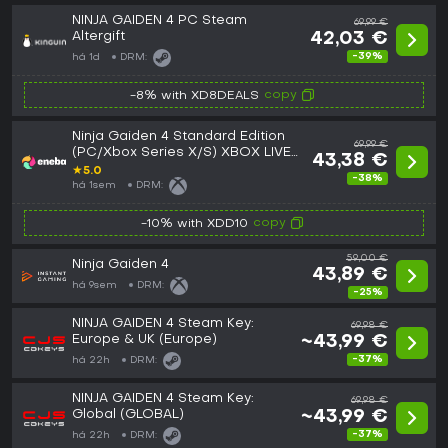
NINJA GAIDEN 4 PC Steam
69,99 €
Altergift
42,03 €
-39%
há 1d
DRM:
copy
-8% with XD8DEALS
Ninja Gaiden 4 Standard Edition
69,99 €
(PC/Xbox Series X/S) XBOX LIVE
43,38 €
Key GLOBAL
★
5.0
-38%
há 1sem
DRM:
copy
-10% with XDD10
59,00 €
Ninja Gaiden 4
43,89 €
há 9sem
DRM:
-25%
NINJA GAIDEN 4 Steam Key:
69,98 €
Europe & UK (Europe)
~43,99 €
-37%
há 22h
DRM:
NINJA GAIDEN 4 Steam Key:
69,98 €
Global (GLOBAL)
~43,99 €
-37%
há 22h
DRM: