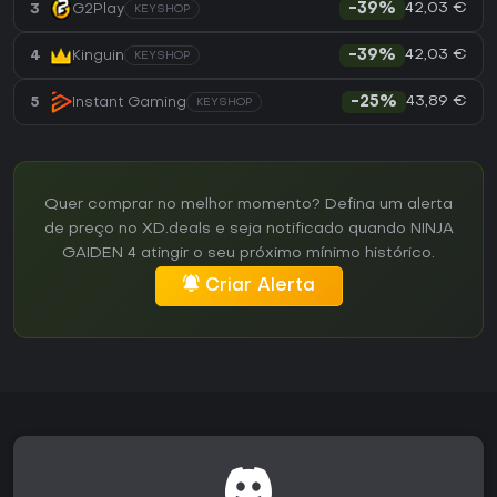
42,03 €
3
G2Play
-39%
KEYSHOP
42,03 €
4
Kinguin
-39%
KEYSHOP
43,89 €
5
Instant Gaming
-25%
KEYSHOP
Quer comprar no melhor momento? Defina um alerta
de preço no XD.deals e seja notificado quando NINJA
GAIDEN 4 atingir o seu próximo mínimo histórico.
Criar Alerta