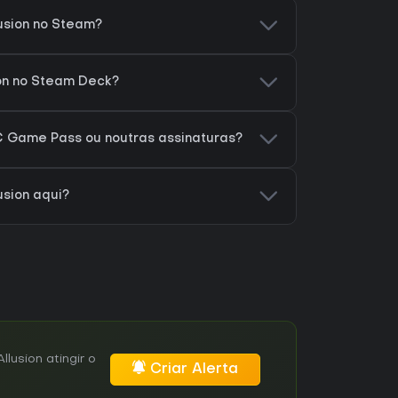
usion no Steam?
ion no Steam Deck?
C Game Pass ou noutras assinaturas?
sion aqui?
usion atingir o
Criar Alerta