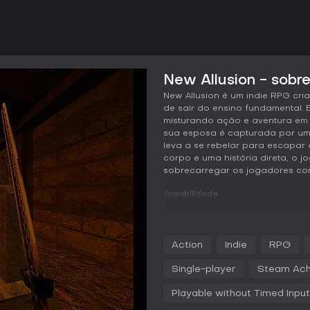
New Allusion - sobre
New Allusion é um indie RPG cr
de sair do ensino fundamental. Es
misturando ação e aventura em 
sua esposa é capturada por um
leva a se rebelar para escapa
corpo e uma história direta, o 
sobrecarregar os jogadores co
Jogabilidade
A jogabilidade gira em torno d
com combates próximos que avan
enfrentando ameaças em um esti
Action
Indie
RPG
sistemas elaborados. Os mecani
o captor bobac, com um process
Single-player
Steam Ach
perfeito para jogatinas rápidas.
Playable without Timed Input
O combate é direto, baseado em 