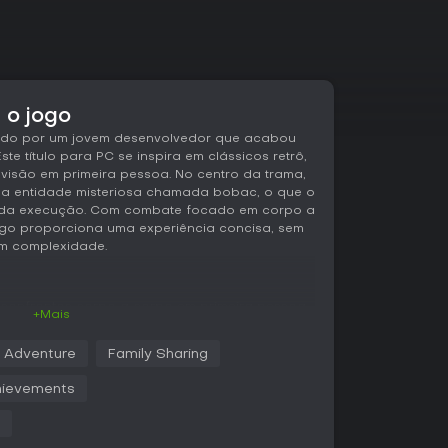
 o jogo
iado por um jovem desenvolvedor que acabou
te título para PC se inspira em clássicos retrô,
visão em primeira pessoa. No centro da trama,
a entidade misteriosa chamada bobac, o que o
r da execução. Com combate focado em corpo a
jogo proporciona uma experiência concisa, sem
m complexidade.
e confrontos corpo a corpo em primeira pessoa,
+Mais
çam a narrativa. Você explora cenários,
lo retrô que valoriza a ação direta em vez de
Adventure
Family Sharing
smos são simples, centrados na rebelião contra
o todo pensado para ser curto e acessível,
ievements
ataques básicos e movimentos, fiel ao espírito