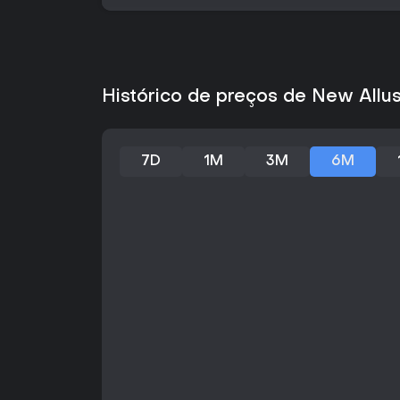
Histórico de preços de New Allu
7D
1M
3M
6M