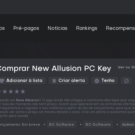
os
Pré-pagos
Notícias
Rankings
Recompens
Comprar New Allusion PC Key
Ver no 
Adicionar à lista
Criar alerta
Tenho
★
★
★
★
★
ando sai
New Allusion
? O jogo ainda não chegou a nenhuma das lojas que seg
r isso de momento não tem preço. Assim que aparecerem as primeiras oferta
meçaremos a registar o seu histórico a partir do dia de lançamento, para que d
ssas ver como o preço se moveu desde o início. Cria um alerta e avisamos qua
go for para venda.
ançamento: Em breve
BC Software
BC Software
Action