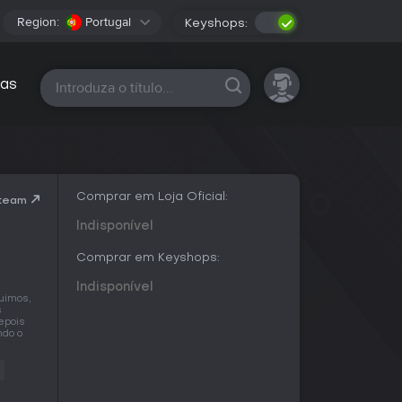
Region:
Portugal
Keyshops:
Todas as plataformas
as
Comprar em Loja Oficial:
Steam
Indisponível
Comprar em Keyshops:
Indisponível
uimos,
s
epois
ndo o