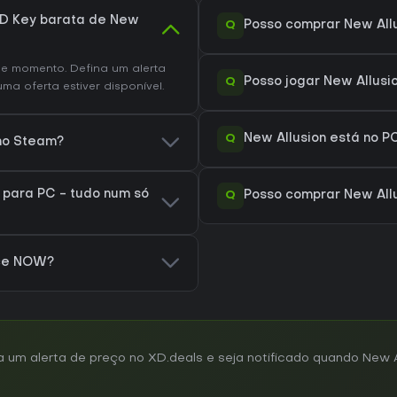
D Key barata de New
Q
Posso comprar New All
e momento. Defina um alerta
Q
Posso jogar New Allus
a oferta estiver disponível.
Q
New Allusion está no P
 no Steam?
 para PC - tudo num só
Q
Posso comprar New Allu
rce NOW?
m alerta de preço no XD.deals e seja notificado quando New All