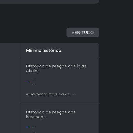
a em ação corpo a corpo. Seu formato single-
m ideal para quem quer uma narrativa de
horas. Se curte aventuras em primeira pessoa
eves de RPG, pode ser uma boa pedida -
a barata de um dev em ascensão. Como ainda
 lançamento para conferir a experiência
VER TUDO
Mínimo histórico
Histórico de preços das lojas
oficiais
-
-
-
Atualmente mais baixo:
-
-
Histórico de preços dos
keyshops
-
-
-