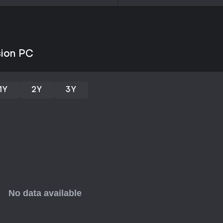
e guiada pela história, centrad
player e duração curta o torna
rebelião rápida, sem demandar 
que mesclam ação com toques l
ainda mais por ser uma entrad
sion PC
não foi lançado, vale esperar o
completa.
1Y
2Y
3Y