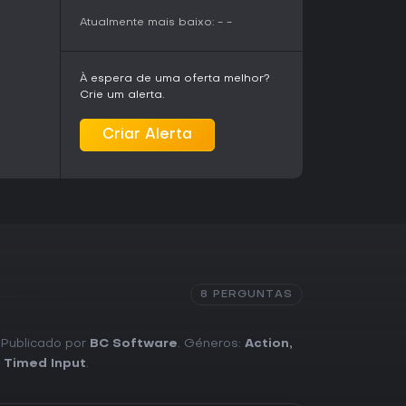
Atualmente mais baixo:
-
-
À espera de uma oferta melhor?
Crie um alerta.
Criar Alerta
8 PERGUNTAS
. Publicado por
BC Software
. Géneros:
Action
,
 Timed Input
.