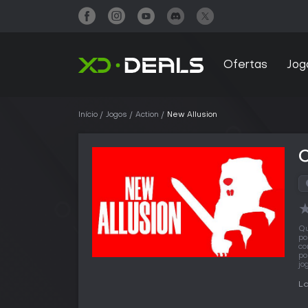
Ofertas
Jog
Início
Jogos
Action
New Allusion
Qu
po
co
po
jo
L