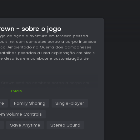
rown - sobre o jogo
ogo de ação e aventura em terceira pessoa
 Soulslike, com combates corpo a corpo intensos
rica. Ambientado na Guerra dos Camponeses
e batalhas pesadas a uma exploração em níveis
s de desafios em combate e customização de
r Crown está no combate corpo a corpo em
são e timing, ao estilo dos clássicos do gênero.
+Mais
actantes, com mecânicas que incluem mutilações
criaturas estranhas.
re
Family Sharing
Single-player
mbientes imersivos que incentivam a
om Volume Controls
íveis não lineares. Essas áreas favorecem
undando a progressão.
Save Anytime
Stereo Sound
a gama de armaduras e armas para adaptar o
 estilos variados, de defesa pesada a