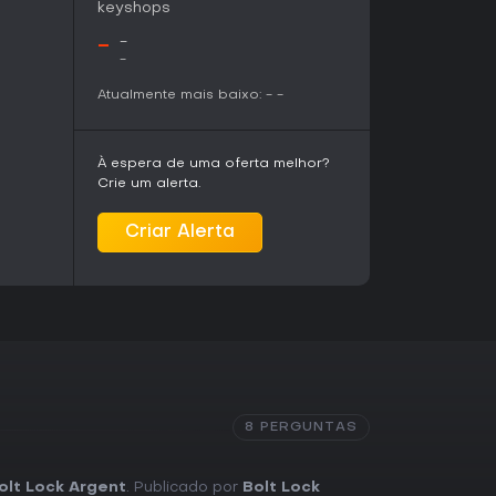
keyshops
-
-
-
Atualmente mais baixo:
-
-
À espera de uma oferta melhor?
Crie um alerta.
Criar Alerta
8 PERGUNTAS
olt Lock Argent
. Publicado por
Bolt Lock