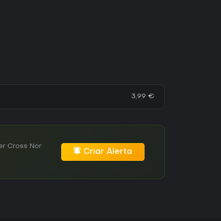
3,99 €
er Cross Nor
Criar Alerta