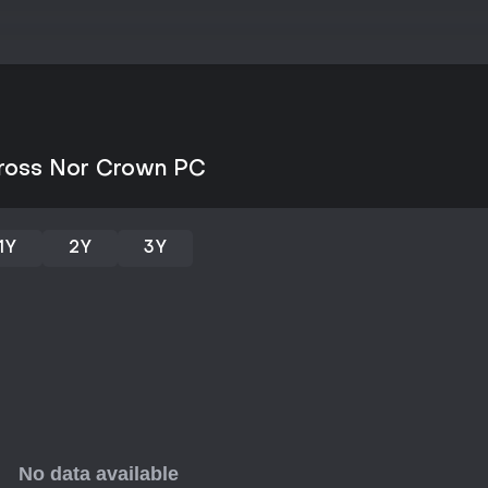
Alguns jogadores relataram pro
ao mexer nas configurações, o 
assim, o foco em lutas pesadas 
Se atrai você ação em terceira 
lineares, vale testar - desde q
Cross Nor Crown PC
1Y
2Y
3Y