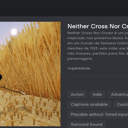
Neither Cross Nor C
Neither Cross Nor Crown é um j
inspirado nos primeiros títulos
em um mundo de fantasia histó
Alemães de 1525, este indie un
não lineares, perfeito para fã
personagens.
Jogabilidade
O coração de Neither Cross No
terceira pessoa, que exige preci
As lutas são deliberadas e imp
em embates contra cavaleiros e 
Action
Indie
Adventu
A exploração é essencial, com a
Captions available
Cust
navegação completa por cinco n
descobertas e retornos, aprof
Playable without Timed Input
A customização brilha com um
Surround Sound
personagem. O sistema acomoda