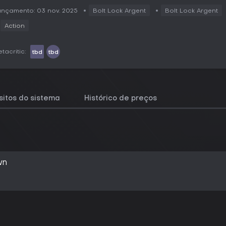
nçamento: 03 nov. 2025
Bolt Lock Argent
Bolt Lock Argent
Action
tacritic:
tbd
tbd
sitos do sistema
Histórico de preços
wn