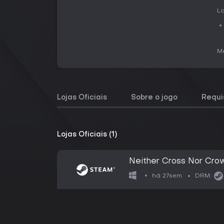
La
Me
Lojas Oficiais
Sobre o jogo
Requi
Lojas Oficiais (1)
Neither Cross Nor Cro
há 27sem
DRM: