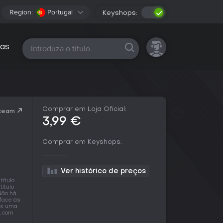
Region:
Portugal
Keyshops:
Todas as plataformas
as
Comprar em Loja Oficial:
Steam
3,99 €
Comprar em Keyshops:
Ver histórico de preços
título
ítulo
Não há
face às
as uma
, com