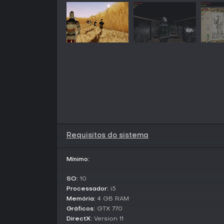
Requisitos do sistema
Mínimo:
SO:
10
Processador:
i5
Memória:
4 GB RAM
Gráficos:
GTX 770
DirectX:
Version 11