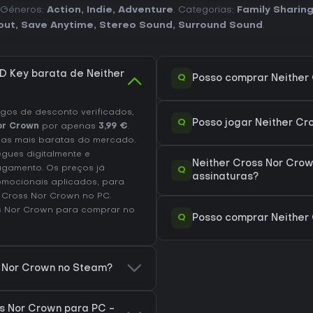
. Géneros:
Action
,
Indie
,
Adventure
. Categorias:
Family Sharin
put
,
Save Anytime
,
Stereo Sound
,
Surround Sound
.
 Key barata de Neither
Q
Posso comprar Neither
os de desconto verificados,
Q
Posso jogar Neither C
or Crown
por apenas
3,99 €
.
as mais baratas do mercado.
egues digitalmente e
Neither Cross Nor Cro
agamento. Os preços já
Q
assinaturas?
omocionais aplicados, para
r Cross Nor Crown no
PC
.
ss Nor Crown
para comprar no
Q
Posso comprar Neither
s Nor Crown no Steam?
s Nor Crown para PC -