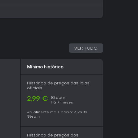
blemas técnicos como screen tearing e crashes
que pode impactar em certos setups. Ainda
e customização atrai fãs de jogos parecidos.
pessoa com vibe rebelde e design de níveis não
ue seu sistema rode sem problemas.
VER TUDO
Mínimo histórico
Histórico de preços das lojas
oficiais
Steam
2,99 €
há 7 meses
Atualmente mais baixo:
3,99 €
Steam
Histórico de preços dos