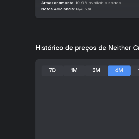
Armazenamento:
10 GB available space
Notas Adicionais:
N/A; N/A
Histórico de preços de Neither 
7D
1M
3M
6M