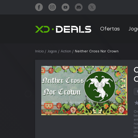
Ofertas
Jog
Início
Jogos
Action
Neither Cross Nor Crown
C
O
te
em
na
le
ch
ma