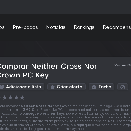
os
Pré-pagos
Notícias
Rankings
Recompens
omprar Neither Cross Nor
Ver no 
Crown PC Key
Adicionar à lista
Criar alerta
Tenho
★
★
★
★
★
nde comprar
Neither Cross Nor Crown
ao melhor preço? Em 7 ago. 2026 este 
m uma oferta,
3,99 €
na Steam. No PC é o caso habitual, porque só cerca de um t
 cada quatro consegue oferta em keyshop e o resto fica na loja da plataforma. 
da a comparar, mas seguimos este preço todos os dias e mostramos como fica 
ituras anteriores, e um alerta de preço avisa-te de cada descida. No PC compr
ave que ativas na Steam ou noutro cliente, e é aqui que o mercado é mais largo
is de um quarto dos jogos a ter oferta em keyshop.