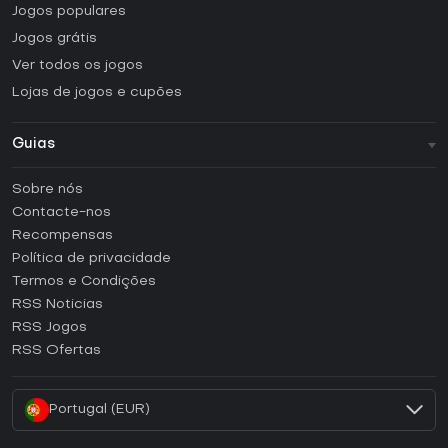
Jogos populares
Jogos grátis
Ver todos os jogos
Lojas de jogos e cupões
Guias
FAQ
Sobre nós
Guias e tutoriais
Contacte-nos
Como ativar uma CD Key Steam?
Recompensas
Como ativar uma CD Key Epic Games?
Política de privacidade
Termos e Condições
Como ativar uma CD Key GOG?
RSS Noticias
Como ativar uma CD Key Ubisoft Connect?
RSS Jogos
Como ativar uma CD Key EA App?
RSS Ofertas
Como ativar uma CD Key Battle.net?
Portugal (EUR)