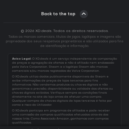
Back to the top
© 2026 XD.deals. Todos os direitos reservados.
Todas as marcas comerciais, títulos de jogos, logótipos e imagens são
propriedade dos seus respetivos proprietários e são utilizados para fins
de identificação e informação.
Aviso Legal:
O XD.deals é um serviço independente de comparação
de preços e agregação de ofertas e não é afiliado nem endossado
pela Valve Corporation. Steam e o logótipo Steam são marcas
comerciais e/ou marcas registadas da Valve Corporation.
O XD.deals utiliza dados publicamente disponíveis da Steam e
exibe informações de preços de lojas terceiras para fins
informativos. Não vendemos produtos ou chaves digitais e não
garantimos a precisão, disponibilidade ou validade das ofertas ou
chaves digitais exibidas. Verifique sempre as condições finais
diretamente no site da loja antes de efetuar uma compra.
Qualquer compra de chaves digitais de lojas terceiras é feita por
conta e risco do Utilizador.
O XD.deals participa em programas de afiliados e pode receber
uma comissão de compras qualificadas efetuadas através dos
nossos links. Como Associado Amazon, ganhamos com compras
qualificadas.