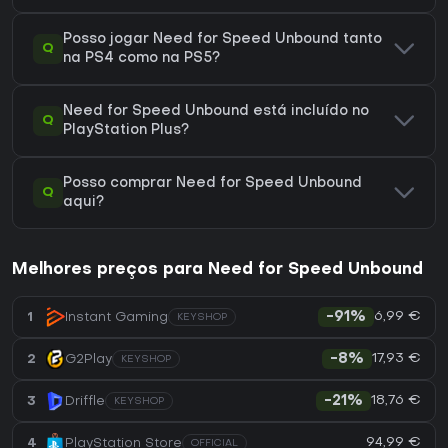
Posso jogar Need for Speed Unbound tanto
Q
na PS4 como na PS5?
Need for Speed Unbound está incluído no
Q
PlayStation Plus?
Posso comprar Need for Speed Unbound
Q
aqui?
Melhores preços para Need for Speed Unbound
6,99 €
1
Instant Gaming
-91%
KEYSHOP
17,93 €
2
G2Play
-8%
KEYSHOP
18,76 €
3
Driffle
-21%
KEYSHOP
94,99 €
4
PlayStation Store
OFFICIAL