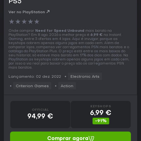
PS5
Ver no PlayStation
★
★
★
★
★
Onde comprar
Need for Speed Unbound
mais barato na
PlayStation? Em 8 ago. 2026 o melhor preço é
6,99 €
na Instant
Gaming, entre 5 ofertas em 4 lojas. Aqui é invulgar, porque as
keyshops cobrem apenas alguns jogos em cada cem. Além de
comparar lojas, compensa ver carregamentos PSN mais baratos e o
catálogo do PlayStation Plus. O preço está entre os mais baixos do
seu historial, só esteve mais barato em 17% dos dias com dados. Na
PlayStation as keyshops cobrem apenas alguns jogos em cada cem,
por isso a via real para baixar o preço são os carregamentos PSN
mais baratos.
Lançamento: 02 dez. 2022
Electronic Arts
Criterion Games
Action
KEYSHOPS
OFFICIAL
6,99 €
94,99 €
-91%
Comprar agora