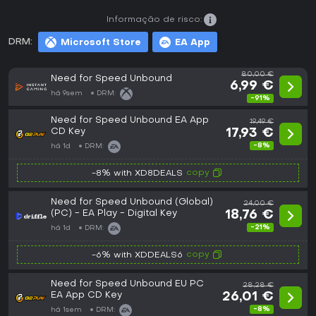
Informação de risco:
DRM:
Microsoft Store
EA App
80,00 €
Need for Speed Unbound
6,99 €
há 9sem
DRM:
-91%
Need for Speed Unbound EA App
19,49 €
CD Key
17,93 €
-8%
há 1d
DRM:
copy
-8% with XD8DEALS
Need for Speed Unbound (Global)
24,00 €
(PC) - EA Play - Digital Key
18,76 €
-21%
há 1d
DRM:
copy
-6% with XDDEALS6
Need for Speed Unbound EU PC
28,28 €
EA App CD Key
26,01 €
-8%
há 1sem
DRM: