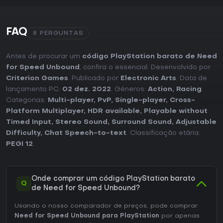
FAQ
8 PERGUNTAS
Antes de procurar um
código PlayStation barato de Need
for Speed Unbound
, confira o essencial. Desenvolvido por
Criterion Games
. Publicado por
Electronic Arts
. Data de
lançamento PC:
02 dez. 2022
. Géneros:
Action
,
Racing
.
Categorias:
Multi-player
,
PvP
,
Single-player
,
Cross-
Platform Multiplayer
,
HDR available
,
Playable without
Timed Input
,
Stereo Sound
,
Surround Sound
,
Adjustable
Difficulty
,
Chat Speech-to-text
. Classificação etária:
PEGI 12
.
Onde comprar um código PlayStation barato
Q
de Need for Speed Unbound?
Usando o nosso comparador de preços, pode comprar
Need for Speed Unbound para PlayStation
por apenas