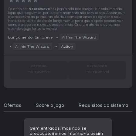
★
★
★
★
★
Quando sai
Necrowave
? O jogo ainda não chegou a nenhuma das
lojas que seguimos, por isso de momento não tem preço. Assim que
aparecerem as primeiras ofertas começaremos a registar o seu
histórico a partir do dia de lançamento, para que depois possas ver
como o preço se moveu desde o início. Cria um alerta e avisamos
quando o jogo for para venda.
Lançamento: Em breve
Arfhis The Wizard
Arfhis The Wizard
Action
OFFICIAL
KEYSHOPS
Indisponível
Indisponível
Ofertas
Sobre o jogo
Requisitos do sistema
Sem entradas, mas não se
preocupe, iremos informá-lo assim