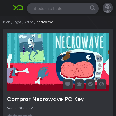
Todas
Início
Jogos
Action
Necrowave
Comprar Necrowave PC Key
Ver no Steam