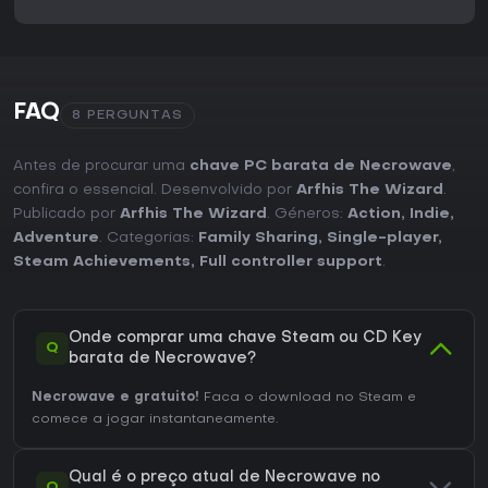
FAQ
8 PERGUNTAS
Antes de procurar uma
chave PC barata de Necrowave
,
confira o essencial. Desenvolvido por
Arfhis The Wizard
.
Publicado por
Arfhis The Wizard
. Géneros:
Action
,
Indie
,
Adventure
. Categorias:
Family Sharing
,
Single-player
,
Steam Achievements
,
Full controller support
.
Onde comprar uma chave Steam ou CD Key
Q
barata de Necrowave?
Necrowave e gratuito!
Faca o download no Steam e
comece a jogar instantaneamente.
Qual é o preço atual de Necrowave no
Q