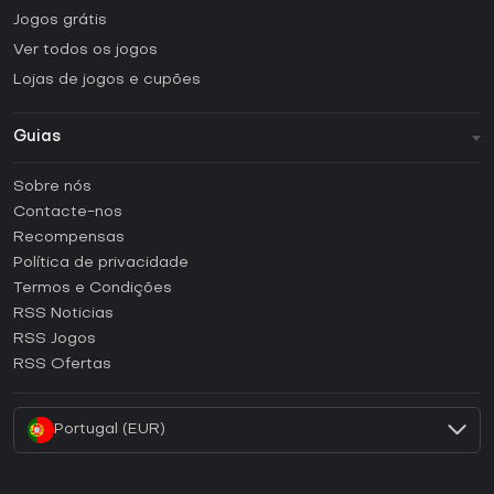
Jogos grátis
Ver todos os jogos
Lojas de jogos e cupões
Guias
FAQ
Sobre nós
Guias e tutoriais
Contacte-nos
Como ativar uma CD Key Steam?
Recompensas
Como ativar uma CD Key Epic Games?
Política de privacidade
Termos e Condições
Como ativar uma CD Key GOG?
RSS Noticias
Como ativar uma CD Key Ubisoft Connect?
RSS Jogos
Como ativar uma CD Key EA App?
RSS Ofertas
Como ativar uma CD Key Battle.net?
Portugal (EUR)