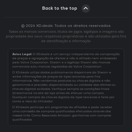
Back to the top
© 2026 XD.deals. Todos os direitos reservados.
Todas as marcas comerciais, títulos de jogos, logótipos e imagens são
propriedade dos seus respetivos proprietários e são utilizados para fins
de identificação e informação.
Aviso Legal:
O XD.deals é um serviço independente de comparação
de preços e agregação de ofertas e não é afiliado nem endossado
pela Valve Corporation. Steam e o logótipo Steam são marcas
comerciais e/ou marcas registadas da Valve Corporation.
O XD.deals utiliza dados publicamente disponíveis da Steam e
exibe informações de preços de lojas terceiras para fins
informativos. Não vendemos produtos ou chaves digitais e não
garantimos a precisão, disponibilidade ou validade das ofertas ou
chaves digitais exibidas. Verifique sempre as condições finais
diretamente no site da loja antes de efetuar uma compra.
Qualquer compra de chaves digitais de lojas terceiras é feita por
conta e risco do Utilizador.
O XD.deals participa em programas de afiliados e pode receber
uma comissão de compras qualificadas efetuadas através dos
nossos links. Como Associado Amazon, ganhamos com compras
qualificadas.