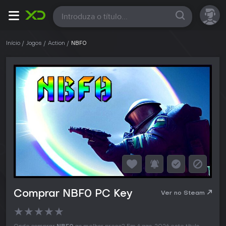
Todas
Início
Jogos
Action
NBF0
Comprar NBF0 PC Key
Ver no Steam
★
★
★
★
★