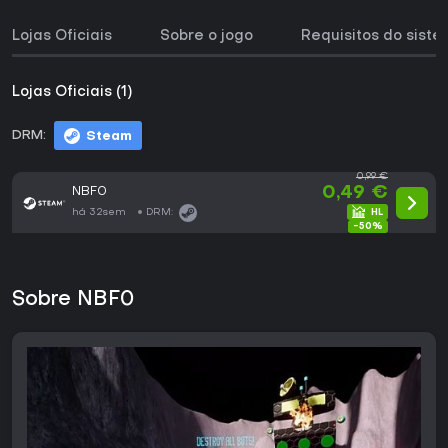
Lojas Oficiais
Sobre o jogo
Requisitos do sist
Lojas Oficiais (1)
DRM:
Steam
0,99 €
NBF0
0,49 €
há 32sem
DRM:
-50%
Sobre NBF0