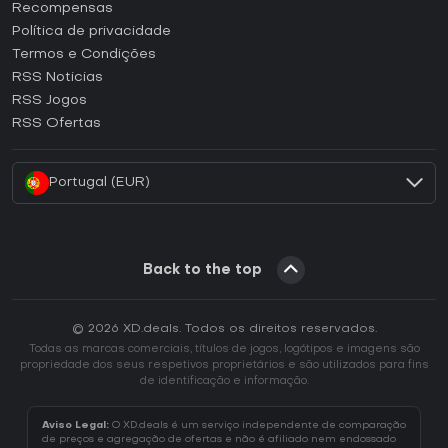
Como ativar uma CD Key Steam?
Recompensas
Como ativar uma CD Key Epic Games?
Política de privacidade
Termos e Condições
Como ativar uma CD Key GOG?
RSS Noticias
Como ativar uma CD Key Ubisoft Connect?
RSS Jogos
Como ativar uma CD Key EA App?
RSS Ofertas
Como ativar uma CD Key Battle.net?
Portugal (EUR)
Back to the top
© 2026 XD.deals. Todos os direitos reservados.
Todas as marcas comerciais, títulos de jogos, logótipos e imagens são
propriedade dos seus respetivos proprietários e são utilizados para fins
de identificação e informação.
Aviso Legal:
O XD.deals é um serviço independente de comparação
de preços e agregação de ofertas e não é afiliado nem endossado