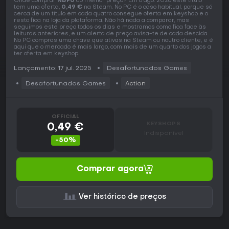
Onde comprar
NBF0
ao melhor preço? Em 6 ago. 2026 este título
tem uma oferta,
0,49 €
na Steam. No PC é o caso habitual, porque só
cerca de um título em cada quatro consegue oferta em keyshop e o
resto fica na loja da plataforma. Não há nada a comparar, mas
seguimos este preço todos os dias e mostramos como fica face às
leituras anteriores, e um alerta de preço avisa-te de cada descida.
No PC compras uma chave que ativas na Steam ou noutro cliente, e é
aqui que o mercado é mais largo, com mais de um quarto dos jogos a
ter oferta em keyshop.
Lançamento: 17 jul. 2025
Desafortunados Games
Desafortunados Games
Action
OFFICIAL
KEYSHOPS
0,49 €
Indisponível
-50%
Comprar agora
Ver histórico de preços