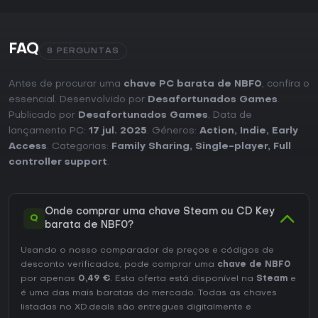
FAQ
8 PERGUNTAS
Antes de procurar uma
chave PC barata de NBF0
, confira o
essencial. Desenvolvido por
Desafortunados Games
.
Publicado por
Desafortunados Games
. Data de
lançamento PC:
17 jul. 2025
. Géneros:
Action
,
Indie
,
Early
Access
. Categorias:
Family Sharing
,
Single-player
,
Full
controller support
.
Onde comprar uma chave Steam ou CD Key
Q
barata de NBF0?
Usando o nosso comparador de preços e códigos de
desconto verificados, pode comprar uma
chave de NBF0
por apenas
0,49 €
. Esta oferta está disponível na
Steam
e
é uma das mais baratas do mercado. Todas as chaves
listadas no XD.deals são entregues digitalmente e