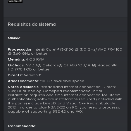
stamina afeta o movimento e a precisão dos lançamentos
ao longo do jogo, incentivando substituições estratégicas e
controlo do ritmo. O conjunto destes elementos resulta em
partidas competitivas que recompensam o treino e o
conhecimento das tendências de cada equipa.
Requisitos do sistema
Modos de Jogo
Mínimo:
O jogo oferece vários modos distintos para diferentes
estilos de jogo. O PLAY NOW permite disputar partidas
Processador:
Intel® Core™ i3-2100 @ 3.10 GHz/ AMD FX-4100
rápidas com os plantéis reais da NBA e da WNBA. O
@ 3.60 GHz or better
MyTEAM centra-se na construção de equipas de fantasia
Memória:
4 GB RAM
através da recolha e criação de cartas com estrelas atuais
Gráficos:
NVIDIA® GeForce® GT 450 1GB/ ATI® Radeon™
e lendas históricas, com atualizações sazonais durante o
HD 7770 1 GB or better
período ativo do jogo. O MyCAREER acompanha a
DirectX:
Version 11
trajetória de um jogador criado, desde o treino e
Armazenamento:
110 GB available space
negociações contratuais até às atuações em campo. O
Notas Adicionais:
Broadband Internet connection; Directx
MyGM e o MyLEAGUE colocam o jogador em funções de
9.0x; Dual-analog Gamepad recommended. Initial
gestão, com responsabilidade sobre contratações, trocas,
installation requires one-time internet connection for Steam
drafts e decisões de longo prazo ao longo de várias
authentication; software installations required (included with
the game) include DirectX and Visual C++ Redistributable
épocas. Estes modos funcionam de forma independente,
2012. In order to play NBA 2K22 on PC, you need a processor
permitindo ao jogador escolher entre simulação
capable of supporting SSE 4.2 and AVX.
aprofundada ou controlo direto dos atletas.
The Neighborhood no PC
Recomendado: