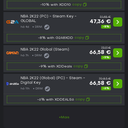
copy
-10% with XDD10
NBA 2K22 (PC) - Steam Key -
51,48 €
GLOBAL
47,36 €
-8%
há 4d
DRM:
copy
-8% with G2A8XDD
73,17 €
NBA 2K22 Global (Steam)
66,58 €
há 7h
DRM:
-9%
copy
-9% with XDDeals
NBA 2K22 (Global) (PC) - Steam -
70,83 €
Digital Key
66,58 €
-6%
há 11h
DRM:
copy
-6% with XDDEALS6
+Mais