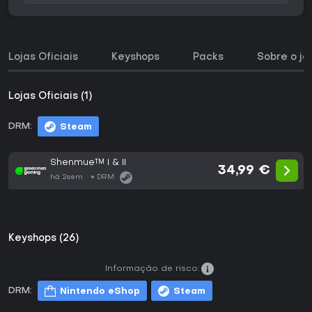
Lojas Oficiais
Keyshops
Packs
Sobre o jo
Lojas Oficiais (1)
DRM:
Steam
Shenmue™ I & II
34,99 €
há 2sem
DRM:
Keyshops (26)
Informação de risco:
DRM:
Nintendo eShop
Steam