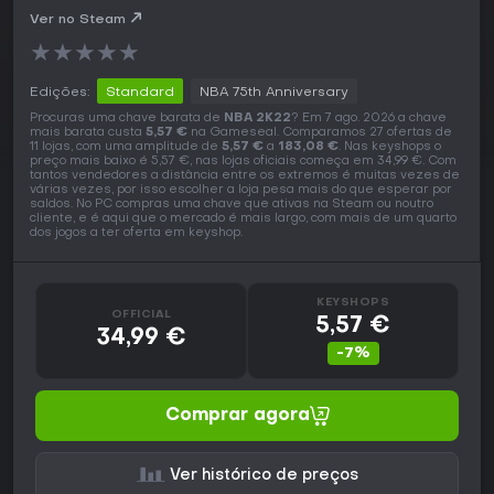
Ver no Steam
★
★
★
★
★
Edições:
Standard
NBA 75th Anniversary
Procuras uma chave barata de
NBA 2K22
? Em 7 ago. 2026 a chave
mais barata custa
5,57 €
na Gameseal. Comparamos 27 ofertas de
11 lojas, com uma amplitude de
5,57 €
a
183,08 €
. Nas keyshops o
preço mais baixo é 5,57 €, nas lojas oficiais começa em 34,99 €. Com
tantos vendedores a distância entre os extremos é muitas vezes de
várias vezes, por isso escolher a loja pesa mais do que esperar por
saldos. No PC compras uma chave que ativas na Steam ou noutro
cliente, e é aqui que o mercado é mais largo, com mais de um quarto
dos jogos a ter oferta em keyshop.
KEYSHOPS
OFFICIAL
5,57 €
34,99 €
-7%
Comprar agora
Ver histórico de preços