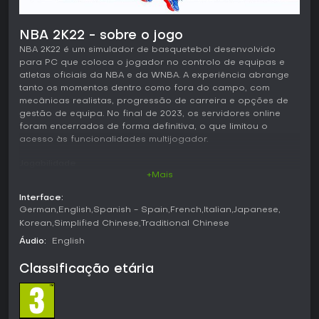
NBA 2K22 - sobre o jogo
NBA 2K22 é um simulador de basquetebol desenvolvido
para PC que coloca o jogador no controlo de equipas e
atletas oficiais da NBA e da WNBA. A experiência abrange
tanto os momentos dentro como fora do campo, com
mecânicas realistas, progressão de carreira e opções de
gestão de equipa. No final de 2023, os servidores online
foram encerrados de forma definitiva, o que limitou o
acesso às funcionalidades multijogador.
Jogabilidade
+Mais
O foco principal está no controlo dos jogadores durante
as partidas, com forte ênfase na tomada de decisões
Interface:
táticas. No ataque, foram introduzidos novos sistemas de
German
English
Spanish - Spain
French
Italian
Japanese
posicionamento e chamadas de jogadas, enquanto a
Korean
Simplified Chinese
Traditional Chinese
defesa recebeu uma revisão completa que valoriza o timing
Áudio:
English
e o posicionamento. Os jogadores podem executar dribles
técnicos, lançamentos cronometrados, enterradas
Classificação etária
poderosas e alley-oops em contra-ataques rápidos. Na
defesa, novas animações de bloqueio e mecânicas de
contestação permitem interromper lançamentos e
penetrações de forma mais agressiva. Um sistema de