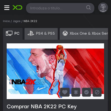
Todas
Início
Jogos
NBA 2K22
PC
PS4 & PS5
Xbox One & Xbox Seri
Comprar NBA 2K22 PC Key