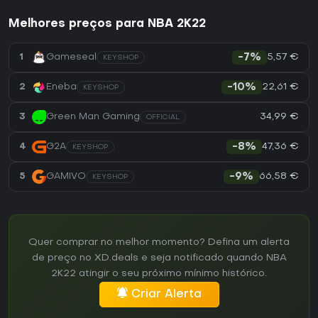
Melhores preços para NBA 2K22
5,57 €
1
Gameseal
-7%
KEYSHOP
22,61 €
2
Eneba
-10%
KEYSHOP
34,99 €
3
Green Man Gaming
OFFICIAL
47,36 €
4
G2A
-8%
KEYSHOP
66,58 €
5
GAMIVO
-9%
KEYSHOP
Quer comprar no melhor momento? Defina um alerta
de preço no XD.deals e seja notificado quando NBA
2K22 atingir o seu próximo mínimo histórico.
Criar Alerta