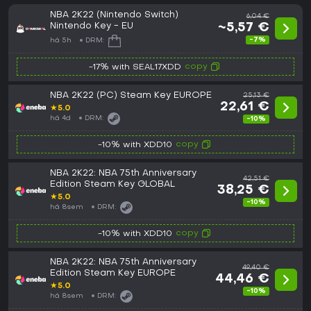
NBA 2K22 (Nintendo Switch)
6,04 €
Nintendo Key - EU
~5,57 €
-7%
há 5h
DRM:
copy
-17% with SEAL17XDD
NBA 2K22 (PC) Steam Key EUROPE
25,13 €
22,61 €
★
5.0
há 4d
DRM:
-10%
copy
-10% with XDD10
NBA 2K22: NBA 75th Anniversary
42,51 €
Edition Steam Key GLOBAL
38,25 €
★
5.0
-10%
há 8sem
DRM:
copy
-10% with XDD10
NBA 2K22: NBA 75th Anniversary
49,40 €
Edition Steam Key EUROPE
44,46 €
★
5.0
-10%
há 8sem
DRM: