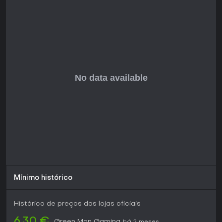
atual. Durante o período ativo, a receção foi positiva
quanto às mecânicas em campo, mas criticou os sistemas
de progressão e as compras adicionais, embora a
experiência offline dependa da tolerância do jogador a
esses aspetos.
Mínimo histórico
Histórico de preços das lojas oficiais
6,30 €
Green Man Gaming
há 2 meses