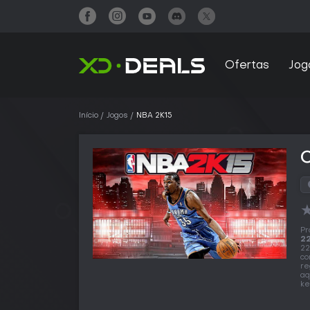
Ofertas
Jog
Início
Jogos
NBA 2K15
Pr
22
22
co
re
aq
ke