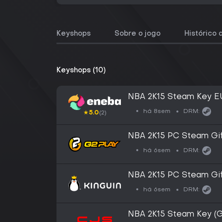
Keyshops
Sobre o jogo
Histórico 
Keyshops (10)
NBA 2K15 Steam Key 
há 8sem
DRM:
★
5.0
(2)
NBA 2K15 PC Steam Gi
há 6sem
DRM:
NBA 2K15 PC Steam Gi
há 6sem
DRM:
NBA 2K15 Steam Key (