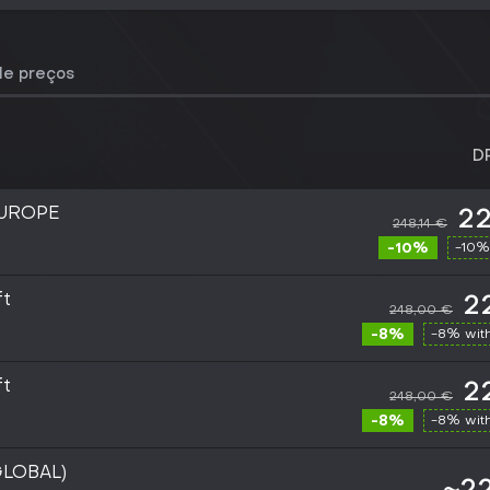
de preços
D
EUROPE
22
248,14 €
-10%
-10%
ft
2
248,00 €
-8%
-8% wit
ft
2
248,00 €
-8%
-8% wit
GLOBAL)