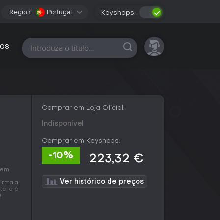
Region:
Portugal
Keyshops:
Todas as plataformas
as
Comprar em Loja Oficial:
Indisponível
Comprar em Keyshops:
-10%
223,32 €
a em
Ver histórico de preços
firma a
te, e é
m