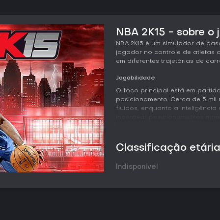
NBA 2K15 - sobre o 
NBA 2K15 é um simulador de bas
jogador no controle de atletas
em diferentes trajetórias de carr
Jogabilidade
O foco principal está em parti
posicionamento. Cerca de 5 mi
fluidos, enquanto a inteligência 
incentivar posicionamentos mais
de arremesso exige maior prec
ajustes mais finos em rebotes, 
específicos por equipe aumenta
Classificação etári
é completo no PC, mas o teclad
personalizado.
Indisponível
Modos de Jogo
MyCAREER permite criar um atle
com interações com mentores, a
emblemas. MyPARK oferece parti
criado enfrenta outros usuários