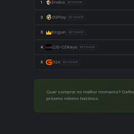
1
Eneba
KEYSHOP
2
G2Play
KEYSHOP
3
Kinguin
KEYSHOP
4
CJS-CDKeys
KEYSHOP
5
G2A
KEYSHOP
Quer comprar no melhor momento? Defina u
próximo mínimo histórico.