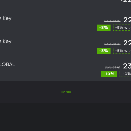
~22
D Key
2
249,99 €
-8%
-8% wit
D Key
2
249,99 €
-8%
-8% wit
GLOBAL
23
265,31 €
-10%
-10%
+Mais