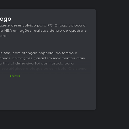
jogo
quete desenvolvido para PC. O jogo coloca o
 da NBA em ações realistas dentro de quadra e
eira.
das 5x5, com atenção especial ao tempo e
l novas animações garantem movimentos mais
artificial defensiva foi aprimorada para
 estratégicos e bloqueios sem bola. O sistema
isão no tempo, e novos comandos permitem
+Mais
roubos de bola e tocos. Conjuntos de jogadas
m a variedade no ataque. O suporte a controle
a
o segue um layout fixo que não pode ser
ta personalizado e acompanhar uma história
lém de um sistema de evolução de atributos e
das online em playgrounds, onde o jogador
 em jogos casuais em diferentes quadras.