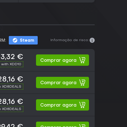
Informação de risco:
RM:
Steam
3,32 €
Comprar agora
 with XDD10
28,16 €
Comprar agora
h XD8DEALS
28,16 €
Comprar agora
h XD8DEALS