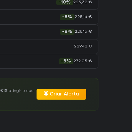
223,32 €
-10%
228,16 €
-8%
228,16 €
-8%
229,42 €
272,05 €
-8%
15 atingir o seu
Criar Alerta