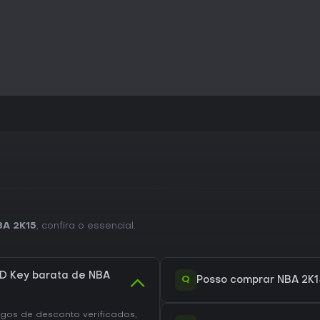
quadra e os modos de carreira
single-player. Quem busca comu
de elencos vai encontrar uma e
jogável por instalação padrão,
precisão nos comandos.
BA 2K15
, confira o essencial.
D Key barata de NBA
Q
Posso comprar NBA 2K1
os de desconto verificados,