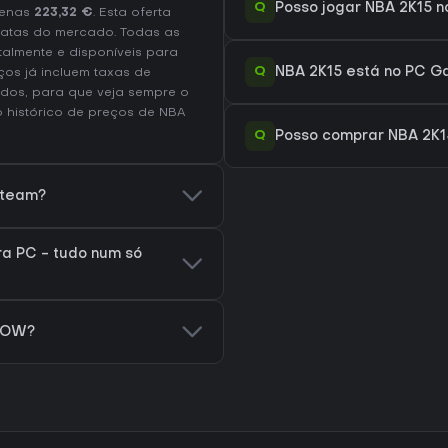
Q
Posso jogar NBA 2K15 
enas
223,32 €
. Esta oferta
atas do mercado. Todas as
talmente e disponíveis para
Q
NBA 2K15 está no PC G
os já incluem taxas de
dos, para que veja sempre o
 o
histórico de preços de NBA
Q
Posso comprar NBA 2K1
Steam?
a PC - tudo num só
 NOW?