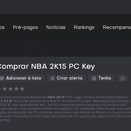
os
Pré-pagos
Notícias
Rankings
Recompens
Comprar NBA 2K15 PC Key
Adicionar à lista
Criar alerta
Tenho
★
★
★
★
★
ocuras uma chave barata de
NBA 2K15
? Em 7 ago. 2026 a oferta mais baixa é
3,32 €
na Eneba, escolhida entre 10 ofertas em 5 lojas. Nas keyshops começ
3,32 €, nas lojas oficiais em . No PC a keyshop ganha no preço na maioria das
mparações, mas compras então um código a um vendedor externo, por isso con
gião de ativação. No PC compras uma chave que ativas na Steam ou noutro clien
ui que o mercado é mais largo, com mais de um quarto dos jogos a ter oferta e
yshop.