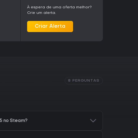
 oferecem boa profundidade para sessões
À espera de uma oferta melhor?
nidades online ativas ou atualizações recentes
Crie um alerta.
xperiência defasada. A versão para PC continua
 e o uso de controle é recomendado para maior
Criar Alerta
8 PERGUNTAS
5 no Steam?