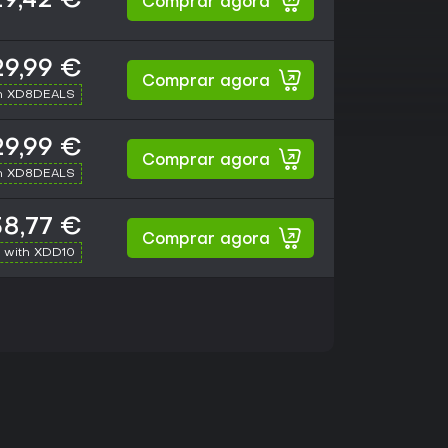
9,42 €
Comprar agora
29,99 €
Comprar agora
h XD8DEALS
29,99 €
Comprar agora
h XD8DEALS
8,77 €
Comprar agora
 with XDD10