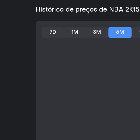
Histórico de preços de NBA 2K1
7D
1M
3M
6M