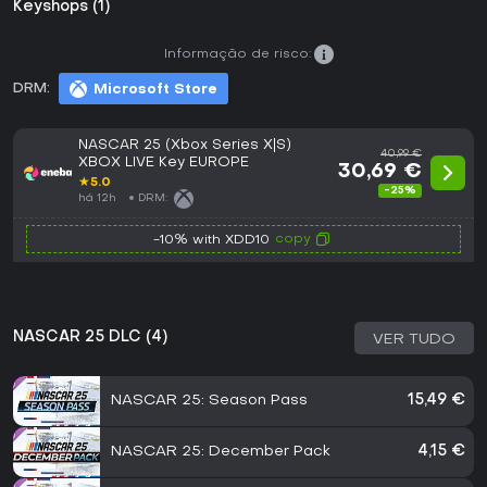
Keyshops (1)
Informação de risco:
DRM:
Microsoft Store
NASCAR 25 (Xbox Series X|S)
40,99 €
XBOX LIVE Key EUROPE
30,69 €
★
5.0
-25%
há 12h
DRM:
copy
-10% with XDD10
NASCAR 25 DLC (4)
VER TUDO
NASCAR 25: Season Pass
15,49 €
NASCAR 25: December Pack
4,15 €