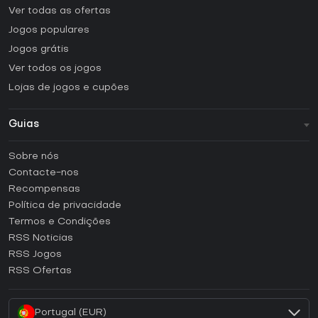
Ver todas as ofertas
Jogos populares
Jogos grátis
Ver todos os jogos
Lojas de jogos e cupões
Guias
FAQ
Sobre nós
Guias e tutoriais
Contacte-nos
Como ativar uma CD Key Steam?
Recompensas
Como ativar uma CD Key Epic Games?
Política de privacidade
Termos e Condições
Como ativar uma CD Key GOG?
RSS Noticias
Como ativar uma CD Key Ubisoft Connect?
RSS Jogos
Como ativar uma CD Key EA App?
RSS Ofertas
Como ativar uma CD Key Battle.net?
Portugal (EUR)