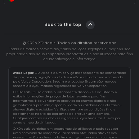
Back to the top
© 2026 XD.deals. Todos os direitos reservados.
Todas as marcas comerciais, títulos de jogos, logótipos e imagens são
propriedade dos seus respetivos proprietários e são utilizados para fins
de identificação e informação.
Aviso Legal:
O XD.deals é um serviço independente de comparação
de preços e agregação de ofertas e não é afiliado nem endossado
pela Valve Corporation. Steam e o logótipo Steam são marcas
comerciais e/ou marcas registadas da Valve Corporation.
O XD.deals utiliza dados publicamente disponíveis da Steam e
exibe informações de preços de lojas terceiras para fins
informativos. Não vendemos produtos ou chaves digitais e não
garantimos a precisão, disponibilidade ou validade das ofertas ou
chaves digitais exibidas. Verifique sempre as condições finais
diretamente no site da loja antes de efetuar uma compra.
Qualquer compra de chaves digitais de lojas terceiras é feita por
conta e risco do Utilizador.
O XD.deals participa em programas de afiliados e pode receber
uma comissão de compras qualificadas efetuadas através dos
nossos links. Como Associado Amazon, ganhamos com compras