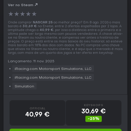
Ver no Steam
★
★
★
★
★
Onde comprar
NASCAR 25
ao melhor preço? Em 8 ago. 2026 o mais
barato é
30,69 €
na Eneba, entre 2 ofertas espalhadas por 2 lojas. A
amplitude chega a
40,99 €
, por isso a distância entre a primeira e a
última pode ser larga mesmo com poucos vendedores. A chave ativa-
se na Steam ou noutro cliente, e compensa ver antes o histórico de
preços. O preço está entre os mais baixos do seu historial, só esteve
mais barato em 18% dos dias com dados. No PC compras uma chave
que ativas na Steam ou noutro cliente, e é aqui que o mercado é mais
largo, com mais de um quarto dos jogos a ter oferta em keyshop.
Lançamento: 11 nov. 2025
iRacing.com Motorsport Simulations, LLC
iRacing.com Motorsport Simulations, LLC
Simulation
KEYSHOPS
OFFICIAL
30,69 €
40,99 €
-25%