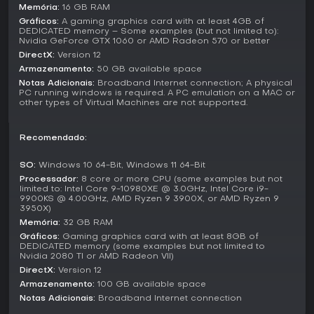
Memória:
16 GB RAM
O modo Championship recria uma temporada completa, em
Gráficos:
A gaming graphics card with at least 4GB of
que o desempenho consistente em várias corridas define a
DEDICATED memory – Some examples (but not limited to):
classificação geral. Multiplayer oferece corridas online
Nvidia GeForce GTX 1060 or AMD Radeon 570 or better
contra outros jogadores, incentivando rivalidades e
DirectX:
Version 12
estratégias em equipe. No Career mode, você começa em
Armazenamento:
50 GB available space
uma oficina improvisada na ARCA Menards Series, subindo
Notas Adicionais:
Broadband Internet connection; A physical
por promoções até se tornar um multicampeão da NASCAR
PC running windows is required. A PC emulation on a MAC or
Cup Series, com escolhas em gerenciamento de equipe e
other types of Virtual Machines are not supported.
upgrades impactando o sucesso.
Recursos e Séries
Recomendado:
O jogo incorpora as quatro séries da NASCAR, cada uma
com veículos e estilos de pilotagem distintos. A ARCA
SO:
Windows 10 64-Bit, Windows 11 64-Bit
Menards foca na competição de entrada, enquanto a Cup
Processador:
8 core or more CPU (some examples but not
limited to: Intel Core 9-10980XE @ 3.0GHz, Intel Core i9-
Series exige maestria sob pressão. Sons e visuais
9900KS @ 4.00GHz, AMD Ryzen 9 3900X, or AMD Ryzen 9
autênticos aumentam a imersão, com barulho da torcida e
3950X)
roncos de motor transportando os jogadores para o dia
Memória:
32 GB RAM
da corrida.
Gráficos:
Gaming graphics card with at least 8GB of
DEDICATED memory (some examples but not limited to
Os oponentes controlados por IA mostram comportamentos
Nvidia 2080 TI or AMD Radeon VII)
inteligentes, como ultrapassagens agressivas e bloqueios
DirectX:
Version 12
defensivos, inspirados em táticas reais de corrida.
Armazenamento:
100 GB available space
Atualizações regulares corrigiram bugs iniciais,
Notas Adicionais:
Broadband Internet connection
aprimorando a estabilidade e refinando a física para maior