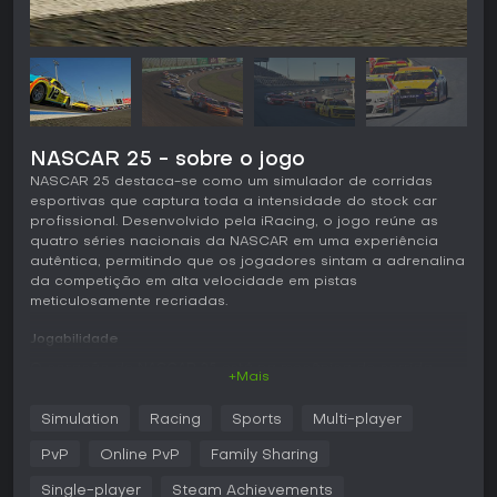
NASCAR 25 - sobre o jogo
NASCAR 25 destaca-se como um simulador de corridas
esportivas que captura toda a intensidade do stock car
profissional. Desenvolvido pela iRacing, o jogo reúne as
quatro séries nacionais da NASCAR em uma experiência
autêntica, permitindo que os jogadores sintam a adrenalina
da competição em alta velocidade em pistas
meticulosamente recriadas.
Jogabilidade
O coração de NASCAR 25 está na mecânica de corrida
+Mais
realista, que prioriza precisão e estratégia. Os jogadores
comandam modelos de carros laser-scaneados das séries
Simulation
Racing
Sports
Multi-player
ARCA Menards Series, NASCAR Xfinity Series, NASCAR
Craftsman Truck Series e NASCAR Cup Series, cada um com
PvP
Online PvP
Family Sharing
dirigibilidade única, baseada em física real ajustada com a
colaboração de pilotos e equipes reais. O jogo simula
Single-player
Steam Achievements