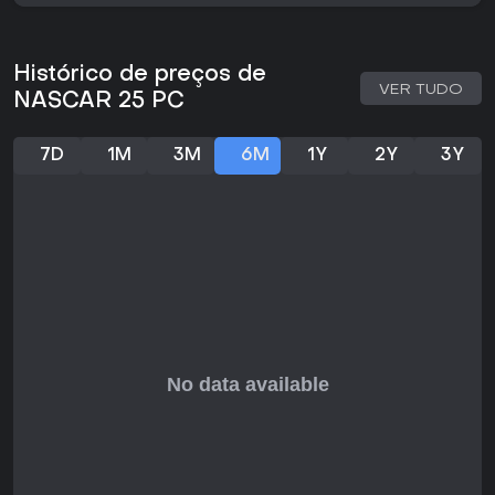
realismo.
Vale a Pena Jogar?
Para fãs de simulação de corridas, NASCAR 25 oferece uma
Histórico de preços de
experiência focada que premia habilidade e paciência,
VER TUDO
NASCAR 25 PC
sendo uma ótima opção para quem curte profundidade
estratégica em jogos esportivos. Comentários dos
jogadores elogiam a física sólida e a progressão
7D
1M
3M
6M
1Y
2Y
3Y
envolvente na carreira, embora alguns apontem o forte viés
sim para quem prefere ação arcade. Com suporte contínuo
via patches, o jogo segue vivo para entusiastas do
multiplayer, entregando bom custo-benefício aos devotos
da NASCAR que querem construir seu legado nas pistas.