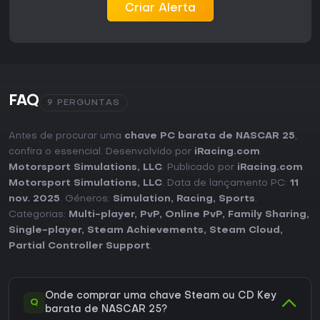
Criar Alerta
FAQ
9 PERGUNTAS
Antes de procurar uma
chave PC barata de NASCAR 25
,
confira o essencial. Desenvolvido por
iRacing.com
Motorsport Simulations, LLC
. Publicado por
iRacing.com
Motorsport Simulations, LLC
. Data de lançamento PC:
11
nov. 2025
. Géneros:
Simulation
,
Racing
,
Sports
.
Categorias:
Multi-player
,
PvP
,
Online PvP
,
Family Sharing
,
Single-player
,
Steam Achievements
,
Steam Cloud
,
Partial Controller Support
.
Onde comprar uma chave Steam ou CD Key
Q
barata de NASCAR 25?