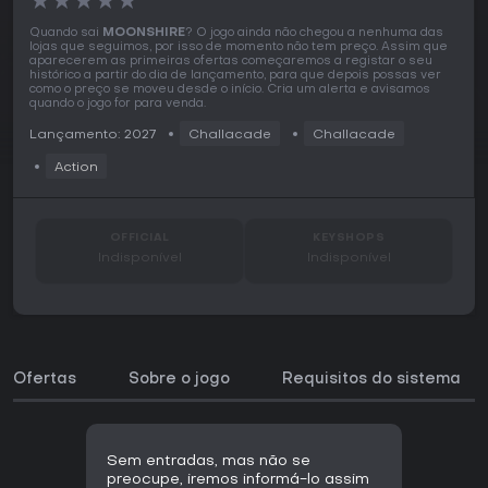
★
★
★
★
★
Quando sai
MOONSHIRE
? O jogo ainda não chegou a nenhuma das
lojas que seguimos, por isso de momento não tem preço. Assim que
aparecerem as primeiras ofertas começaremos a registar o seu
histórico a partir do dia de lançamento, para que depois possas ver
como o preço se moveu desde o início. Cria um alerta e avisamos
quando o jogo for para venda.
Lançamento: 2027
Challacade
Challacade
Action
OFFICIAL
KEYSHOPS
Indisponível
Indisponível
Ofertas
Sobre o jogo
Requisitos do sistema
Sem entradas, mas não se
preocupe, iremos informá-lo assim