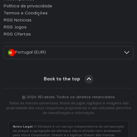
Como ativar uma CD Key Epic Games?
Política de privacidade
Termos e Condições
Como ativar uma CD Key GOG?
RSS Noticias
Como ativar uma CD Key Ubisoft Connect?
RSS Jogos
Como ativar uma CD Key EA App?
RSS Ofertas
Como ativar uma CD Key Battle.net?
Portugal (EUR)
Back to the top
© 2026 XD.deals. Todos os direitos reservados.
Todas as marcas comerciais, títulos de jogos, logótipos e imagens são
propriedade dos seus respetivos proprietários e são utilizados para fins
de identificação e informação.
Aviso Legal:
O XD.deals é um serviço independente de comparação
de preços e agregação de ofertas e não é afiliado nem endossado
pela Valve Corporation. Steam e o logótipo Steam são marcas