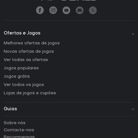
Ofertas e Jogos
Melhores ofertas de jogos
Novas ofertas de jogos
Ver todas as ofertas
Jogos populares
Jogos grátis
Ver todos os jogos
Lojas de jogos e cupões
Guias
FAQ
Sobre nós
Guias e tutoriais
Contacte-nos
Como ativar uma CD Key Steam?
Recompensas