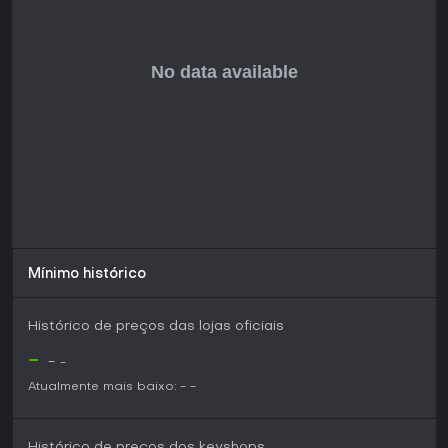
Moonshire é ideal para fãs de action RPGs que buscam
profundidade estratégica em vez de apertar botões
freneticamente. Seus sistemas de combate e exploração
formam um loop satisfatório para quem experimenta armas
e habilidades. Críticas de jogadores elogiam o sistema de
armas inovador, apesar de alguns apontarem a duração
menor em comparação a títulos maiores. Se você gosta de
aventuras indie com progressão significativa, é uma ótima
escolha, ainda mais com o suporte contínuo dos devs
mantendo tudo fresco.
Mínimo histórico
Histórico de preços das lojas oficiais
-
-
-
Atualmente mais baixo:
-
-
Histórico de preços dos keyshops