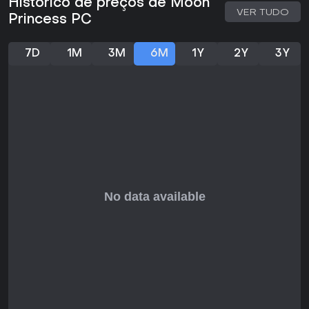
Histórico de preços de Moon
replayability agrada jogadores que gostam de personalizar
VER TUDO
Princess PC
resultados via orientação e exploração. Se você prefere
jogos onde as decisões ecoam em um mundo reativo, este
título entrega engajamento profundo, sobretudo para fãs
7D
1M
3M
6M
1Y
2Y
3Y
de aventuras com toques mitológicos.