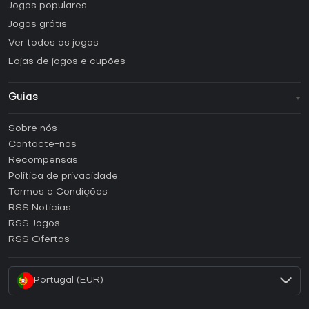
Jogos populares
Jogos grátis
Ver todos os jogos
Lojas de jogos e cupões
Guias
FAQ
Sobre nós
Guias e tutoriais
Contacte-nos
Como ativar uma CD Key Steam?
Recompensas
Como ativar uma CD Key Epic Games?
Política de privacidade
Termos e Condições
Como ativar uma CD Key GOG?
RSS Noticias
Como ativar uma CD Key Ubisoft Connect?
RSS Jogos
Como ativar uma CD Key EA App?
RSS Ofertas
Como ativar uma CD Key Battle.net?
Portugal (EUR)