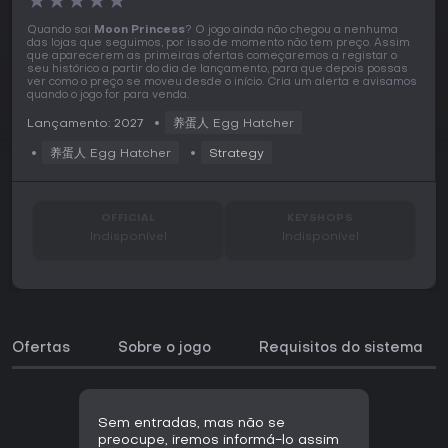
★
★
★
★
★
Quando sai
Moon Princess
? O jogo ainda não chegou a nenhuma
das lojas que seguimos, por isso de momento não tem preço. Assim
que aparecerem as primeiras ofertas começaremos a registar o
seu histórico a partir do dia de lançamento, para que depois possas
ver como o preço se moveu desde o início. Cria um alerta e avisamos
quando o jogo for para venda.
Lançamento: 2027
养蛋人 Egg Hatcher
养蛋人 Egg Hatcher
Strategy
OFFICIAL
KEYSHOPS
Indisponível
Indisponível
Ofertas
Sobre o jogo
Requisitos do sistema
Sem entradas, mas não se
preocupe, iremos informá-lo assim