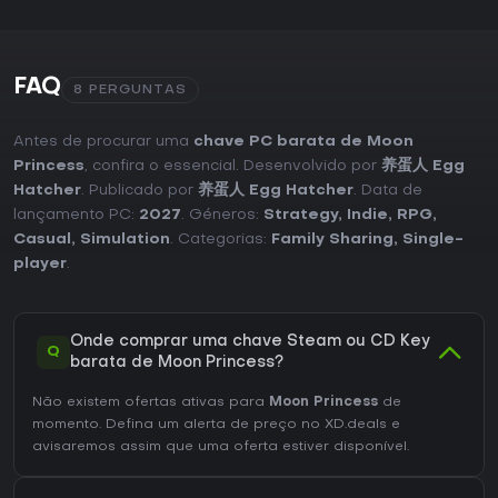
FAQ
8 PERGUNTAS
Antes de procurar uma
chave PC barata de Moon
Princess
, confira o essencial. Desenvolvido por
养蛋人 Egg
Hatcher
. Publicado por
养蛋人 Egg Hatcher
. Data de
lançamento PC:
2027
. Géneros:
Strategy
,
Indie
,
RPG
,
Casual
,
Simulation
. Categorias:
Family Sharing
,
Single-
player
.
Onde comprar uma chave Steam ou CD Key
Q
barata de Moon Princess?
Não existem ofertas ativas para
Moon Princess
de
momento. Defina um alerta de preço no XD.deals e
avisaremos assim que uma oferta estiver disponível.