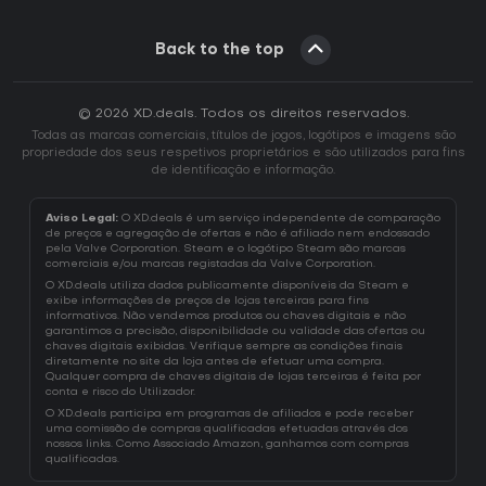
Back to the top
© 2026 XD.deals. Todos os direitos reservados.
Todas as marcas comerciais, títulos de jogos, logótipos e imagens são
propriedade dos seus respetivos proprietários e são utilizados para fins
de identificação e informação.
Aviso Legal:
O XD.deals é um serviço independente de comparação
de preços e agregação de ofertas e não é afiliado nem endossado
pela Valve Corporation. Steam e o logótipo Steam são marcas
comerciais e/ou marcas registadas da Valve Corporation.
O XD.deals utiliza dados publicamente disponíveis da Steam e
exibe informações de preços de lojas terceiras para fins
informativos. Não vendemos produtos ou chaves digitais e não
garantimos a precisão, disponibilidade ou validade das ofertas ou
chaves digitais exibidas. Verifique sempre as condições finais
diretamente no site da loja antes de efetuar uma compra.
Qualquer compra de chaves digitais de lojas terceiras é feita por
conta e risco do Utilizador.
O XD.deals participa em programas de afiliados e pode receber
uma comissão de compras qualificadas efetuadas através dos
nossos links. Como Associado Amazon, ganhamos com compras
qualificadas.