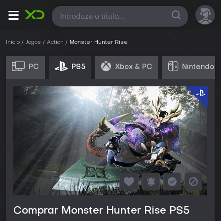
Todas
Início
Jogos
Action
Monster Hunter Rise
PC
PS5
Xbox & PC
Nintendo 
Comprar Monster Hunter Rise PS5