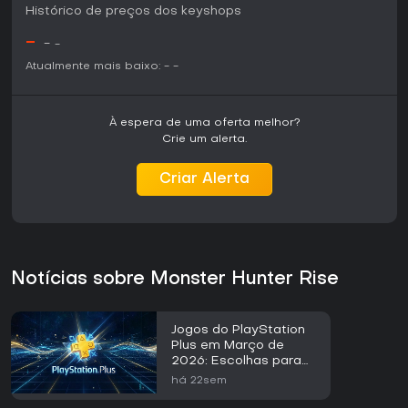
Histórico de preços dos keyshops
versão de PS5 roda de forma estável e inclui melhorias
lançadas após o lançamento nas plataformas anteriores. A
-
-
-
recepção entre fãs do gênero tem sido positiva,
destacando a mecânica refinada e a profundidade de
Atualmente mais baixo:
-
-
conteúdo, o que o torna uma boa opção para quem
procura sessões longas focadas em domínio e repetição.
À espera de uma oferta melhor?
Crie um alerta.
Criar Alerta
Notícias sobre Monster Hunter Rise
Jogos do PlayStation
Plus em Março de
2026: Escolhas para
Todos os Assinantes
há 22sem