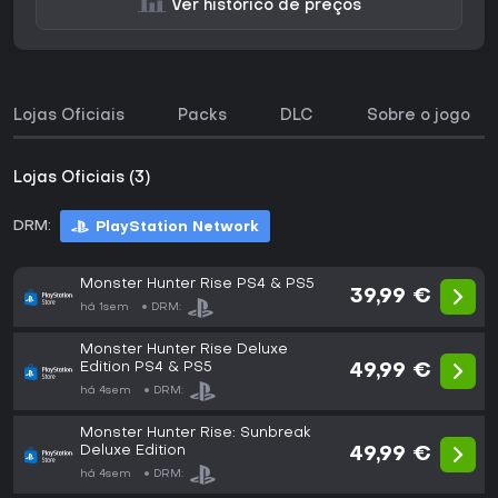
Ver histórico de preços
Lojas Oficiais
Packs
DLC
Sobre o jogo
Lojas Oficiais (3)
DRM:
PlayStation Network
Monster Hunter Rise PS4 & PS5
39,99 €
há 1sem
DRM:
Monster Hunter Rise Deluxe
Edition PS4 & PS5
49,99 €
há 4sem
DRM:
Monster Hunter Rise: Sunbreak
Deluxe Edition
49,99 €
há 4sem
DRM: