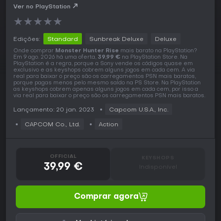
Ver no PlayStation
★
★
★
★
★
Edições:
Standard
Sunbreak Deluxe
Deluxe
Onde comprar
Monster Hunter Rise
mais barato na PlayStation?
Em 9 ago. 2026 há uma oferta,
39,99 €
na PlayStation Store. Na
PlayStation é a regra, porque a Sony vende os códigos quase em
exclusivo e as keyshops cobrem alguns jogos em cada cem. A via
real para baixar o preço são os carregamentos PSN mais baratos,
porque pagas menos pelo mesmo saldo na PS Store. Na PlayStation
as keyshops cobrem apenas alguns jogos em cada cem, por isso a
via real para baixar o preço são os carregamentos PSN mais baratos.
Lançamento: 20 jan. 2023
Capcom U.S.A., Inc.
CAPCOM Co., Ltd.
Action
OFFICIAL
KEYSHOPS
39,99 €
Indisponível
Comprar agora