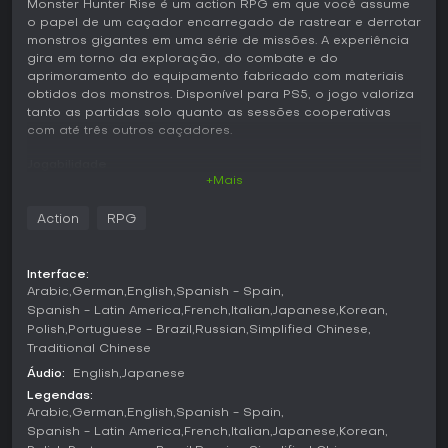
Monster Hunter Rise é um action RPG em que você assume
o papel de um caçador encarregado de rastrear e derrotar
monstros gigantes em uma série de missões. A experiência
gira em torno da exploração, do combate e do
aprimoramento do equipamento fabricado com materiais
obtidos dos monstros. Disponível para PS5, o jogo valoriza
tanto as partidas solo quanto as sessões cooperativas
com até três outros caçadores.
Jogabilidade
+Mais
O ciclo de jogo envolve a preparação para as caçadas, o
confronto direto com os monstros no campo e o uso dos
Action
RPG
recursos coletados para melhorar o equipamento. São 14
tipos de armas disponíveis, cada uma com movimentos
próprios que favorecem estilos diferentes, como ataques
Interface:
pesados corpo a corpo ou combates à distância. A
Arabic
German
English
Spanish - Spain
locomoção e o posicionamento dependem bastante do
Spanish - Latin America
French
Italian
Japanese
Korean
Wirebug, ferramenta que permite agarrar paredes
Polish
Portuguese - Brazil
Russian
Simplified Chinese
rapidamente, realizar manobras aéreas e executar Silkbind
Traditional Chinese
attacks exclusivos de cada arma.
Áudio:
English
Japanese
No combate, é preciso estudar os padrões dos monstros e
Legendas:
aproveitar brechas, com o acréscimo do Wyvern Riding.
Arabic
German
English
Spanish - Spain
Essa mecânica permite assumir temporariamente o controle
Spanish - Latin America
French
Italian
Japanese
Korean
de um monstro enfraquecido para usá-lo contra outros ou