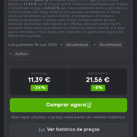
Onde comprar
Mohrta
ao melhor preço? Em 7 ago. 2026 o mais
barato é
11,39 €
na GOG.com, entre 4 ofertas espalhadas por 4 lojas.
A amplitude chega a
24,02 €
, por isso a distância entre a primeira e
a última pode ser larga mesmo com poucos vendedores. A chave
ativa-se na Steam ou noutro cliente, e compensa ver antes o
histórico de preços. O preço está entre os mais baixos do seu
historial, só esteve mais barato em 5% dos dias com dados. No PC
compras uma chave que ativas na Steam ou noutro cliente, e é aqui
que o mercado é mais largo, com mais de um quarto dos jogos a ter
oferta em keyshop.
Lançamento: 14 out. 2025
Scumhead
Scumhead
Action
OFFICIAL
KEYSHOPS
11,39 €
21,56 €
-34%
-8%
Comprar agora
Nas lojas oficiais, o preço está perto do mínimo histórico.
Ver histórico de preços