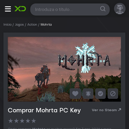
Todas
Início
Jogos
Action
Mohrta
Comprar Mohrta PC Key
Ver no Steam
★
★
★
★
★