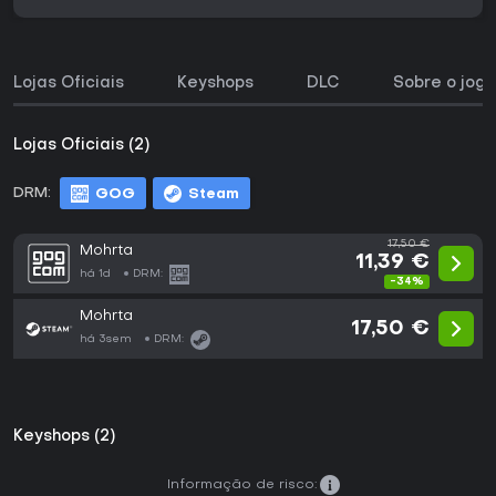
Lojas Oficiais
Keyshops
DLC
Sobre o jogo
Lojas Oficiais (2)
DRM:
GOG
Steam
17,50 €
Mohrta
11,39 €
há 1d
DRM:
-34%
Mohrta
17,50 €
há 3sem
DRM:
Keyshops (2)
Informação de risco: