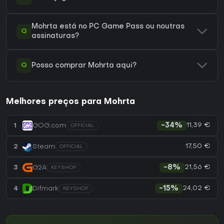
Mohrta está no PC Game Pass ou noutras
Q
assinaturas?
Q
Posso comprar Mohrta aqui?
Melhores preços para Mohrta
11,39 €
1
GOG.com
-34%
OFFICIAL
17,50 €
2
Steam
OFFICIAL
21,56 €
3
G2A
-8%
KEYSHOP
24,02 €
4
Difmark
-15%
KEYSHOP