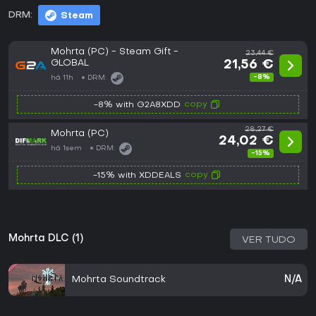
DRM:
Steam
Mohrta (PC) - Steam Gift -
23,44 €
GLOBAL
21,56 €
-8%
há 11h
DRM:
copy
-8% with G2A8XDD
28,27 €
Mohrta (PC)
24,02 €
há 1sem
DRM:
-15%
copy
-15% with XDDEALS
Mohrta DLC (1)
VER TUDO
Mohrta Soundtrack
N/A