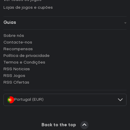
Lojas de jogos e cupões
Guias
FAQ
Sobre nós
Guias e tutoriais
Contacte-nos
Como ativar uma CD Key Steam?
Recompensas
Como ativar uma CD Key Epic Games?
Política de privacidade
Termos e Condições
Como ativar uma CD Key GOG?
RSS Noticias
Como ativar uma CD Key Ubisoft Connect?
RSS Jogos
Como ativar uma CD Key EA App?
RSS Ofertas
Como ativar uma CD Key Battle.net?
Portugal (EUR)
Back to the top