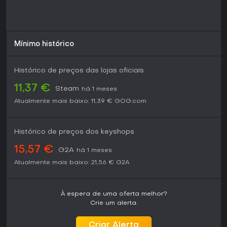
misturam tiro com exploração e não se importa com foco
em progressão solo sem atualizações contínuas
mencionadas, o título entrega ótimo custo-benefício,
especialmente em promoções. É ideal para admiradores de
FPS indie que buscam algo fora do comum, longe de
Mínimo histórico
experiências multiplayer mainstream.
Histórico de preços das lojas oficiais
11,37 €
Steam
há 1 meses
Atualmente mais baixo:
11,39 €
GOG.com
Histórico de preços dos keyshops
15,57 €
G2A
há 1 meses
Atualmente mais baixo:
21,56 €
G2A
À espera de uma oferta melhor?
Crie um alerta.
Criar Alerta