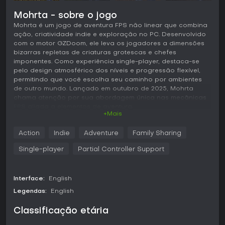
Mohrta - sobre o jogo
Mohrta é um jogo de aventura FPS não linear que combina
ação, criatividade indie e exploração no PC. Desenvolvido
com o motor GZDoom, ele leva os jogadores a dimensões
bizarras repletas de criaturas grotescas e chefes
imponentes. Como experiência single-player, destaca-se
pelo design atmosférico dos níveis e progressão flexível,
permitindo que você escolha seu caminho por ambientes
de outro mundo. Lançado em outubro de 2025, Mohrta
chama atenção por sua abordagem única nas mecânicas
FPS aliada a elementos de aventura.
+Mais
Jogabilidade
Action
Indie
Adventure
Family Sharing
Em Mohrta, o ciclo principal gira em torno de exploração e
combate em cinco dimensões vastas, cada uma com temas
Single-player
Partial Controller Support
e desafios únicos. Você atravessa cenários altamente
detalhados, enfrentando mais de 50 tipos de inimigos que
exigem esquivas, tiros e ataques estratégicos para serem
Interface:
English
derrotados. As armas são peça central do sistema, com um
vasto arsenal disponível para aquisição e melhorias que
Legendas:
English
aprimoram funções e utilidade conforme seu estilo
preferido. Interações com NPCs trazem profundidade, com
Classificação etária
missões e ramificações narrativas que impactam sua