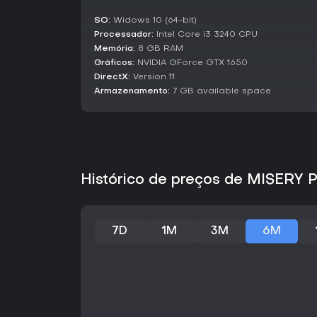
SO:
Widows 10 (64-bit)
Processador:
Intel Core i3 3240 CPU
Memória:
8 GB RAM
Gráficos:
NVIDIA GForce GTX 1650
DirectX:
Version 11
Armazenamento:
7 GB available space
Histórico de preços de MISERY 
7D
1M
3M
6M