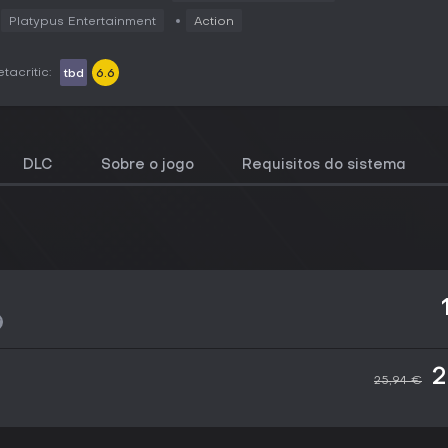
Platypus Entertainment
Action
tacritic:
tbd
6.6
DLC
Sobre o jogo
Requisitos do sistema
2
25,94 €