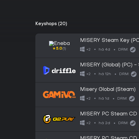
Keyshops (20)
MISERY Steam Key (P
★
5.0
(1)
há 4d
+2
DRM:
MISERY (Global) (PC) -
há 12h
+2
DRM:
Misery Global (Steam)
há 1d
+2
DRM:
MISERY PC Steam CD 
há 2d
+2
DRM:
MISERY PC Steam CD 