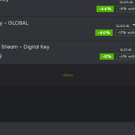
12,95 €
-44%
-8% wit
y - GLOBAL
12,95 €
-40%
-17% wit
 Steam - Digital Key
8,77 €
-8%
-6% wit
+Mais