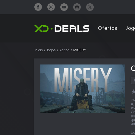
Ofertas
Jog
Início
Jogos
Action
MISERY
Pr
6,
22
Co
po
qu
um
La