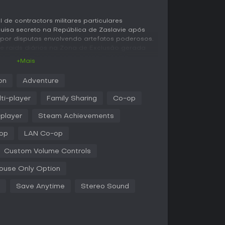
de contractors militares particulares
quisa secreto na República de Zaslavie após
por disputas envolvendo artefatos poderosos.
 de raids diários na Zona de Exclusão gerada
ecursos em locais como bases militares
+Mais
 e wastelands radioativos. Essas expedições
 de stats vitais, como fome, sede, exposição à
on
Adventure
esse elevado pode causar alucinações,
ra companheiros de equipe.
ti-player
Family Sharing
Co-op
s com criaturas mutantes de comportamentos
-player
Steam Achievements
dem ajudar ou prejudicar, além de sobreviventes
 suas descobertas. Artefatos, itens raros
-op
LAN Co-op
m efeitos especiais, costumam se esconder
a ao bunker - seu refúgio personalizável -, é
Custom Volume Controls
ômodos, geradores a gás, energia solar ou até
ultivo de alimentos e decoração com itens
ouse Only Option
es.
Save Anytime
Stereo Sound
permite trocar loot e artefatos com um
os sobreviventes ou apenas relaxar com uma
iva saques à luz do dia e retorno antes que a
 gera momentos tensos e cooperativos, como