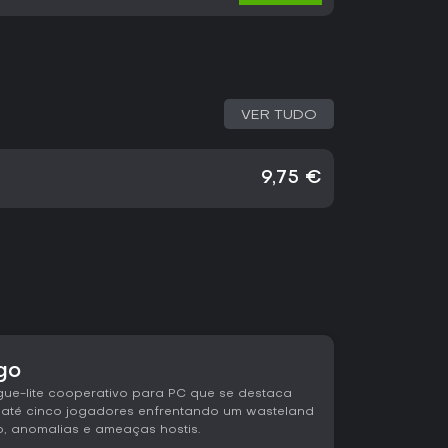
VER TUDO
9,75 €
go
gue-lite cooperativo para PC que se destaca
 até cinco jogadores enfrentando um wasteland
o, anomalias e ameaças hostis.