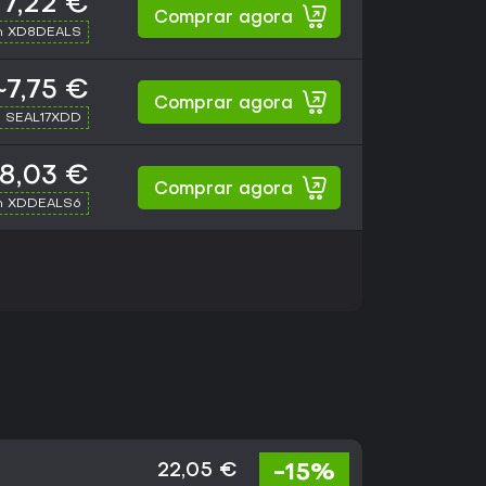
7,22 €
Comprar agora
h XD8DEALS
~7,75 €
Comprar agora
h SEAL17XDD
8,03 €
Comprar agora
h XDDEALS6
-15%
22,05 €