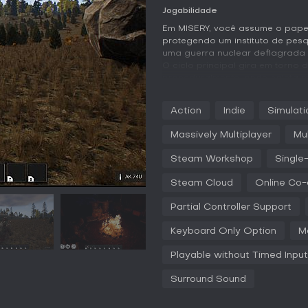
Jogabilidade
Em MISERY, você assume o papel 
protegendo um instituto de pes
uma guerra nuclear deflagrada 
O ciclo principal gira em torno
proceduralmente, onde coleta r
abandonadas, cidades em ruínas
exigem gerenciamento cuidadoso
Action
Indie
Simulati
radiação e saúde mental - estr
sussurros ou até traições cont
Massively Multiplayer
Mul
A exploração reserva encontro
Steam Workshop
Single
únicos, anomalias letais que po
ou bandidos prontos para roubar
Steam Cloud
Online Co
distorcidos por anomalias e co
nesses pontos perigosos. De volt
Partial Controller Support
hora de expandi-lo com novos c
gnomes, estações de crafting, c
Keyboard Only Option
M
saqueados como móveis e tapet
Playable without Timed Input
Após os raids, um bar no porão 
mercador, bater papo com outr
Surround Sound
bebida. O ciclo dia-noite incent
escuridão eleve os riscos. Isso