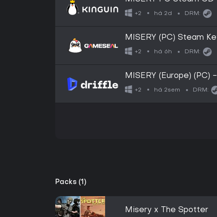
há 2d
+2
DRM:
MISERY (PC) Steam Ke
há 6h
+2
DRM:
MISERY (Europe) (PC) -
há 2sem
+2
DRM:
Packs (1)
Misery x The Spotter