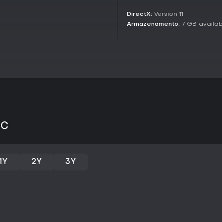
DirectX:
Version 11
Armazenamento:
7 GB availa
PC
1Y
2Y
3Y