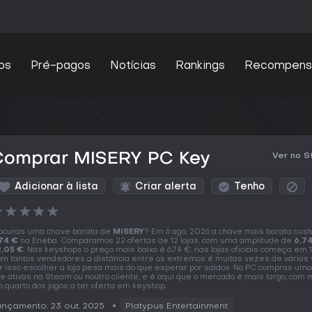
os
Pré-pagos
Notícias
Rankings
Recompens
Comprar MISERY PC Key
Ver no 
Adicionar à lista
Criar alerta
Tenho
★
★
★
★
★
ocuras uma chave barata de
MISERY
? Em 6 ago. 2026 a chave mais barata cust
74 €
na Eneba. Comparamos 22 ofertas de 12 lojas, com uma amplitude de
6,7
,05 €
. Nas keyshops o preço mais baixo é 6,74 €, nas lojas oficiais começa em 1
m tantos vendedores a distância entre os extremos é muitas vezes de várias 
r isso escolher a loja pesa mais do que esperar por saldos. No PC compras um
e ativas na Steam ou noutro cliente, e é aqui que o mercado é mais largo, com 
 quarto dos jogos a ter oferta em keyshop.
nçamento: 23 out. 2025
Platypus Entertainment