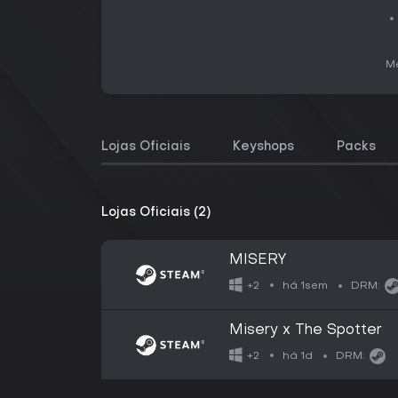
Me
Lojas Oficiais
Keyshops
Packs
Lojas Oficiais (2)
MISERY
há 1sem
+2
DRM:
Misery x The Spotter
há 1d
+2
DRM: