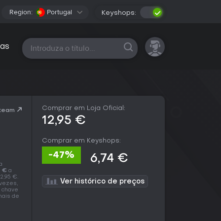
Region:
Portugal
Keyshops:
Todas as plataformas
as
Comprar em Loja Oficial:
Steam
12,95 €
Comprar em Keyshops:
-47%
6,74 €
a
4 €
a
2,95 €.
Ver histórico de preços
vezes,
a chave
mais de