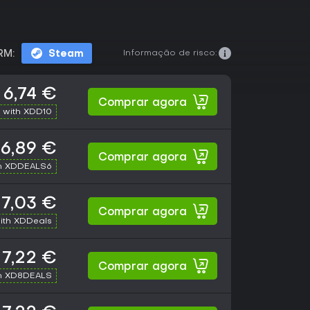
Informação de risco:
RM:
Steam
6,74 €
Comprar agora
 with XDD10
6,89 €
Comprar agora
h XDDEALS6
7,03 €
Comprar agora
ith XDDeals
7,22 €
Comprar agora
h XD8DEALS