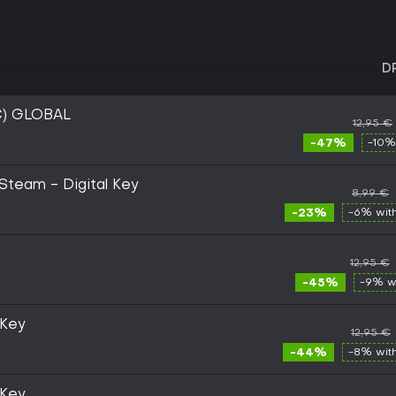
D
C) GLOBAL
12,95 €
-47%
-10%
 Steam - Digital Key
8,99 €
-23%
-6% wit
12,95 €
-45%
-9% w
Key
12,95 €
-44%
-8% wit
Key