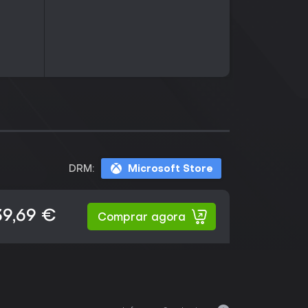
DRM:
Microsoft Store
39,69 €
Comprar agora