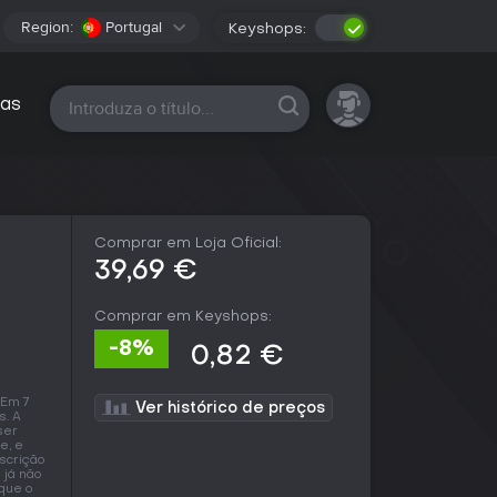
Region:
Portugal
Keyshops:
Todas as plataformas
as
Comprar em Loja Oficial:
39,69 €
Comprar em Keyshops:
-8%
0,82 €
 Em 7
Ver histórico de preços
s. A
ser
e, e
scrição
 já não
 que o