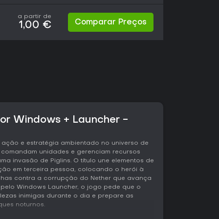
a partir de
Comparar Preços
1,00 €
for Windows + Launcher -
 ação e estratégia ambientado no universo de
es comandam unidades e gerenciam recursos
a invasão de Piglins. O título une elementos de
ção em terceira pessoa, colocando o herói à
lhas contra a corrupção do Nether que avança
 pelo Windows Launcher, o jogo pede que o
lezas inimigas durante o dia e prepare as
ques noturnos.