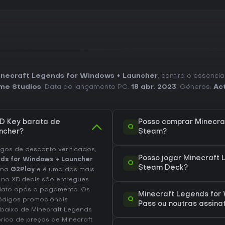
do universo estabelecido de Min
inecraft Legends for Windows + Launcher
, confira o essenci
me Studios
. Data de lançamento PC:
18 abr. 2023
. Géneros:
Ac
D Key barata de
Posso comprar Minecra
Q
ncher?
Steam?
os de desconto verificados,
Posso jogar Minecraft
ds for Windows + Launcher
Q
Steam Deck?
l na
G2Play
e é uma das mais
 no XD.deals são entregues
diato após o pagamento. Os
Minecraft Legends for
Q
códigos promocionais
Pass ou noutras assina
 baixo de Minecraft Legends
órico de preços de Minecraft