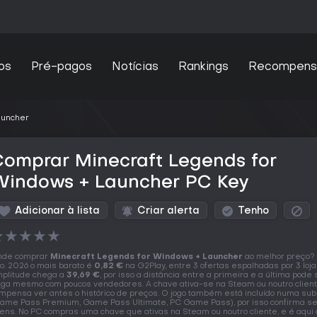
os
Pré-pagos
Notícias
Rankings
Recompens
auncher
omprar Minecraft Legends for
Windows + Launcher PC Key
Adicionar à lista
Criar alerta
Tenho
★
★
★
★
★
nde comprar
Minecraft Legends for Windows + Launcher
ao melhor preço?
o. 2026 o mais barato é
0,82 €
na G2Play, entre 3 ofertas espalhadas por 3 loja
plitude chega a
39,69 €
, por isso a distância entre a primeira e a última pode 
rga mesmo com poucos vendedores. A chave ativa-se na Steam ou noutro client
mpensa ver antes o histórico de preços. O jogo também está incluído numa sub
ame Pass Premium, Game Pass Ultimate, PC Game Pass), por isso confirma se
tens. No PC compras uma chave que ativas na Steam ou noutro cliente, e é aqui