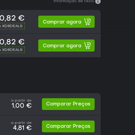
Informação de risco:
0,82 €
Comprar agora
h XD8DEALS
0,82 €
Comprar agora
h XD8DEALS
a partir de
Comparar Preços
1,00 €
a partir de
Comparar Preços
4,81 €