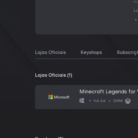
me
La
Lojas Oficiais
Keyshops
Subscriç
Lojas Oficiais (1)
Minecraft Legends for
há 6d
DRM: