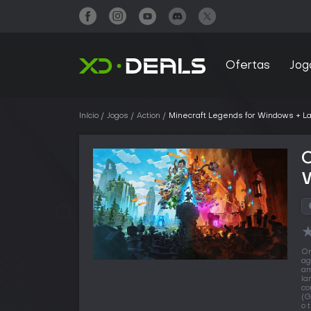
Ofertas
Jog
Início
Jogos
Action
Minecraft Legends for Windows + L
C
O
ag
am
la
co
(G
o 