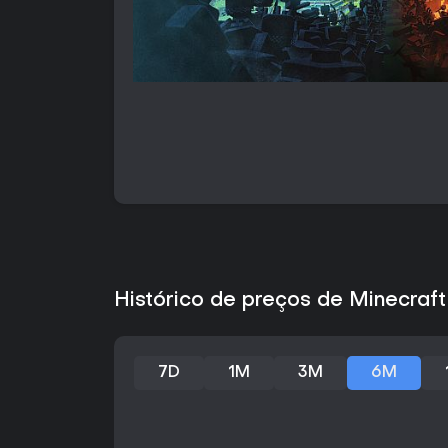
Histórico de preços de Minecraf
7D
1M
3M
6M