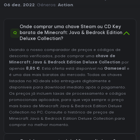
experiências competitivas em servidores. As duas edições
06 dez. 2022
. Géneros:
Action
.
atendem preferências diferentes: Java para personalização
técnica mais avançada e Bedrock para maior
acessibilidade entre dispositivos.
Onde comprar uma chave Steam ou CD Key
No geral, a coleção oferece bom custo-benefício para
Q
barata de Minecraft: Java & Bedrock Edition
jogadores que valorizam a liberdade de mundo aberto sem
Deluxe Collection?
objetivos ou limites de tempo definidos. Adições recentes,
como as interações aprimoradas com bebês de mobs na
Usando o nosso comparador de preços e códigos de
atualização Tiny Takeover, mostram o suporte contínuo que
desconto verificados, pode comprar uma
chave de
mantém a experiência atualizada para quem retorna ao
Minecraft: Java & Bedrock Edition Deluxe Collection
por
jogo.
apenas
8,85 €
. Esta oferta está disponível na
Gameseal
e
é uma das mais baratas do mercado. Todas as chaves
listadas no XD.deals são entregues digitalmente e
disponíveis para download imediato após o pagamento.
Os preços já incluem taxas de processamento e códigos
promocionais aplicados, para que veja sempre o preço
mais baixo de Minecraft: Java & Bedrock Edition Deluxe
Collection no
PC
. Consulte o
histórico de preços de
Minecraft: Java & Bedrock Edition Deluxe Collection
para
comprar no melhor momento.