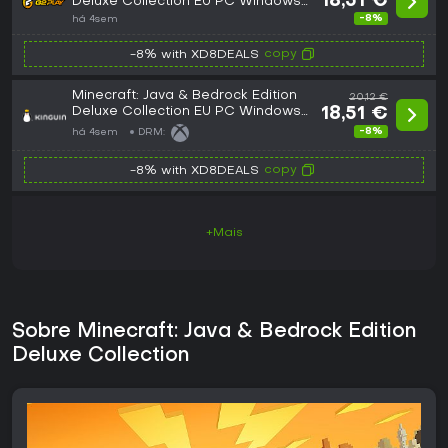
18,51 €
Deluxe Collection EU PC Windows
CD Key
-8%
há 4sem
copy
-8% with XD8DEALS
Minecraft: Java & Bedrock Edition
20,12 €
Deluxe Collection EU PC Windows
18,51 €
CD Key
-8%
há 4sem
DRM:
copy
-8% with XD8DEALS
+Mais
Sobre Minecraft: Java & Bedrock Edition
Deluxe Collection