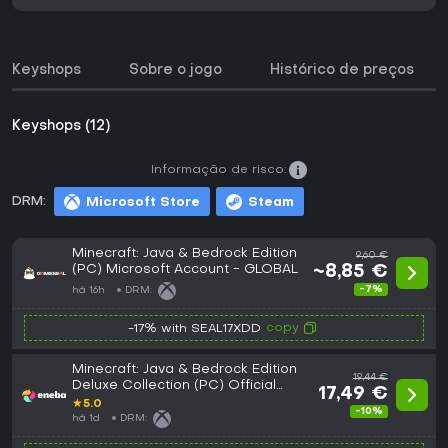
Keyshops
Sobre o jogo
Histórico de preços
Keyshops (12)
Informação de risco:
DRM:
Microsoft Store
Steam
Minecraft: Java & Bedrock Edition
9,60 €
(PC) Microsoft Account - GLOBAL
~8,85 €
-7%
há 16h
DRM:
copy
-17% with SEAL17XDD
Minecraft: Java & Bedrock Edition
19,44 €
Deluxe Collection (PC) Official
17,49 €
website Key GLOBAL
★
5.0
-10%
há 1d
DRM: