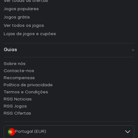
Ver todas as ofertas
Jogos populares
Jogos grátis
Ver todos os jogos
Lojas de jogos e cupões
Guias
FAQ
Sobre nós
Guias e tutoriais
Contacte-nos
Como ativar uma CD Key Steam?
Recompensas
Como ativar uma CD Key Epic Games?
Política de privacidade
Termos e Condições
Como ativar uma CD Key GOG?
RSS Noticias
Como ativar uma CD Key Ubisoft Connect?
RSS Jogos
Como ativar uma CD Key EA App?
RSS Ofertas
Como ativar uma CD Key Battle.net?
Portugal (EUR)