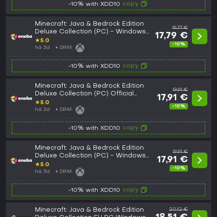
copy
-10% with XDD10
Minecraft: Java & Bedrock Edition
19,77 €
Deluxe Collection (PC) - Windows
17,79 €
Store Key GLOBAL
★
5.0
-10%
há 3d
DRM:
copy
-10% with XDD10
Minecraft: Java & Bedrock Edition
19,91 €
Deluxe Collection (PC) Official
17,91 €
website Key EUROPE
★
5.0
-10%
há 2d
DRM:
copy
-10% with XDD10
Minecraft: Java & Bedrock Edition
19,91 €
Deluxe Collection (PC) - Windows
17,91 €
Store Key EUROPE
★
5.0
-10%
há 3d
DRM:
copy
-10% with XDD10
Minecraft: Java & Bedrock Edition
20,12 €