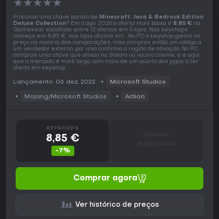
★
★
★
★
★
Procuras uma chave barata de
Minecraft: Java & Bedrock Edition
Deluxe Collection
? Em 6 ago. 2026 a oferta mais baixa é
8,85 €
na
Gameseal, escolhida entre 12 ofertas em 6 lojas. Nas keyshops
começa em 8,85 €, nas lojas oficiais em . No PC a keyshop ganha no
preço na maioria das comparações, mas compras então um código a
um vendedor externo, por isso confirma a região de ativação. No PC
compras uma chave que ativas na Steam ou noutro cliente, e é aqui
que o mercado é mais largo, com mais de um quarto dos jogos a ter
oferta em keyshop.
Lançamento: 06 dez. 2022
Microsoft Studios
Mojang/Microsoft Studios
Action
KEYSHOPS
OFFICIAL
8,85 €
Indisponível
-7%
Comprar agora
Ver histórico de preços