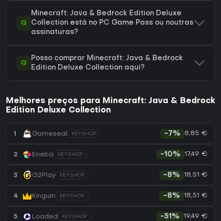
Minecraft: Java & Bedrock Edition Deluxe
Q
Collection está no PC Game Pass ou noutras
assinaturas?
Posso comprar Minecraft: Java & Bedrock
Q
Edition Deluxe Collection aqui?
Melhores preços para Minecraft: Java & Bedrock
Edition Deluxe Collection
8,85 €
1
Gameseal
-7%
KEYSHOP
17,49 €
2
Eneba
-10%
KEYSHOP
18,51 €
3
G2Play
-8%
KEYSHOP
18,51 €
4
Kinguin
-8%
KEYSHOP
19,49 €
5
Loaded
-51%
KEYSHOP