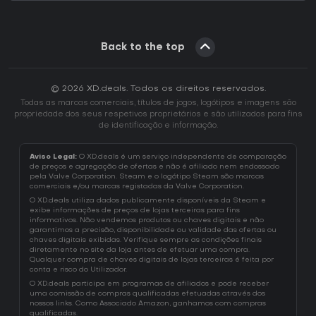
Back to the top
© 2026 XD.deals. Todos os direitos reservados.
Todas as marcas comerciais, títulos de jogos, logótipos e imagens são
propriedade dos seus respetivos proprietários e são utilizados para fins
de identificação e informação.
Aviso Legal:
O XD.deals é um serviço independente de comparação
de preços e agregação de ofertas e não é afiliado nem endossado
pela Valve Corporation. Steam e o logótipo Steam são marcas
comerciais e/ou marcas registadas da Valve Corporation.
O XD.deals utiliza dados publicamente disponíveis da Steam e
exibe informações de preços de lojas terceiras para fins
informativos. Não vendemos produtos ou chaves digitais e não
garantimos a precisão, disponibilidade ou validade das ofertas ou
chaves digitais exibidas. Verifique sempre as condições finais
diretamente no site da loja antes de efetuar uma compra.
Qualquer compra de chaves digitais de lojas terceiras é feita por
conta e risco do Utilizador.
O XD.deals participa em programas de afiliados e pode receber
uma comissão de compras qualificadas efetuadas através dos
nossos links. Como Associado Amazon, ganhamos com compras
qualificadas.