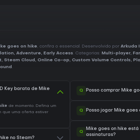
ke goes on hike
, confira o essencial. Desenvolvido por
Arkuda I
lation
,
Adventure
,
Early Access
. Categorias:
Multi-player
,
Fa
t
,
Steam Cloud
,
Online Co-op
,
Custom Volume Controls
,
Pl
Sound
.
D Key barata de Mike
Q
Posso comprar Mike go
hike
de momento. Defina um
Q
Posso jogar Mike goes 
 que uma oferta estiver
Mike goes on hike está
Q
assinaturas?
 hike no Steam?