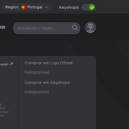
Region:
Portugal
Keyshops:
Todas as plataformas
as
Comprar em Loja Oficial:
Steam
Indisponível
Comprar em Keyshops:
Indisponível
ue
iras
ra que
mos