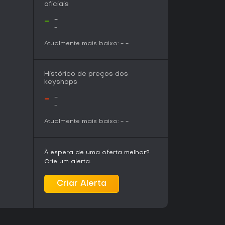
oficiais
que recriam atividades ao ar livre do mundo
-
-
a uma visão focada em caminhadas e
-
e excessiva. É perfeito para jogadores que
Atualmente mais baixo:
-
-
ursos e adaptação à imprevisibilidade da
u interações multiplayer, pode não prender por
Histórico de preços dos
 aventuras indie com ênfase em atmosfera e
keyshops
mpensador, especialmente pelo foco em rastrear
.
-
-
-
Atualmente mais baixo:
-
-
À espera de uma oferta melhor?
Crie um alerta.
Criar Alerta