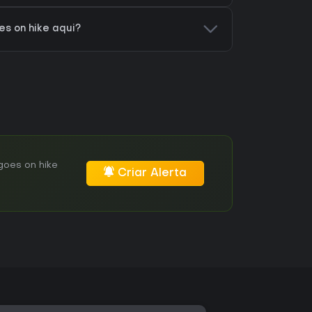
s on hike aqui?
goes on hike
Criar Alerta