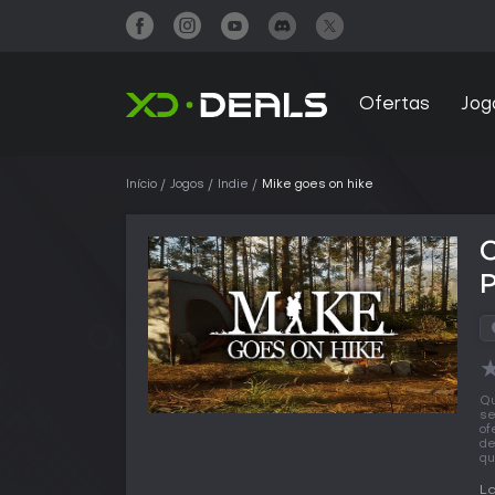
Ofertas
Jog
Início
Jogos
Indie
Mike goes on hike
C
Qu
se
of
de
qu
L