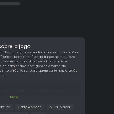
sobre o jogo
die de simulação e aventura que coloca você no
entando os desafios de trilhas na natureza
 a essência da sobrevivência ao ar livre,
as de caminhada com gerenciamento de
pé no chão, ideal para quem curte exploração
ca.
incipal gira em torno de se preparar e
mbientes naturais variados. Você começa com
+Mais
oletar recursos, gerenciar stats do personagem
ém de se adaptar a mudanças no clima. O tempo
nture
Early Access
Multi-player
uva, neblina, vento e variações de temperatura
 planos para evitar penalidades como roupas