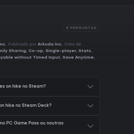
8 PERGUNTAS
nc.
. Publicado por
Arkuda Inc.
. Data de
mily Sharing
,
Co-op
,
Single-player
,
Stats
,
ayable without Timed Input
,
Save Anytime
,
es on hike no Steam?
on hike no Steam Deck?
 no PC Game Pass ou noutras