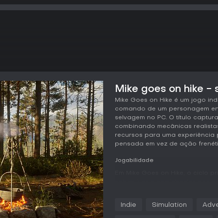
Mike goes on hike - 
Mike Goes on Hike é um jogo in
comando de um personagem enfr
selvagem no PC. O título captura
combinando mecânicas realist
recursos para uma experiência 
pensada em vez de ação frenéti
Jogabilidade
Em Mike Goes on Hike, o ciclo pr
sobreviver a caminhadas por a
equipamento básico e precisa c
como fome, fadiga e saúde, al
Indie
Simulation
Adve
exerce um papel crucial, com ch
exigindo abrigo ou ajustes nos