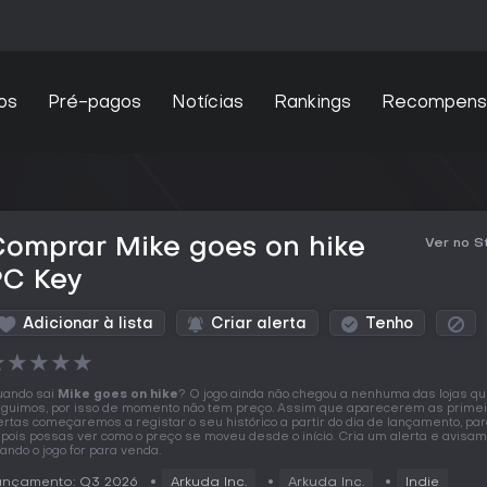
os
Pré-pagos
Notícias
Rankings
Recompens
omprar Mike goes on hike
Ver no 
PC Key
Adicionar à lista
Criar alerta
Tenho
★
★
★
★
★
ando sai
Mike goes on hike
? O jogo ainda não chegou a nenhuma das lojas q
guimos, por isso de momento não tem preço. Assim que aparecerem as prime
ertas começaremos a registar o seu histórico a partir do dia de lançamento, pa
pois possas ver como o preço se moveu desde o início. Cria um alerta e avisa
ando o jogo for para venda.
ançamento: Q3 2026
Arkuda Inc.
Arkuda Inc.
Indie