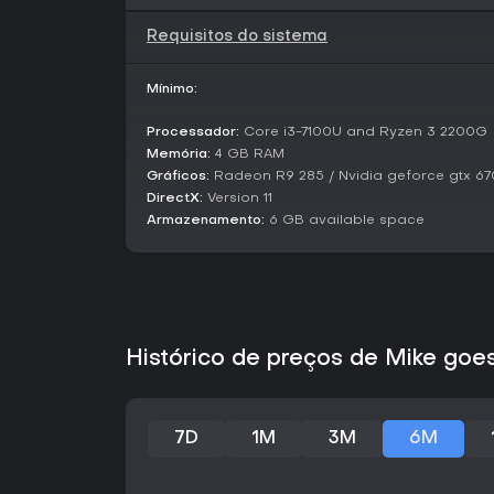
Requisitos do sistema
Mínimo:
Processador:
Core i3-7100U and Ryzen 3 2200G
Memória:
4 GB RAM
Gráficos:
Radeon R9 285 / Nvidia geforce gtx 67
DirectX:
Version 11
Armazenamento:
6 GB available space
Histórico de preços de Mike goes
7D
1M
3M
6M