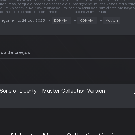
yshop e a Microsoft Store vende quase tudo sozinha. Antes de comprares, conf
me Pass, porque a preços de consola a subscrição sai muitas vezes mais bara
e um único título. Na Xbox menos de um jogo em cada dez tem oferta em keysho
so antes de comprares confirma se o título está no Game Pass.
nçamento: 24 out. 2023
KONAMI
KONAMI
Action
rico de preços
ns of Liberty - Master Collection Version