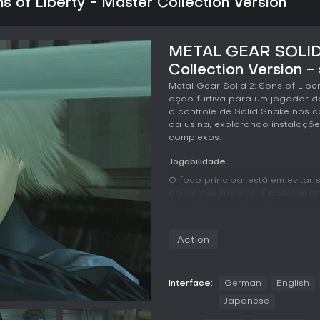
of Liberty - Master Collection Version
METAL GEAR SOLID 2
Collection Version -
Metal Gear Solid 2: Sons of Libe
ação furtiva para um jogador 
o controle de Solid Snake nos c
da usina, explorando instalaçõe
complexos.
Jogabilidade
O foco principal está em evitar
ambientes lineares. É possível 
superfícies barulhentas, pendur
distâncias com rapidez. A mira
em pontos fracos ou criar dist
Action
com o cenário.
Os inimigos contam com inteligê
respostas como pedidos de ref
Interface:
German
English
jogador pode destruir rádios p
Japanese
cobertura para atirar rapidamen