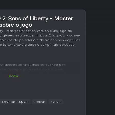
: Sons of Liberty - Master
 sobre o jogo
rty - Master Collection Version é um jogo de
do gênero espionagem tática. O jogador assume
apítulos do petroleiro e de Raiden nos capítulos
s fortemente vigiadas e cumprindo objetivos
 ser detectado enquanto se avança por
andar devagar para reduzir o ruído em
ar-se em corrimãos e rolar para percorrer
+Mais
 em primeira pessoa aumenta a precisão ao mirar
rações com objetos arremessados que interagem
ncia artificial em esquadrão, que coordena
orço via rádio e manobras de flanqueamento. O
Spanish - Spain
French
Italian
ara interromper as comunicações, usar
te ou recorrer a métodos não letais, como