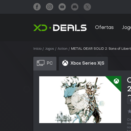
Ofertas
Jog
Início
Jogos
Action
METAL GEAR SOLID 2: Sons of Liberty
PC
Xbox Series X|S
2
C
O
ma
no