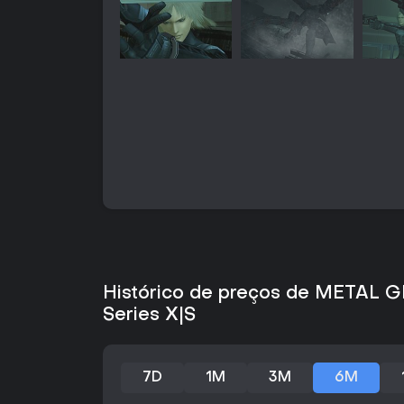
Histórico de preços de METAL GE
Series X|S
7D
1M
3M
6M