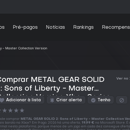
os
Pré-pagos
Notícias
Rankings
Recompens
 - Master Collection Version
Comprar METAL GEAR SOLID
Ver no
: Sons of Liberty - Master
ollection Version Xbox Series
Adicionar à lista
Criar alerta
Tenho
X|S
★
★
★
★
★
nde comprar
METAL GEAR SOLID 2: Sons of Liberty - Master Collection Ve
is barato na Xbox? Em 9 ago. 2026 há uma oferta,
19,99 €
na Microsoft Store. É 
rmal nesta plataforma, porque menos de um jogo em cada dez consegue ofert