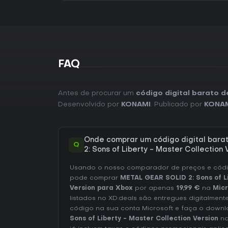
FAQ
Antes de procurar um
código digital barato d
Desenvolvido por
KONAMI
. Publicado por
KONA
Onde comprar um código digital bar
Q
2: Sons of Liberty - Master Collection
Usando o nosso comparador de preços e códig
pode comprar
METAL GEAR SOLID 2: Sons of Li
Version para Xbox
por apenas
19,99 €
na
Micr
listados no XD.deals são entregues digitalment
código na sua conta Microsoft e faça o down
Sons of Liberty - Master Collection Version
na