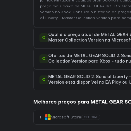
já incluem taxas e códigos promocionais aplic
preço mais baixo de METAL GEAR SOLID 2: Sons o
Version no
Xbox
. Consulte o
histórico de preço
of Liberty - Master Collection Version
para comp
Qual é o preço atual de METAL GEAR SO
Q
Master Collection Version na Microsof
Ofertas de METAL GEAR SOLID 2: Sons 
Q
Collection Version para Xbox - tudo n
METAL GEAR SOLID 2: Sons of Liberty -
Q
Version está disponível no EA Play ou 
Melhores preços para METAL GEAR SOLI
1
Microsoft Store
OFFICIAL