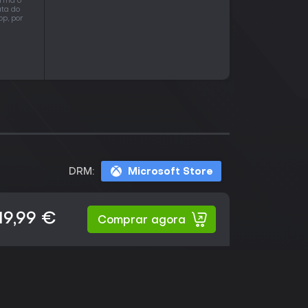
irma o
ta do
p, por
DRM:
Microsoft Store
19,99 €
Comprar agora