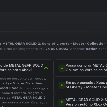
e METAL GEAR SOLID 2: Sons of Liberty - Master Collection
MI
. Data de lançamento PC:
24 out. 2023
. Géneros:
Action
. Clas
ato de METAL GEAR SOLID
Posso comprar METAL GE
Q
 Version para Xbox?
Collection Version na M
os de desconto verificados,
Em que consolas Xbox 
berty - Master Collection
Q
of Liberty - Master Col
osoft Store
. Todos os códigos
e. Após a compra, resgate o
load de
METAL GEAR SOLID 2:
METAL GEAR SOLID 2: So
Q
 sua consola Xbox. Os preços
Version está no Xbox 