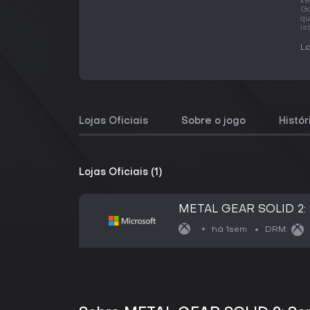
ke
Ga
qu
is
La
Lojas Oficiais
Sobre o jogo
Histó
Lojas Oficiais (1)
METAL GEAR SOLID 2: So
há 1sem
DRM: