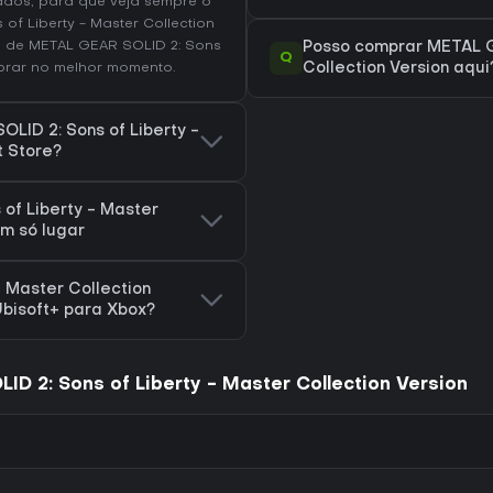
ados, para que veja sempre o
f Liberty - Master Collection
s de METAL GEAR SOLID 2: Sons
Posso comprar METAL GE
Q
rar no melhor momento.
Collection Version aqui
LID 2: Sons of Liberty -
t Store?
of Liberty - Master
um só lugar
 Master Collection
Ubisoft+ para Xbox?
D 2: Sons of Liberty - Master Collection Version