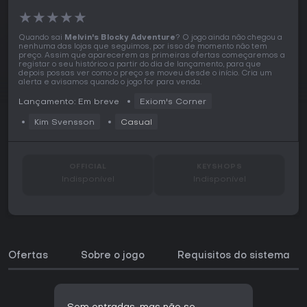
★
★
★
★
★
Quando sai
Melvin's Blocky Adventure
? O jogo ainda não chegou a
nenhuma das lojas que seguimos, por isso de momento não tem
preço. Assim que aparecerem as primeiras ofertas começaremos a
registar o seu histórico a partir do dia de lançamento, para que
depois possas ver como o preço se moveu desde o início. Cria um
alerta e avisamos quando o jogo for para venda.
Lançamento: Em breve
Exiom's Corner
Kim Svensson
Casual
OFFICIAL
KEYSHOPS
Indisponível
Indisponível
Ofertas
Sobre o jogo
Requisitos do sistema