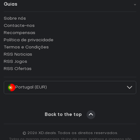
Guias
FAQ
Sobre nós
Guias e tutoriais
Contacte-nos
Como ativar uma CD Key Steam?
Recompensas
Como ativar uma CD Key Epic Games?
Política de privacidade
Termos e Condições
Como ativar uma CD Key GOG?
RSS Noticias
Como ativar uma CD Key Ubisoft Connect?
RSS Jogos
Como ativar uma CD Key EA App?
RSS Ofertas
Como ativar uma CD Key Battle.net?
Portugal (EUR)
Back to the top
© 2026 XD.deals. Todos os direitos reservados.
Todas as marcas comerciais, títulos de jogos, logótipos e imagens são