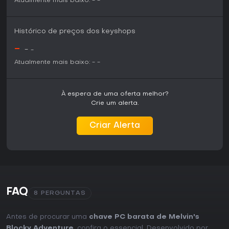
Atualmente mais baixo:
-
-
Histórico de preços dos keyshops
-
-
-
Atualmente mais baixo:
-
-
À espera de uma oferta melhor?
Crie um alerta.
Criar Alerta
FAQ
8 PERGUNTAS
Antes de procurar uma
chave PC barata de Melvin's
Blocky Adventure
, confira o essencial. Desenvolvido por