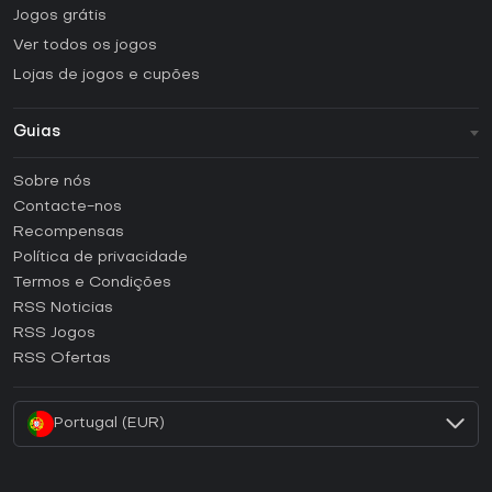
Jogos grátis
Ver todos os jogos
Lojas de jogos e cupões
Guias
FAQ
Sobre nós
Guias e tutoriais
Contacte-nos
Como ativar uma CD Key Steam?
Recompensas
Como ativar uma CD Key Epic Games?
Política de privacidade
Termos e Condições
Como ativar uma CD Key GOG?
RSS Noticias
Como ativar uma CD Key Ubisoft Connect?
RSS Jogos
Como ativar uma CD Key EA App?
RSS Ofertas
Como ativar uma CD Key Battle.net?
Portugal (EUR)