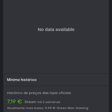
melhoram a experiência. Quem prefere lançamentos polidos
e completos pode esperar mais desenvolvimento, mas os
jogadores atuais acham o ciclo principal envolvente para
sessões curtas.
Mínimo histórico
Histórico de preços das lojas oficiais
7,19 €
Steam
há 2 semanas
Atualmente mais baixo:
11,99 €
Green Man Gaming