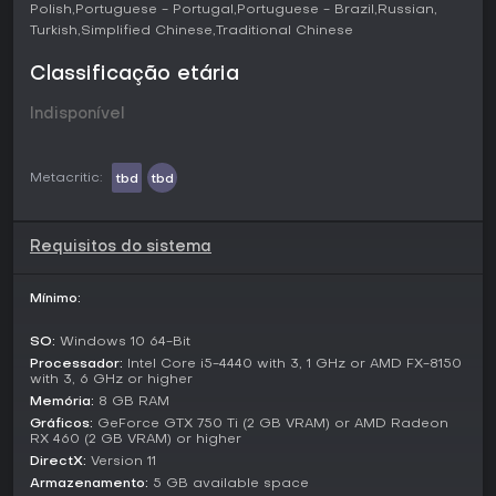
O sucesso nessas quests depende da qualidade do
Polish
Portuguese - Portugal
Portuguese - Brazil
Russian
equipamento fornecido, ligando diretamente suas
Turkish
Simplified Chinese
Traditional Chinese
habilidades de crafting às recompensas.
Classificação etária
Upgrades na oficina permitem expandir o espaço,
adicionar novas ferramentas e decorar, enquanto a
Indisponível
exploração de minas revela recursos mais raros conforme
você aprimora seu setup de mineração. O jogo traz eventos
sazonais com desafios especiais e recompensas únicas,
Metacritic:
tbd
tbd
mantendo a experiência sempre renovada.
Modos de Jogo
Medieval Crafter: Blacksmith foca em um modo single-player
Requisitos do sistema
de simulação, onde você constrói seu império de ferraria
sem opções multiplayer distintas ou campanhas separadas.
Mínimo:
A jogabilidade se desenrola em um mundo persistente,
misturando crafting, exploração e gerenciamento em uma
SO:
Windows 10 64-Bit
experiência coesa.
Processador:
Intel Core i5-4440 with 3, 1 GHz or AMD FX-8150
with 3, 6 GHz or higher
Nesse modo, atividades como quests para heróis e
Memória:
8 GB RAM
participação em festivais sazonais oferecem objetivos
variados, mas tudo converge para o progresso central da
Gráficos:
GeForce GTX 750 Ti (2 GB VRAM) or AMD Radeon
RX 460 (2 GB VRAM) or higher
ferraria.
DirectX:
Version 11
Atualizações e Recursos
Armazenamento:
5 GB available space