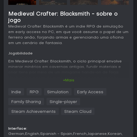
Medieval Crafter: Blacksmith - sobre o
jogo
Medieval Crafter: Blacksmith é um indie RPG de simulação
em early access no PC, em que você assume o papel de um
ferreiro anão, forjando armas e gerenciando uma oficina
em um cenário de fantasia.
Jogabilidade
Em Medieval Crafter: Blacksmith, o ciclo principal envolve
minerar minérios em cavernas antigas, fundir materiais e
criar itens por meio de um minigame hands-on de forja.
Você alinha peças de metal e as golpeia com precisão
+Mais
para moldar espadas, armaduras e outros produtos. O
gerenciamento de tempo é essencial, com um ciclo dia-
Indie
RPG
Simulation
Early Access
noite que exige escolhas sobre quando minerar, forjar ou
cumprir pedidos de clientes variados da cidade.
Family Sharing
Single-player
Encantamentos trazem mais profundidade, permitindo
Steam Achievements
Steam Cloud
infundir itens com propriedades mágicas usando gemas e
pergaminhos, o que aumenta seu valor e eficácia. Além
disso, você recruta heróis, os equipa com suas criações e
Interface:
os envia em missões para buscar loot, receitas e materiais.
German
English
Spanish - Spain
French
Japanese
Korean