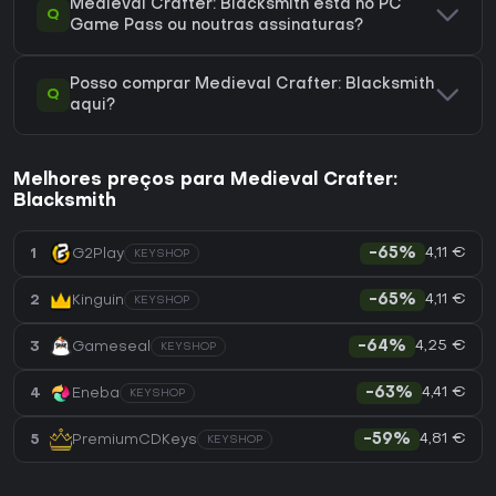
Medieval Crafter: Blacksmith está no PC
Q
Game Pass ou noutras assinaturas?
Posso comprar Medieval Crafter: Blacksmith
Q
aqui?
Melhores preços para Medieval Crafter:
Blacksmith
4,11 €
1
G2Play
-65%
KEYSHOP
4,11 €
2
Kinguin
-65%
KEYSHOP
4,25 €
3
Gameseal
-64%
KEYSHOP
4,41 €
4
Eneba
-63%
KEYSHOP
4,81 €
5
PremiumCDKeys
-59%
KEYSHOP