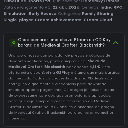
CubeCube Sports Ltd.
. Publicado por
Gamersky Games
.
Data de lançamento PC:
22 abr. 2026
. Géneros:
Indie
,
RPG
,
Simulation
,
Early Access
. Categorias:
Family Sharing
,
Single-player
,
Steam Achievements
,
Steam Cloud
.
Onde comprar uma chave Steam ou CD Key
Q
barata de Medieval Crafter: Blacksmith?
Usando o nosso comparador de preços e códigos de
desconto verificados, pode comprar uma
chave de
Medieval Crafter: Blacksmith
por apenas
4,11 €
. Esta
oferta está disponível na
G2Play
e é uma das mais baratas
do mercado. Todas as chaves listadas no XD.deals são
entregues digitalmente e disponíveis para download
imediato após o pagamento. Os preços já incluem taxas
de processamento e códigos promocionais aplicados,
para que veja sempre o preço mais baixo de Medieval
Crafter: Blacksmith no
PC
. Consulte o
histórico de preços
de Medieval Crafter: Blacksmith
para comprar no melhor
momento.