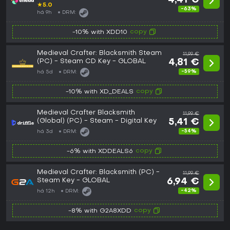
4,41 €
★
5.0
-63%
há 9h
DRM:
copy
-10% with XDD10
Medieval Crafter: Blacksmith Steam
11,99 €
(PC) - Steam CD Key - GLOBAL
4,81 €
-59%
há 5d
DRM:
copy
-10% with XD_DEALS
Medieval Crafter Blacksmith
11,99 €
(Global) (PC) - Steam - Digital Key
5,41 €
-54%
há 3d
DRM:
copy
-6% with XDDEALS6
Medieval Crafter: Blacksmith (PC) -
11,99 €
Steam Key - GLOBAL
6,94 €
-42%
há 12h
DRM:
copy
-8% with G2A8XDD