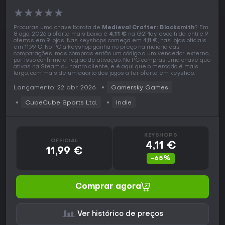
★
★
★
★
★
Procuras uma chave barata de
Medieval Crafter: Blacksmith
? Em
8 ago. 2026 a oferta mais baixa é
4,11 €
na G2Play, escolhida entre 9
ofertas em 9 lojas. Nas keyshops começa em 4,11 €, nas lojas oficiais
em 11,99 €. No PC a keyshop ganha no preço na maioria das
comparações, mas compras então um código a um vendedor externo,
por isso confirma a região de ativação. No PC compras uma chave que
ativas na Steam ou noutro cliente, e é aqui que o mercado é mais
largo, com mais de um quarto dos jogos a ter oferta em keyshop.
Lançamento: 22 abr. 2026
Gamersky Games
CubeCube Sports Ltd.
Indie
KEYSHOPS
OFFICIAL
4,11 €
11,99 €
-65%
Comprar agora
Ver histórico de preços