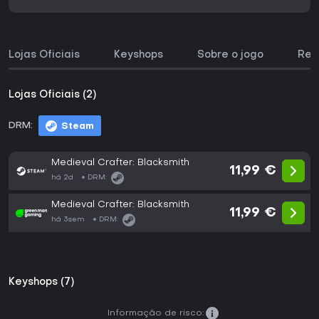
Lojas Oficiais
Keyshops
Sobre o jogo
Req
Lojas Oficiais (2)
DRM:
Steam
Medieval Crafter: Blacksmith
11,99 €
há 2d
DRM:
Medieval Crafter: Blacksmith
11,99 €
há 3sem
DRM:
Keyshops (7)
Informação de risco: