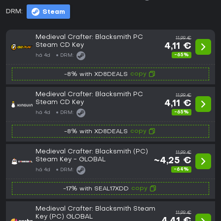
DRM:
Steam
Medieval Crafter: Blacksmith PC
11,99 €
Steam CD Key
4,11 €
-65%
há 4d
DRM:
copy
-8% with XD8DEALS
Medieval Crafter: Blacksmith PC
11,99 €
Steam CD Key
4,11 €
-65%
há 4d
DRM:
copy
-8% with XD8DEALS
Medieval Crafter: Blacksmith (PC)
11,99 €
Steam Key - GLOBAL
~4,25 €
-64%
há 4d
DRM:
copy
-17% with SEAL17XDD
Medieval Crafter: Blacksmith Steam
11,99 €
Key (PC) GLOBAL