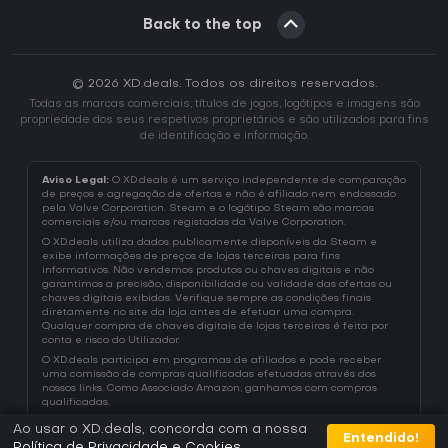
Back to the top
© 2026 XD.deals. Todos os direitos reservados.
Todas as marcas comerciais, títulos de jogos, logótipos e imagens são
propriedade dos seus respetivos proprietários e são utilizados para fins
de identificação e informação.
Aviso Legal:
O XD.deals é um serviço independente de comparação
de preços e agregação de ofertas e não é afiliado nem endossado
pela Valve Corporation. Steam e o logótipo Steam são marcas
comerciais e/ou marcas registadas da Valve Corporation.
O XD.deals utiliza dados publicamente disponíveis da Steam e
exibe informações de preços de lojas terceiras para fins
informativos. Não vendemos produtos ou chaves digitais e não
garantimos a precisão, disponibilidade ou validade das ofertas ou
chaves digitais exibidas. Verifique sempre as condições finais
diretamente no site da loja antes de efetuar uma compra.
Qualquer compra de chaves digitais de lojas terceiras é feita por
conta e risco do Utilizador.
O XD.deals participa em programas de afiliados e pode receber
uma comissão de compras qualificadas efetuadas através dos
nossos links. Como Associado Amazon, ganhamos com compras
qualificadas.
Ao usar o XD.deals, concorda com a nossa
Entendido!
Política de Privacidade e Cookies
.