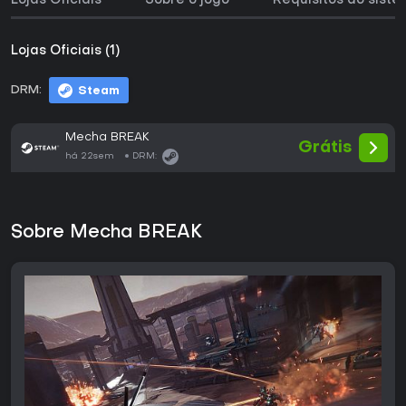
Lojas Oficiais
Sobre o jogo
Requisitos do sist
Lojas Oficiais (1)
DRM:
Steam
Mecha BREAK
Grátis
há 22sem
DRM:
Sobre Mecha BREAK