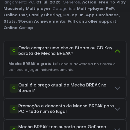
lançamento PC:
01 jul. 2025
. Géneros:
Action
,
Free To Play
,
Massively Multiplayer
. Categorias:
Multi-player
,
PvP
,
Online PvP
,
Family Sharing
,
Co-op
,
In-App Purchases
,
Stats
,
Steam Achievements
,
Full controller support
,
Online Co-op
.
Onde comprar uma chave Steam ou CD Key
Q
barata de Mecha BREAK?
Mecha BREAK e gratuito!
Faca o download no Steam e
comece a jogar instantaneamente.
Qual é o preço atual de Mecha BREAK no
Q
Steam?
Promoção e desconto de Mecha BREAK para
Q
PC - tudo num só lugar
Mecha BREAK tem suporte para GeForce
Q