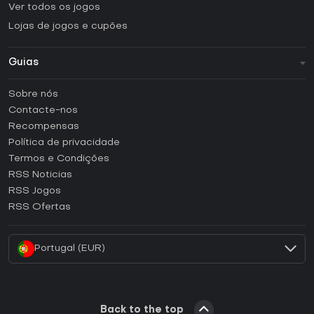
Ver todos os jogos
Lojas de jogos e cupões
Guias
FAQ
Sobre nós
Guias e tutoriais
Contacte-nos
Como ativar uma CD Key Steam?
Recompensas
Como ativar uma CD Key Epic Games?
Política de privacidade
Termos e Condições
Como ativar uma CD Key GOG?
RSS Noticias
Como ativar uma CD Key Ubisoft Connect?
RSS Jogos
Como ativar uma CD Key EA App?
RSS Ofertas
Como ativar uma CD Key Battle.net?
Portugal (EUR)
Back to the top