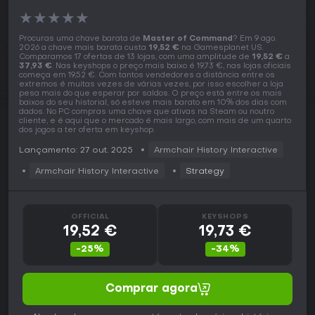
★
★
★
★
★
Procuras uma chave barata de
Master of Command
? Em 9 ago.
2026 a chave mais barata custa
19,52 €
na Gamesplanet US.
Comparamos 17 ofertas de 13 lojas, com uma amplitude de
19,52 €
a
37,93 €
. Nas keyshops o preço mais baixo é 19,73 €, nas lojas oficiais
começa em 19,52 €. Com tantos vendedores a distância entre os
extremos é muitas vezes de várias vezes, por isso escolher a loja
pesa mais do que esperar por saldos. O preço está entre os mais
baixos do seu historial, só esteve mais barato em 10% dos dias com
dados. No PC compras uma chave que ativas na Steam ou noutro
cliente, e é aqui que o mercado é mais largo, com mais de um quarto
dos jogos a ter oferta em keyshop.
Lançamento: 27 out. 2025
Armchair History Interactive
Armchair History Interactive
Strategy
OFFICIAL
KEYSHOPS
19,52 €
19,73 €
-25%
-34%
Comprar agora