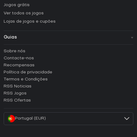
Jogos grátis
Ver todos os jogos
Lojas de jogos e cupões
Guias
FAQ
Sobre nós
Guias e tutoriais
Contacte-nos
Como ativar uma CD Key Steam?
Recompensas
Como ativar uma CD Key Epic Games?
Política de privacidade
Termos e Condições
Como ativar uma CD Key GOG?
RSS Noticias
Como ativar uma CD Key Ubisoft Connect?
RSS Jogos
Como ativar uma CD Key EA App?
RSS Ofertas
Como ativar uma CD Key Battle.net?
Portugal (EUR)