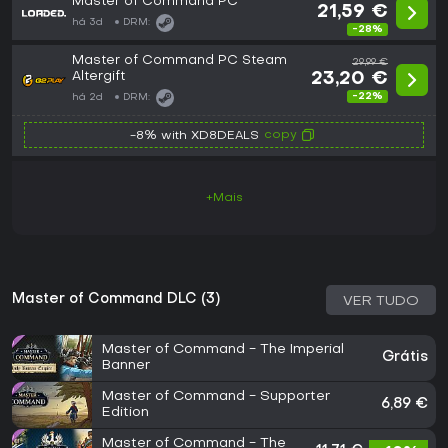
Master of Command PC
21,59 €
há 3d
DRM:
-28%
Master of Command PC Steam
29,99 €
Altergift
23,20 €
-22%
há 2d
DRM:
copy
-8% with XD8DEALS
+Mais
Master of Command DLC (3)
VER TUDO
Master of Command - The Imperial
Grátis
Banner
Master of Command - Supporter
6,89 €
Edition
Master of Command - The