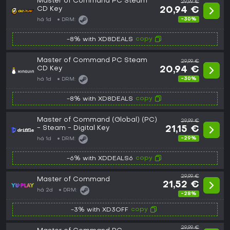
Master of Command PC Steam
29,99 €
CD Key
20,94 €
-30%
há 1d
DRM:
copy
-8% with XD8DEALS
Master of Command PC Steam
29,99 €
CD Key
20,94 €
-30%
há 1d
DRM:
copy
-8% with XD8DEALS
Master of Command (Global) (PC)
29,99 €
- Steam - Digital Key
21,15 €
-29%
há 1d
DRM:
copy
-6% with XDDEALS6
29,99 €
Master of Command
21,52 €
há 2d
DRM:
-28%
copy
-3% with XD3OFF
29,99 €