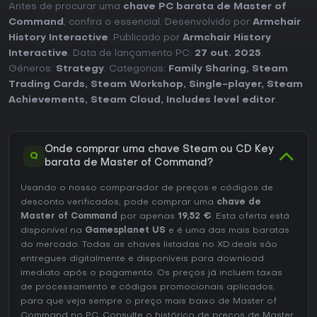
Antes de procurar uma
chave PC barata de Master of
Command
, confira o essencial. Desenvolvido por
Armchair
History Interactive
. Publicado por
Armchair History
Interactive
. Data de lançamento PC:
27 out. 2025
.
Géneros:
Strategy
. Categorias:
Family Sharing
,
Steam
Trading Cards
,
Steam Workshop
,
Single-player
,
Steam
Achievements
,
Steam Cloud
,
Includes level editor
.
Onde comprar uma chave Steam ou CD Key
Q
barata de Master of Command?
Usando o nosso comparador de preços e códigos de
desconto verificados, pode comprar uma
chave de
Master of Command
por apenas
19,52 €
. Esta oferta está
disponível na
Gamesplanet US
e é uma das mais baratas
do mercado. Todas as chaves listadas no XD.deals são
entregues digitalmente e disponíveis para download
imediato após o pagamento. Os preços já incluem taxas
de processamento e códigos promocionais aplicados,
para que veja sempre o preço mais baixo de Master of
Command no
PC
. Consulte o
histórico de preços de Master