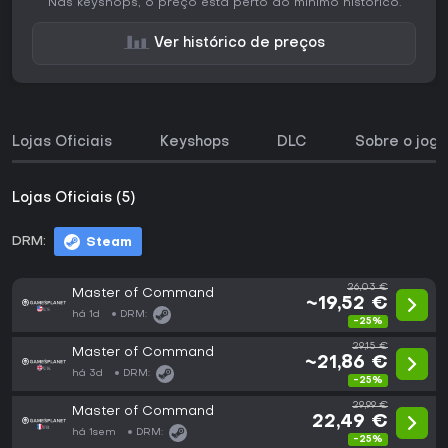
Nas keyshops, o preço está perto do mínimo histórico.
Ver histórico de preços
Lojas Oficiais
Keyshops
DLC
Sobre o jogo
Lojas Oficiais (5)
DRM:
Steam
26,03 €
Master of Command
~19,52 €
há 1d
DRM:
-25%
29,15 €
Master of Command
~21,86 €
há 3d
DRM:
-25%
29,99 €
Master of Command
22,49 €
há 1sem
DRM:
-25%