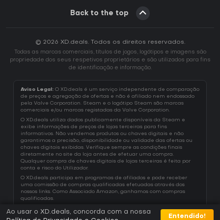
Back to the top
© 2026 XD.deals. Todos os direitos reservados.
Todas as marcas comerciais, títulos de jogos, logótipos e imagens são
propriedade dos seus respetivos proprietários e são utilizados para fins
de identificação e informação.
Aviso Legal:
O XD.deals é um serviço independente de comparação
de preços e agregação de ofertas e não é afiliado nem endossado
pela Valve Corporation. Steam e o logótipo Steam são marcas
comerciais e/ou marcas registadas da Valve Corporation.
O XD.deals utiliza dados publicamente disponíveis da Steam e
exibe informações de preços de lojas terceiras para fins
informativos. Não vendemos produtos ou chaves digitais e não
garantimos a precisão, disponibilidade ou validade das ofertas ou
chaves digitais exibidas. Verifique sempre as condições finais
diretamente no site da loja antes de efetuar uma compra.
Qualquer compra de chaves digitais de lojas terceiras é feita por
conta e risco do Utilizador.
O XD.deals participa em programas de afiliados e pode receber
uma comissão de compras qualificadas efetuadas através dos
nossos links. Como Associado Amazon, ganhamos com compras
qualificadas.
Ao usar o XD.deals, concorda com a nossa
Entendido!