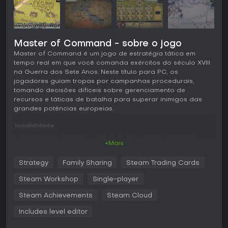
Master of Command - sobre o jogo
Master of Command é um jogo de estratégia tática em
tempo real em que você comanda exércitos do século XVIII
na Guerra dos Sete Anos. Neste título para PC, os
jogadores guiam tropas por campanhas procedurais,
tomando decisões difíceis sobre gerenciamento de
recursos e táticas de batalha para superar inimigos das
grandes potências europeias.
Jogabilidade
No cerne de Master of Command está uma mistura de
+Mais
elementos de estratégia em tempo real, onde cada decisão
afeta a sobrevivência do seu exército. Você explora um
Strategy
Family Sharing
Steam Trading Cards
mapa procedural envolto em névoa de guerra,
gerenciando suprimentos para evitar a fome enquanto
Steam Workshop
Single-player
fareja posições inimigas. As batalhas se desenrolam em
tempo real, com fatores como moral, estamina, terreno e
Steam Achievements
Steam Cloud
formações de unidades determinando a vitória. As tropas
Includes level editor
podem ceder sob pressão se flanqueadas ou exaustas,
mas um rali ou carga oportunos podem virar o jogo.