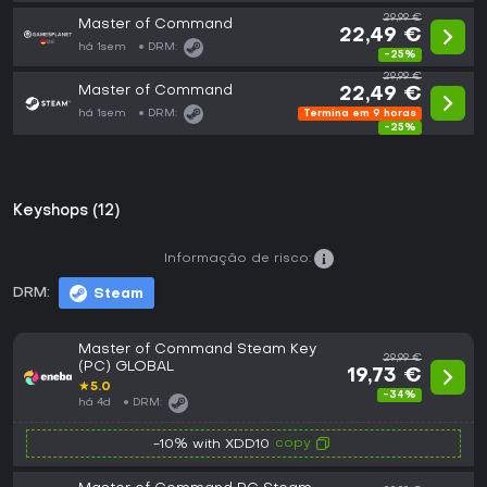
29,99 €
Master of Command
22,49 €
há 1sem
DRM:
-25%
29,99 €
Master of Command
22,49 €
há 1sem
DRM:
Termina em 9 horas
-25%
Keyshops (12)
Informação de risco:
DRM:
Steam
Master of Command Steam Key
29,99 €
(PC) GLOBAL
19,73 €
★
5.0
-34%
há 4d
DRM:
copy
-10% with XDD10