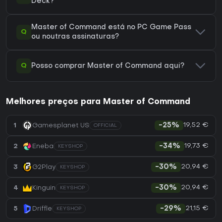
Deck?
Master of Command está no PC Game Pass
Q
ou noutras assinaturas?
Q
Posso comprar Master of Command aqui?
Melhores preços para Master of Command
19,52 €
1
Gamesplanet US
-25%
OFFICIAL
19,73 €
2
Eneba
-34%
KEYSHOP
20,94 €
3
G2Play
-30%
KEYSHOP
20,94 €
4
Kinguin
-30%
KEYSHOP
21,15 €
5
Driffle
-29%
KEYSHOP