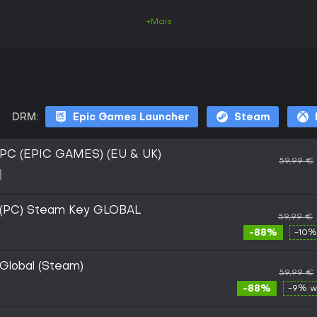
+Mais
DRM:
Epic Games Launcher
Steam
s PC (EPIC GAMES) (EU & UK)
59,99 €
s (PC) Steam Key GLOBAL
59,99 €
-88%
-10%
 Global (Steam)
59,99 €
-88%
-9% w