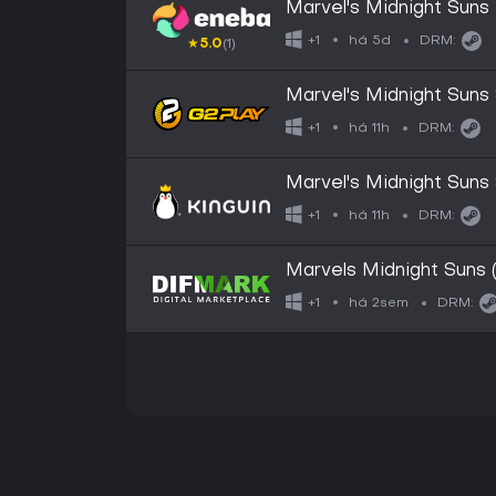
Marvel's Midnight Suns 
GLOBAL
há 5d
+1
DRM:
★
5.0
(1)
Marvel's Midnight Sun
há 11h
+1
DRM:
Marvel's Midnight Sun
há 11h
+1
DRM:
Marvels Midnight Suns 
há 2sem
+1
DRM: