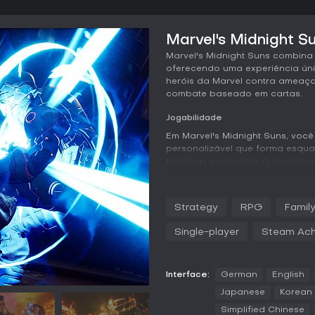
Marvel's Midnight Su
Marvel's Midnight Suns combina 
oferecendo uma experiência ú
heróis da Marvel contra ameaça
combate baseado em cartas.
Jogabilidade
Em Marvel's Midnight Suns, você
personalizável que forma esqu
batalhas por turnos. O mecânica
com cada herói possuindo um b
ações como ataques, movimentos
compra cartas, gerencia recur
Strategy
RPG
Family
no campo de batalha para expl
Single-player
Steam Ach
Fora do combate, o jogo foca 
relacionamentos entre persona
sede mística, você interage com
Wolverine para criar amizades,
Interface:
German
English
segredos. A personalização abr
Japanese
Korean
diálogo e árvores de habilidad
Simplified Chinese
aprimorados com cartas novas 