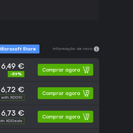
Informação de risco:
Microsoft Store
6,49 €
Comprar agora
-89%
6,72 €
Comprar agora
 with XDD10
6,73 €
Comprar agora
ith XDDeals