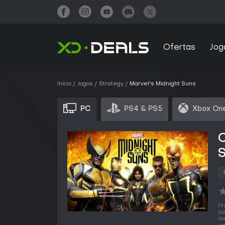
Ofertas
Jog
Início
Jogos
Strategy
Marvel's Midnight Suns
PC
PS4 & PS5
Xbox One
C
Pr
ba
d