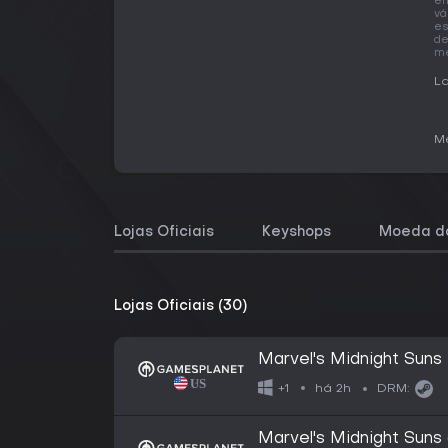
em
vá
es
de
me
La
Me
Lojas Oficiais
Keyshops
Moeda do
Lojas Oficiais (30)
Marvel's Midnight Suns
há 2h
+1
DRM:
Marvel's Midnight Suns 