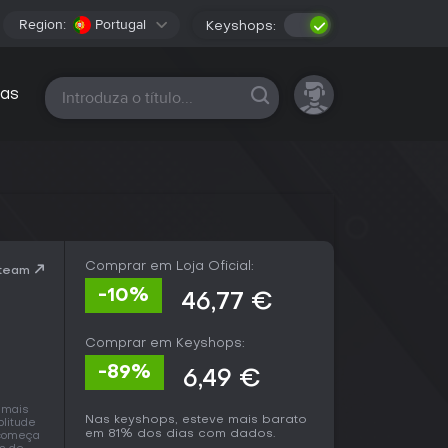
Region:
Portugal
Keyshops:
Todas as plataformas
as
Comprar em Loja Oficial:
Steam
-10%
46,77 €
Comprar em Keyshops:
-89%
6,49 €
 mais
Nas keyshops, esteve mais barato
litude
em 81% dos dias com dados.
s começa