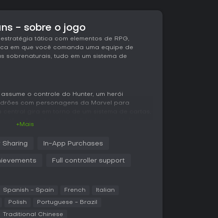
ns - sobre o jogo
estratégia tática com elementos de RPG,
nica em que você comanda uma equipe de
s sobrenaturais, tudo em um sistema de
 assume o controle do Hunter, um herói
adrões com personagens da Marvel para
 central gira em torno de um sistema de cartas,
aralho de cartas de habilidades que definem
+Mais
 e poderes especiais. A cada turno, você
sos chamados heroism e posiciona sua equipe
 Sharing
In-App Purchases
orar perigos ambientais ou montar combos.
ievements
Full controller support
na progressão de RPG por meio de
gens e gerenciamento da base. Na Abbey, sua
 heróis como Iron Man, Captain America e
 desbloquear novas habilidades e desvendar
Spanish - Spain
French
Italian
ange a aparência do Hunter, escolhas de
Polish
Portuguese - Brazil
es, enquanto os baralhos dos heróis podem ser
Traditional Chinese
obtidas em missões ou pesquisas.