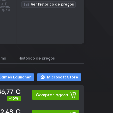
s de
ogo já
Ver histórico de preços
 próxima
i que o
tema
Histórico de preços
 Games Launcher
Microsoft Store
46,77 €
Comprar agora
-10%
2,48 €