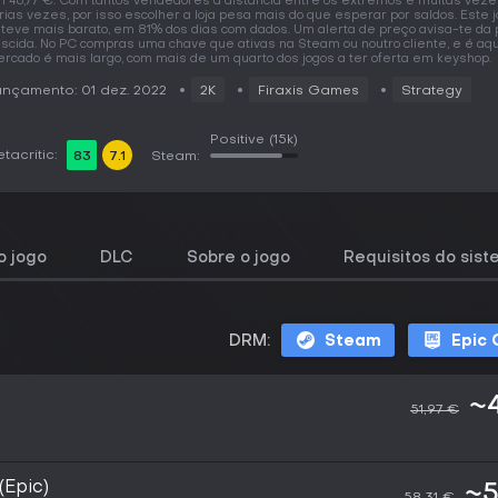
 46,77 €. Com tantos vendedores a distância entre os extremos é muitas veze
rias vezes, por isso escolher a loja pesa mais do que esperar por saldos. Este j
teve mais barato, em 81% dos dias com dados. Um alerta de preço avisa-te da
scida. No PC compras uma chave que ativas na Steam ou noutro cliente, e é aqu
rcado é mais largo, com mais de um quarto dos jogos a ter oferta em keyshop.
nçamento: 01 dez. 2022
2K
Firaxis Games
Strategy
Positive
(15k)
tacritic:
83
7.1
Steam:
 jogo
DLC
Sobre o jogo
Requisitos do sis
DRM:
Steam
Epic
~
51,97 €
(Epic)
~5
58,31 €