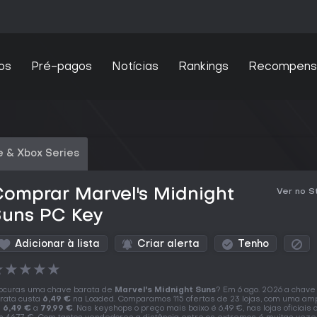
os
Pré-pagos
Notícias
Rankings
Recompens
 & Xbox Series
omprar Marvel's Midnight
Ver no 
Suns PC Key
Adicionar à lista
Criar alerta
Tenho
★
★
★
★
★
ocuras uma chave barata de
Marvel's Midnight Suns
? Em 6 ago. 2026 a chave
rata custa
6,49 €
na Loaded. Comparamos 115 ofertas de 23 lojas, com uma amp
e
6,49 €
a
79,99 €
. Nas keyshops o preço mais baixo é 6,49 €, nas lojas oficiai