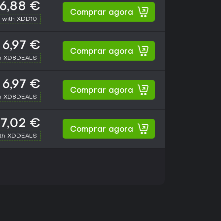
6,88 €
Comprar agora
 with XDD10
6,97 €
Comprar agora
h XD8DEALS
6,97 €
Comprar agora
h XD8DEALS
7,02 €
Comprar agora
ith XDDEALS