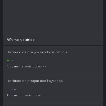
imediata em multiplayer. Primeiras impressões apontam alto
potencial de replayability via esquadrões em evolução e
escolhas ideológicas.
Mínimo histórico
Histórico de preços das lojas oficiais
-
-
-
Atualmente mais baixo:
-
-
Histórico de preços dos keyshops
-
-
-
Atualmente mais baixo:
-
-