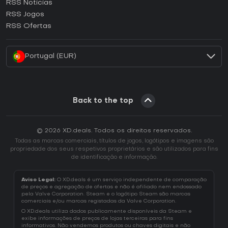
RSS Noticias
Como ativar uma CD Key Ubisoft Connect?
RSS Jogos
Como ativar uma CD Key EA App?
RSS Ofertas
Como ativar uma CD Key Battle.net?
Portugal (EUR)
Back to the top
© 2026 XD.deals. Todos os direitos reservados.
Todas as marcas comerciais, títulos de jogos, logótipos e imagens são
propriedade dos seus respetivos proprietários e são utilizados para fins
de identificação e informação.
Aviso Legal:
O XD.deals é um serviço independente de comparação
de preços e agregação de ofertas e não é afiliado nem endossado
pela Valve Corporation. Steam e o logótipo Steam são marcas
comerciais e/ou marcas registadas da Valve Corporation.
O XD.deals utiliza dados publicamente disponíveis da Steam e
exibe informações de preços de lojas terceiras para fins
informativos. Não vendemos produtos ou chaves digitais e não