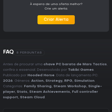
À espera de uma oferta melhor?
Crie um alerta.
Criar Alerta
FAQ
8 PERGUNTAS
Antes de procurar uma
chave PC barata de Mars Tactics
,
confira o essencial. Desenvolvido por
Takibi Games
.
Publicado por
Hooded Horse
. Data de lançamento PC:
2026
. Géneros:
Action
,
Strategy
,
RPG
,
Simulation
.
Categorias:
Family Sharing
,
Steam Workshop
,
Single-
player
,
Stats
,
Steam Achievements
,
Full controller
support
,
Steam Cloud
.