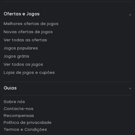
Ofertas e Jogos
Melhores ofertas de jogos
Novas ofertas de jogos
Ver todas as ofertas
Jogos populares
Jogos grátis
Ver todos os jogos
Lojas de jogos e cupões
Guias
FAQ
Sobre nós
Guias e tutoriais
Contacte-nos
Como ativar uma CD Key Steam?
Recompensas
Como ativar uma CD Key Epic Games?
Política de privacidade
Termos e Condições
Como ativar uma CD Key GOG?