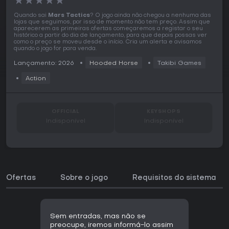
★
★
★
★
★
Quando sai
Mars Tactics
? O jogo ainda não chegou a nenhuma das
lojas que seguimos, por isso de momento não tem preço. Assim que
aparecerem as primeiras ofertas começaremos a registar o seu
histórico a partir do dia de lançamento, para que depois possas ver
como o preço se moveu desde o início. Cria um alerta e avisamos
quando o jogo for para venda.
Lançamento: 2026
Hooded Horse
Takibi Games
Action
OFFICIAL
KEYSHOPS
Indisponível
Indisponível
Ofertas
Sobre o jogo
Requisitos do sistema
Sem entradas, mas não se
preocupe, iremos informá-lo assim