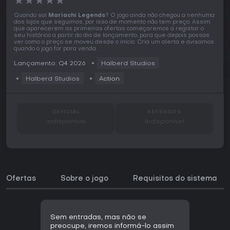
★
★
★
★
★
Quando sai
Mariachi Legends
? O jogo ainda não chegou a nenhuma
das lojas que seguimos, por isso de momento não tem preço. Assim
que aparecerem as primeiras ofertas começaremos a registar o
seu histórico a partir do dia de lançamento, para que depois possas
ver como o preço se moveu desde o início. Cria um alerta e avisamos
quando o jogo for para venda.
Lançamento: Q4 2026
Halberd Studios
Halberd Studios
Action
OFFICIAL
KEYSHOPS
Indisponível
Indisponível
Ofertas
Sobre o jogo
Requisitos do sistema
Sem entradas, mas não se
preocupe, iremos informá-lo assim