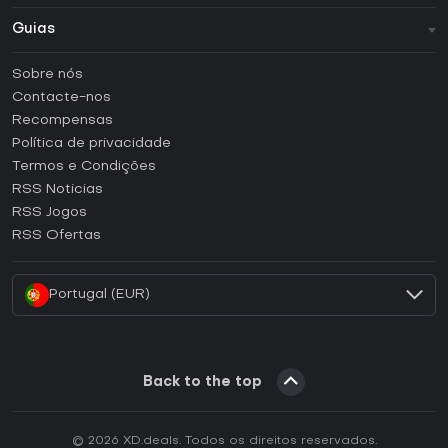
Guias
FAQ
Sobre nós
Guias e tutoriais
Contacte-nos
Como ativar uma CD Key Steam?
Recompensas
Como ativar uma CD Key Epic Games?
Política de privacidade
Termos e Condições
Como ativar uma CD Key GOG?
RSS Noticias
Como ativar uma CD Key Ubisoft Connect?
RSS Jogos
Como ativar uma CD Key EA App?
RSS Ofertas
Como ativar uma CD Key Battle.net?
Portugal (EUR)
Back to the top
© 2026 XD.deals. Todos os direitos reservados.