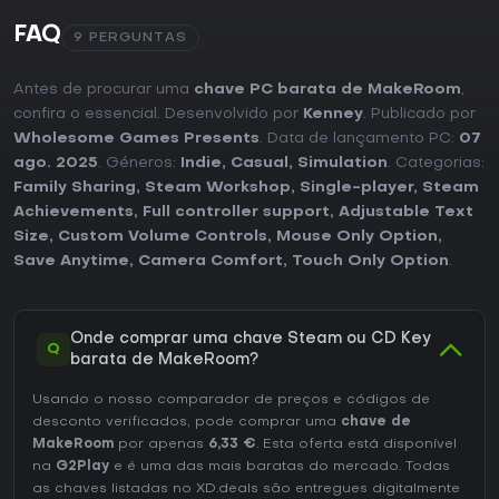
FAQ
9 PERGUNTAS
Antes de procurar uma
chave PC barata de MakeRoom
,
confira o essencial. Desenvolvido por
Kenney
. Publicado por
Wholesome Games Presents
. Data de lançamento PC:
07
ago. 2025
. Géneros:
Indie
,
Casual
,
Simulation
. Categorias:
Family Sharing
,
Steam Workshop
,
Single-player
,
Steam
Achievements
,
Full controller support
,
Adjustable Text
Size
,
Custom Volume Controls
,
Mouse Only Option
,
Save Anytime
,
Camera Comfort
,
Touch Only Option
.
Onde comprar uma chave Steam ou CD Key
Q
barata de MakeRoom?
Usando o nosso comparador de preços e códigos de
desconto verificados, pode comprar uma
chave de
MakeRoom
por apenas
6,33 €
. Esta oferta está disponível
na
G2Play
e é uma das mais baratas do mercado. Todas
as chaves listadas no XD.deals são entregues digitalmente