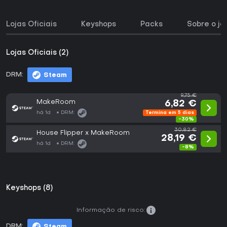
Lojas Oficiais
Keyshops
Packs
Sobre o jo
Lojas Oficiais (2)
DRM:
Steam
9,75 €
MakeRoom
6,82 €
há 1d
DRM:
Termina em 5 dias
-30%
30,82 €
House Flipper x MakeRoom
28,19 €
há 1d
DRM:
-8%
Keyshops (8)
Informação de risco:
DRM:
Steam