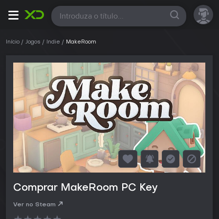
Todas
Início
Jogos
Indie
MakeRoom
Comprar MakeRoom PC Key
Ver no Steam