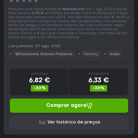
★
★
★
★
★
Procuras uma chave barata de
MakeRoom
? Em 7 ago. 2026 a oferta
mais baixa é
6,33 €
na G2Play, escolhida entre 10 ofertas em 7 lojas.
Nas keyshops começa em 6,33 €, nas lojas oficiais em 6,82 €. No PC a
keyshop ganha no preço na maioria das comparações, mas compras
então um código a um vendedor externo, por isso confirma a região
de ativação. No PC compras uma chave que ativas na Steam ou
noutro cliente, e é aqui que o mercado é mais largo, com mais de um
quarto dos jogos a ter oferta em keyshop.
Lançamento: 07 ago. 2025
Wholesome Games Presents
Kenney
Indie
OFFICIAL
KEYSHOPS
6,82 €
6,33 €
-30%
-35%
Comprar agora
Ver histórico de preços