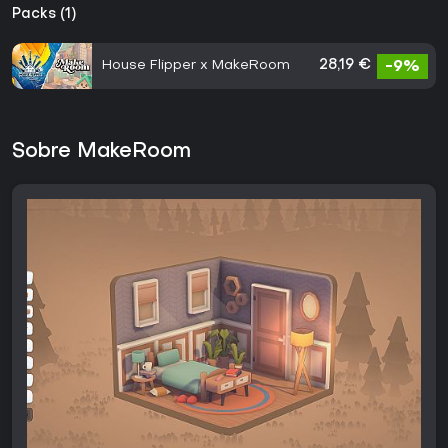
Packs (1)
House Flipper x MakeRoom
28,19 €
-9%
Sobre MakeRoom