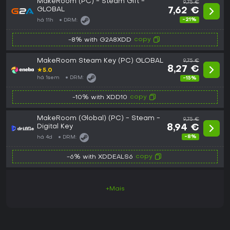
MakeRoom (PC) - Steam Gift -
9,75 €
GLOBAL
7,62 €
-21%
há 11h
DRM:
copy
-8% with G2A8XDD
MakeRoom Steam Key (PC) GLOBAL
9,75 €
8,27 €
★
5.0
há 1sem
DRM:
-15%
copy
-10% with XDD10
MakeRoom (Global) (PC) - Steam -
9,75 €
Digital Key
8,94 €
-8%
há 4d
DRM:
copy
-6% with XDDEALS6
+Mais