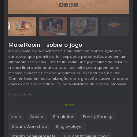
MakeRoom - sobre o jogo
MakeRoom é um charmoso simulador de construção em
sandbox que permite criar espaços personalizados em um
ambiente relaxado. Este título indie une jogabilidade casual
a uma liberdade criativa total, perfeito para quem curte
montar dioramas aconchegantes ou excêntricos no PC.
Com ênfase em customização e progressão suave, oferece
uma experiência tranquila, bem distante de ações intensas.
Jogabilidade
Em MakeRoom, o ciclo principal envolve escolher objetos
+Mais
de um vasto catálogo e arrumá-los em cenários
selecionados. Você começa optando por um ambiente
Indie
Casual
Simulation
Family Sharing
como quarto, camper, barco ou jardim, e usa ferramentas
intuitivas para posicionar, mover, rotacionar, redimensionar
Steam Workshop
Single-player
e recolorir itens. O jogo traz mais de 1.100 objetos prontos,
de móveis a elementos decorativos, além de permitir criar
Steam Achievements
Full controller support