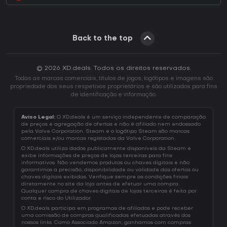
Back to the top
© 2026 XD.deals. Todos os direitos reservados.
Todas as marcas comerciais, títulos de jogos, logótipos e imagens são
propriedade dos seus respetivos proprietários e são utilizados para fins
de identificação e informação.
Aviso Legal:
O XD.deals é um serviço independente de comparação
de preços e agregação de ofertas e não é afiliado nem endossado
pela Valve Corporation. Steam e o logótipo Steam são marcas
comerciais e/ou marcas registadas da Valve Corporation.
O XD.deals utiliza dados publicamente disponíveis da Steam e
exibe informações de preços de lojas terceiras para fins
informativos. Não vendemos produtos ou chaves digitais e não
garantimos a precisão, disponibilidade ou validade das ofertas ou
chaves digitais exibidas. Verifique sempre as condições finais
diretamente no site da loja antes de efetuar uma compra.
Qualquer compra de chaves digitais de lojas terceiras é feita por
conta e risco do Utilizador.
O XD.deals participa em programas de afiliados e pode receber
uma comissão de compras qualificadas efetuadas através dos
nossos links. Como Associado Amazon, ganhamos com compras