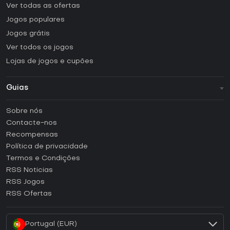
Ver todas as ofertas
Jogos populares
Jogos grátis
Ver todos os jogos
Lojas de jogos e cupões
Guias
FAQ
Sobre nós
Guias e tutoriais
Contacte-nos
Como ativar uma CD Key Steam?
Recompensas
Como ativar uma CD Key Epic Games?
Política de privacidade
Termos e Condições
Como ativar uma CD Key GOG?
RSS Noticias
Como ativar uma CD Key Ubisoft Connect?
RSS Jogos
Como ativar uma CD Key EA App?
RSS Ofertas
Como ativar uma CD Key Battle.net?
Portugal (EUR)