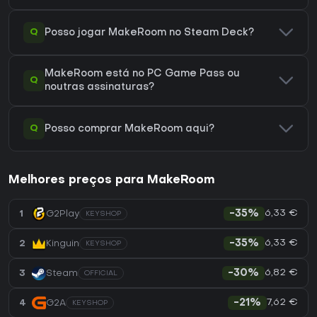
Q
Posso jogar MakeRoom no Steam Deck?
MakeRoom está no PC Game Pass ou
Q
noutras assinaturas?
Q
Posso comprar MakeRoom aqui?
Melhores preços para MakeRoom
6,33 €
1
G2Play
-35%
KEYSHOP
6,33 €
2
Kinguin
-35%
KEYSHOP
6,82 €
3
Steam
-30%
OFFICIAL
7,62 €
4
G2A
-21%
KEYSHOP