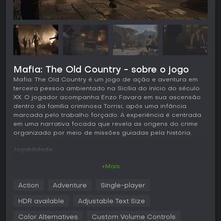
Mafia: The Old Country - sobre o jogo
Mafia: The Old Country é um jogo de ação e aventura em
terceira pessoa ambientado na Sicília do início do século
XX. O jogador acompanha Enzo Favara em sua ascensão
dentro da família criminosa Torrisi, após uma infância
marcada pelo trabalho forçado. A experiência é centrada
em uma narrativa focada que revela as origens do crime
organizado por meio de missões guiadas pela história.
Jogabilidade
O ciclo principal combina movimentação em terceira
+Mais
pessoa por ambientes sicilianos detalhados com combates
que alternam entre ataques corpo a corpo com lâminas e
Action
Adventure
Single-player
uso de armas de fogo, como espingardas de cano
serrado. As seções de furtividade exigem posicionamento
HDR available
Adjustable Text Size
preciso para evitar detecção durante infiltrações, enquanto
as sequências de veículos envolvem a condução de carros
Color Alternatives
Custom Volume Controls