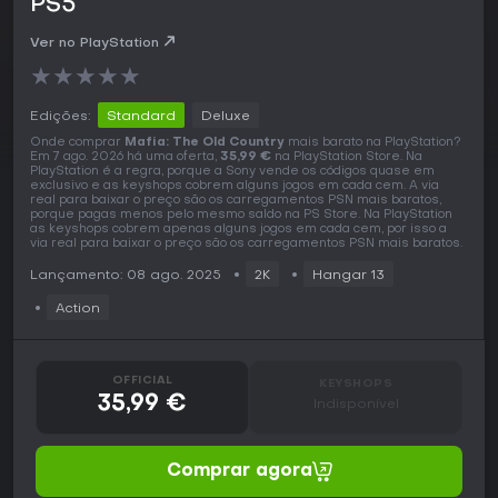
PS5
Ver no PlayStation
★
★
★
★
★
Edições:
Standard
Deluxe
Onde comprar
Mafia: The Old Country
mais barato na PlayStation?
Em 7 ago. 2026 há uma oferta,
35,99 €
na PlayStation Store. Na
PlayStation é a regra, porque a Sony vende os códigos quase em
exclusivo e as keyshops cobrem alguns jogos em cada cem. A via
real para baixar o preço são os carregamentos PSN mais baratos,
porque pagas menos pelo mesmo saldo na PS Store. Na PlayStation
as keyshops cobrem apenas alguns jogos em cada cem, por isso a
via real para baixar o preço são os carregamentos PSN mais baratos.
Lançamento: 08 ago. 2025
2K
Hangar 13
Action
OFFICIAL
KEYSHOPS
35,99 €
Indisponível
Comprar agora