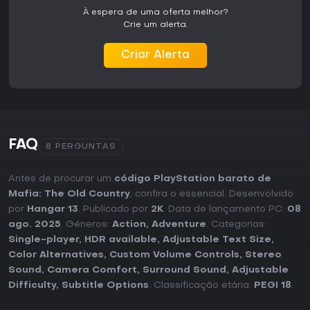
À espera de uma oferta melhor?
Crie um alerta.
Criar Alerta
FAQ
8 PERGUNTAS
Antes de procurar um
código PlayStation barato de
Mafia: The Old Country
, confira o essencial. Desenvolvido
por
Hangar 13
. Publicado por
2K
. Data de lançamento PC:
08
ago. 2025
. Géneros:
Action
,
Adventure
. Categorias:
Single-player
,
HDR available
,
Adjustable Text Size
,
Color Alternatives
,
Custom Volume Controls
,
Stereo
Sound
,
Camera Comfort
,
Surround Sound
,
Adjustable
Difficulty
,
Subtitle Options
. Classificação etária:
PEGI 18
.