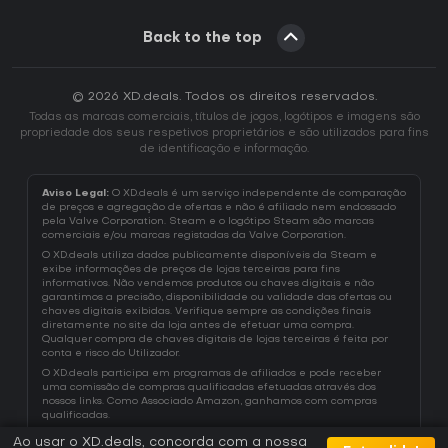
Back to the top
© 2026 XD.deals. Todos os direitos reservados.
Todas as marcas comerciais, títulos de jogos, logótipos e imagens são
propriedade dos seus respetivos proprietários e são utilizados para fins
de identificação e informação.
Aviso Legal:
O XD.deals é um serviço independente de comparação
de preços e agregação de ofertas e não é afiliado nem endossado
pela Valve Corporation. Steam e o logótipo Steam são marcas
comerciais e/ou marcas registadas da Valve Corporation.
O XD.deals utiliza dados publicamente disponíveis da Steam e
exibe informações de preços de lojas terceiras para fins
informativos. Não vendemos produtos ou chaves digitais e não
garantimos a precisão, disponibilidade ou validade das ofertas ou
chaves digitais exibidas. Verifique sempre as condições finais
diretamente no site da loja antes de efetuar uma compra.
Qualquer compra de chaves digitais de lojas terceiras é feita por
conta e risco do Utilizador.
O XD.deals participa em programas de afiliados e pode receber
uma comissão de compras qualificadas efetuadas através dos
nossos links. Como Associado Amazon, ganhamos com compras
qualificadas.
Ao usar o XD.deals, concorda com a nossa