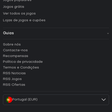
Jogos populares
Jogos grátis
Ver todos os jogos
Lojas de jogos e cupões
Guias
FAQ
Sobre nós
Guias e tutoriais
Contacte-nos
Como ativar uma CD Key Steam?
Recompensas
Como ativar uma CD Key Epic Games?
Política de privacidade
Termos e Condições
Como ativar uma CD Key GOG?
RSS Noticias
Como ativar uma CD Key Ubisoft Connect?
RSS Jogos
Como ativar uma CD Key EA App?
RSS Ofertas
Como ativar uma CD Key Battle.net?
Portugal (EUR)