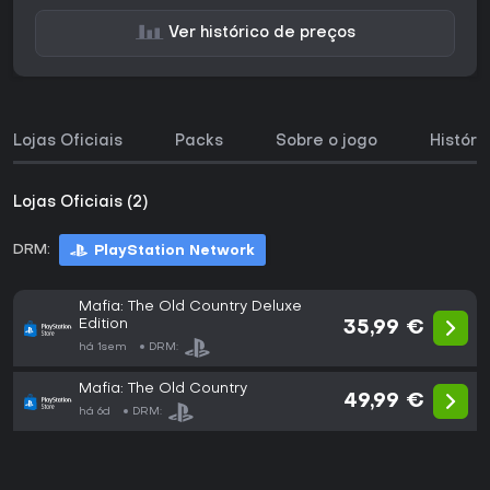
Ver histórico de preços
Lojas Oficiais
Packs
Sobre o jogo
Históri
Lojas Oficiais (2)
DRM:
PlayStation Network
Mafia: The Old Country Deluxe
Edition
35,99 €
há 1sem
DRM:
Mafia: The Old Country
49,99 €
há 6d
DRM: