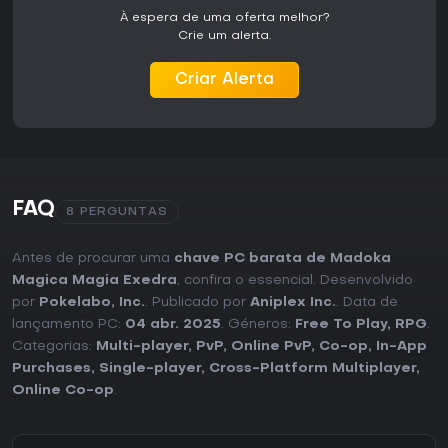
À espera de uma oferta melhor?
Crie um alerta.
Criar Alerta
FAQ
8 PERGUNTAS
Antes de procurar uma
chave PC barata de Madoka
Magica Magia Exedra
, confira o essencial. Desenvolvido
por
Pokelabo, Inc.
. Publicado por
Aniplex Inc.
. Data de
lançamento PC:
04 abr. 2025
. Géneros:
Free To Play
,
RPG
.
Categorias:
Multi-player
,
PvP
,
Online PvP
,
Co-op
,
In-App
Purchases
,
Single-player
,
Cross-Platform Multiplayer
,
Online Co-op
.