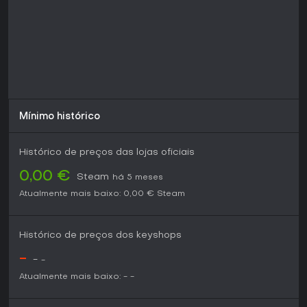
No geral, é recomendado para fãs que querem revisitar o
mundo das Magical Girls de forma interativa.
Mínimo histórico
Histórico de preços das lojas oficiais
0,00 €
Steam
há 5 meses
Atualmente mais baixo:
0,00 €
Steam
Histórico de preços dos keyshops
-
-
-
Atualmente mais baixo:
-
-