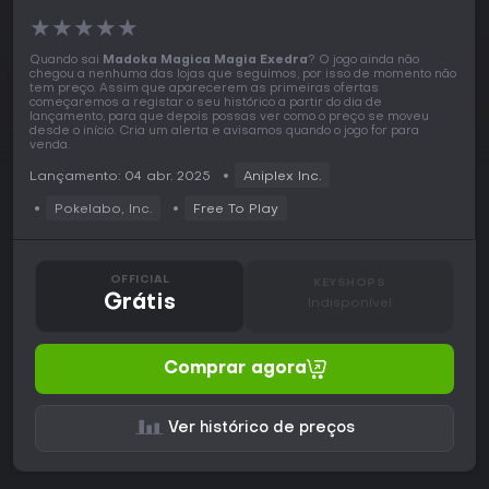
★
★
★
★
★
Quando sai
Madoka Magica Magia Exedra
? O jogo ainda não
chegou a nenhuma das lojas que seguimos, por isso de momento não
tem preço. Assim que aparecerem as primeiras ofertas
começaremos a registar o seu histórico a partir do dia de
lançamento, para que depois possas ver como o preço se moveu
desde o início. Cria um alerta e avisamos quando o jogo for para
venda.
Lançamento: 04 abr. 2025
Aniplex Inc.
Pokelabo, Inc.
Free To Play
OFFICIAL
KEYSHOPS
Grátis
Indisponível
Comprar agora
Ver histórico de preços