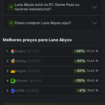
Luna Abyss está no PC Game Pass ou
Q
noutras assinaturas?
Q
Posso comprar Luna Abyss aqui?
Melhores preços para Luna Abyss
15,56 €
1
Eneba
-48%
KEYSHOP
16,45 €
2
G2Play
-45%
KEYSHOP
16,45 €
3
Kinguin
-45%
KEYSHOP
18,40 €
4
Difmark
-38%
KEYSHOP
18,47 €
5
Driffle
-6%
KEYSHOP