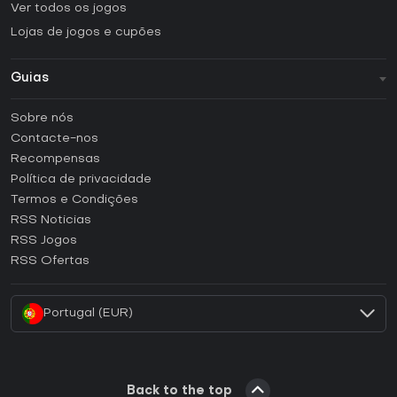
Ver todos os jogos
Lojas de jogos e cupões
Guias
FAQ
Sobre nós
Guias e tutoriais
Contacte-nos
Como ativar uma CD Key Steam?
Recompensas
Como ativar uma CD Key Epic Games?
Política de privacidade
Termos e Condições
Como ativar uma CD Key GOG?
RSS Noticias
Como ativar uma CD Key Ubisoft Connect?
RSS Jogos
Como ativar uma CD Key EA App?
RSS Ofertas
Como ativar uma CD Key Battle.net?
Portugal (EUR)
Back to the top