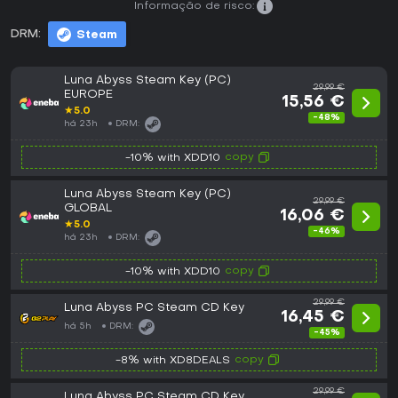
Informação de risco:
DRM:
Steam
Luna Abyss Steam Key (PC)
29,99 €
EUROPE
15,56 €
★
5.0
-48%
há 23h
DRM:
copy
-10% with XDD10
Luna Abyss Steam Key (PC)
29,99 €
GLOBAL
16,06 €
★
5.0
-46%
há 23h
DRM:
copy
-10% with XDD10
29,99 €
Luna Abyss PC Steam CD Key
16,45 €
há 5h
DRM:
-45%
copy
-8% with XD8DEALS
29,99 €
Luna Abyss PC Steam CD Key