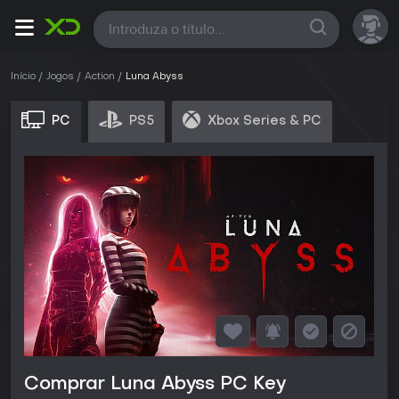
Todas
Início
Jogos
Action
Luna Abyss
PC
PS5
Xbox Series & PC
Comprar Luna Abyss PC Key