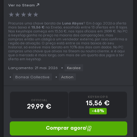
Ver no Steam
★
★
★
★
★
Procuras uma chave barata de
Luna Abyss
? Em 6 ago. 2026 a oferta
mais baixa é
15,56 €
na Eneba, escolhida entre 13 ofertas em 8 lojas.
Nas keyshops começa em 15,56 €, nas lojas oficiais em 29,99 €. No PC
a keyshop ganha no preço na maioria das comparações, mas
compras então um código a um vendedor externo, por isso confirma a
região de ativação. O preço está entre os mais baixos do seu
historial, só esteve mais barato em 10% dos dias com dados. No PC
compras uma chave que ativas na Steam ou noutro cliente, e é aqui
que o mercado é mais largo, com mais de um quarto dos jogos a ter
oferta em keyshop.
Lançamento: 21 mai. 2026
Kwalee
Bonsai Collective
Action
KEYSHOPS
OFFICIAL
15,56 €
29,99 €
-48%
Comprar agora