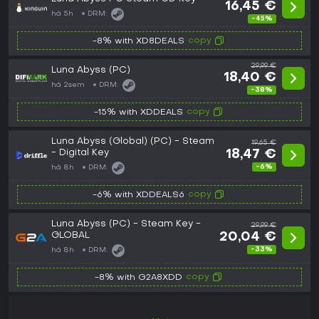
16,45 €
há 5h
DRM:
-45%
copy
-8% with XD8DEALS
29,99 €
Luna Abyss (PC)
18,40 €
há 2sem
DRM:
-38%
copy
-15% with XDDEALS
Luna Abyss (Global) (PC) - Steam
19,65 €
- Digital Key
18,47 €
-6%
há 8h
DRM:
copy
-6% with XDDEALS6
Luna Abyss (PC) - Steam Key -
29,99 €
GLOBAL
20,04 €
-33%
há 8h
DRM:
copy
-8% with G2A8XDD