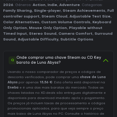
2026
. Géneros:
Action
,
Indie
,
Adventure
. Categorias:
Family Sharing
,
Single-player
,
Steam Achievements
,
Full
controller support
,
Steam Cloud
,
Adjustable Text Size
,
Color Alternatives
,
Custom Volume Controls
,
Keyboard
Only Option
,
Mouse Only Option
,
Playable without
Timed Input
,
Stereo Sound
,
Camera Comfort
,
Surround
Sound
,
Adjustable Difficulty
,
Subtitle Options
.
Onde comprar uma chave Steam ou CD Key
Q
barata de Luna Abyss?
Usando o nosso comparador de preços e códigos de
desconto verificados, pode comprar uma
chave de Luna
Abyss
por apenas
15,56 €
. Esta oferta está disponível na
Eneba
e é uma das mais baratas do mercado. Todas as
chaves listadas no XD.deals são entregues digitalmente e
disponíveis para download imediato após o pagamento.
Os preços já incluem taxas de processamento e códigos
promocionais aplicados, para que veja sempre o preço
mais baixo de Luna Abyss no
PC
. Consulte o
histórico de