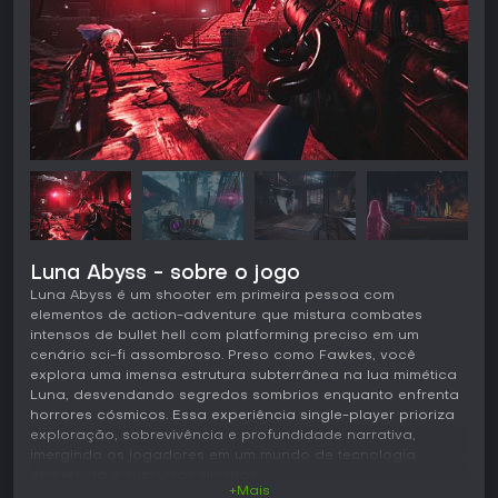
Luna Abyss - sobre o jogo
Luna Abyss é um shooter em primeira pessoa com
elementos de action-adventure que mistura combates
intensos de bullet hell com platforming preciso em um
cenário sci-fi assombroso. Preso como Fawkes, você
explora uma imensa estrutura subterrânea na lua mimética
Luna, desvendando segredos sombrios enquanto enfrenta
horrores cósmicos. Essa experiência single-player prioriza
exploração, sobrevivência e profundidade narrativa,
imergindo os jogadores em um mundo de tecnologia
esquecida e sussurros sinistros.
+Mais