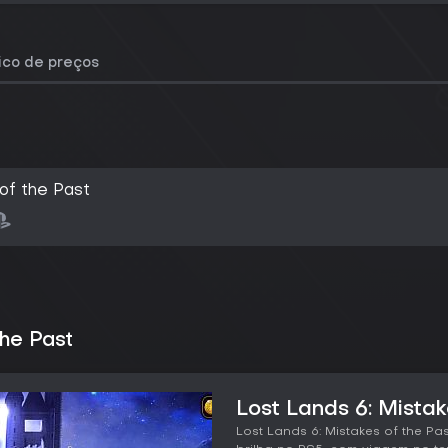
rico de preços
of the Past
the Past
Lost Lands 6: Mistak
Lost Lands 6: Mistakes of the P