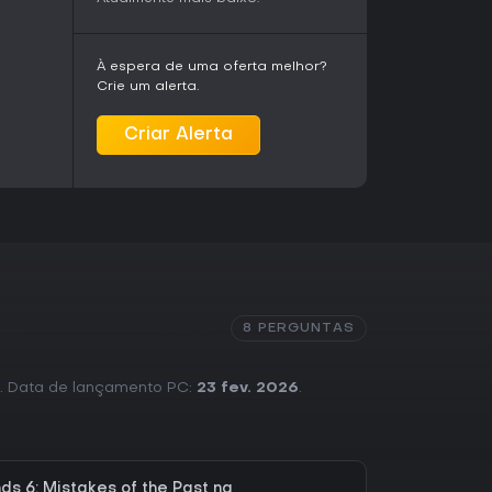
ras in-game opcionais para dicas ou ajudas
À espera de uma oferta melhor?
Crie um alerta.
Criar Alerta
8 PERGUNTAS
al. Data de lançamento PC:
23 fev. 2026
.
ds 6: Mistakes of the Past na