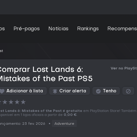
os
Pré-pagos
Notícias
Rankings
Recompens
st
omprar Lost Lands 6:
Ver no PlaySt
istakes of the Past PS5
Adicionar à lista
Criar alerta
Tenho
★
★
★
★
★
st Lands 6: Mistakes of the Past é gratuito
em PlayStation Store! Também
sponível em 1 lojas oficiais a partir de
0,00 €
.
nçamento: 23 fev. 2026
Adventure