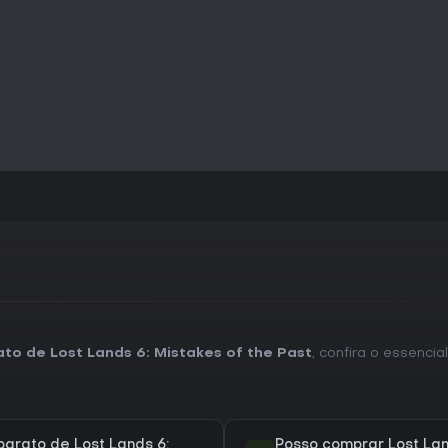
com lançamento recente e comp
no progresso.
to de Lost Lands 6: Mistakes of the Past
, confira o essenci
arato de Lost Lands 6:
Posso comprar Lost Lan