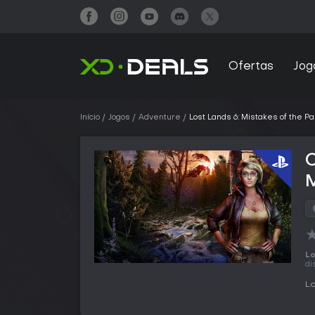
Ofertas
Jog
Início
Jogos
Adventure
Lost Lands 6: Mistakes of the Pa
C
M
Lo
di
La