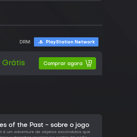
DRM:
PlayStation Network
Grátis
Comprar agora
es of the Past - sobre o jogo
ast é um adventure de objetos escondidos que