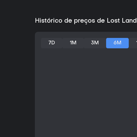
Histórico de preços de Lost Land
7D
1M
3M
6M