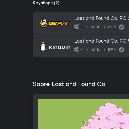
Keyshops (2)
Lost and Found Co. PC 
há 1d
+1
DRM:
Lost and Found Co. PC 
há 1d
+1
DRM:
Sobre Lost and Found Co.