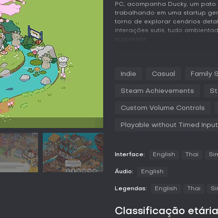
PC, acompanha Ducky, um pato 
trabalhando em uma startup ger
torno de explorar cenários deta
interações sutis, tudo ambient
surpresas.
Jogabilidade
Em Lost and Found Co., o foco 
Indie
Casual
Family 
ambientes vibrantes e cheios de
livros de puzzles ilustrados, ex
Steam Achievements
St
pelos excêntricos moradores da
detalhes, com objetos bem camuf
Custom Volume Controls
Além da busca básica, resolve p
ajudar um dragãozinho a recupe
Playable without Timed Input
prioriza o relaxamento, sem lim
explorar no seu ritmo. A person
escritório com achados, dando 
Interface:
English
Thai
Si
O mundo do jogo ganha vida c
Áudio:
English
voando a NPCs conversando, cr
controles são simples, baseado
Legendas:
English
Thai
Si
e selecionar objetos, ideais p
ênfase seja na caça a objetos 
variedade, como organizar itens
Classificação etári