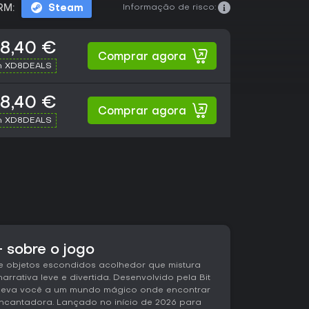
Informação de risco:
RM:
Steam
18,40 €
Comprar agora
h XD8DEALS
18,40 €
Comprar agora
h XD8DEALS
 sobre o jogo
e objetos escondidos acolhedor que mistura
rrativa leve e divertida. Desenvolvido pela Bit
ual leva você a um mundo mágico onde encontrar
encantadora. Lançado no início de 2026 para