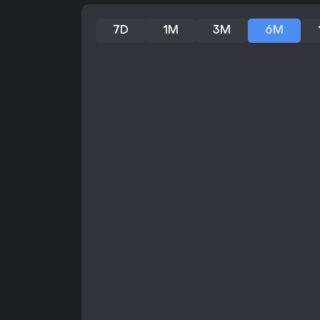
7D
1M
3M
6M