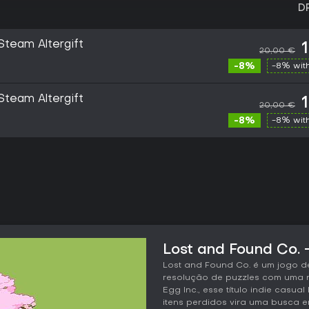
D
Steam Altergift
20,00 €
-8%
-8% wit
Steam Altergift
20,00 €
-8%
-8% wit
Lost and Found Co. -
Lost and Found Co. é um jogo d
resolução de puzzles com uma na
Egg Inc., esse título indie cas
itens perdidos vira uma busca 