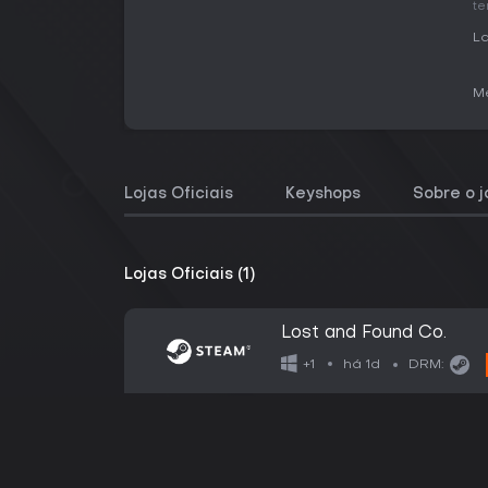
te
L
Me
Lojas Oficiais
Keyshops
Sobre o 
Lojas Oficiais (1)
Lost and Found Co.
há 1d
+1
DRM: