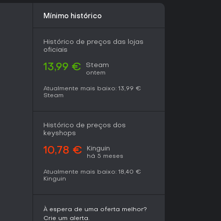
uem curte jogos de puzzle relaxantes com
Mínimo histórico
pção esmagadoramente positiva de 1.165
provação, os jogadores elogiam os ambientes
. Críticas externas dão notas como 10/10 pelo
Histórico de preços das lojas
oficiais
ogabilidade acessível.
Steam
13,99 €
s para descontrair enquanto afia a observação,
ontem
údo na campanha e desafios. Lançado em
tínuo via conquistas e demo para teste, é
Atualmente mais baixo:
13,99 €
e todas as idades em busca de uma fuga leve.
Steam
, a profundidade das fases e a customização o
ra gamers de ação possam achá-lo tranquilo
Histórico de preços dos
keyshops
Kinguin
10,78 €
há 5 meses
Atualmente mais baixo:
18,40 €
Kinguin
À espera de uma oferta melhor?
Crie um alerta.