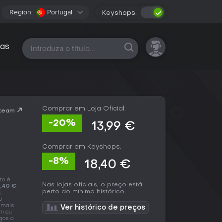
Region:
Portugal
Keyshops:
Todas as plataformas
as
Comprar em Loja Oficial:
Steam
-20%
13,99 €
Comprar em Keyshops:
-8%
18,40 €
to é
Nas lojas oficiais, o preço está
,40 €
,
perto do mínimo histórico.
s
o
e mais
Ver histórico de preços
m ou
gos a