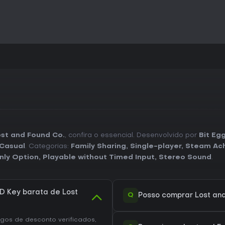
st and Found Co.
, confira o essencial. Desenvolvido por
Bit Egg
Casual
. Categorias:
Family Sharing
,
Single-player
,
Steam Ac
nly Option
,
Playable without Timed Input
,
Stereo Sound
.
 Key barata de Lost
Q
Posso comprar Lost an
os de desconto verificados,