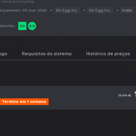
r oferta em keyshop.
ançamento: 05 mar. 2026
Bit Egg Inc.
Bit Egg Inc.
Indie
tacritic:
90
8.8
jogo
Requisitos do sistema
Histórico de preços
17,49 €
Termina em 1 semana