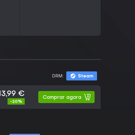
DRM:
Steam
13,99 €
Comprar agora
-20%