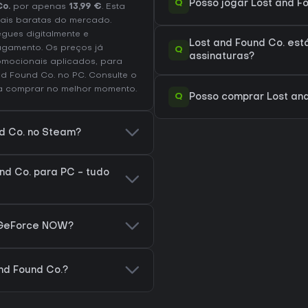
Q
Posso jogar Lost and F
Co.
por apenas
13,99 €
. Esta
ais baratas do mercado.
egues digitalmente e
Lost and Found Co. est
agamento. Os preços já
Q
assinaturas?
omocionais aplicados, para
nd Found Co. no
PC
. Consulte o
 comprar no melhor momento.
Q
Posso comprar Lost and
nd Co. no Steam?
nd Co. para PC - tudo
a GeForce NOW?
nd Found Co.?