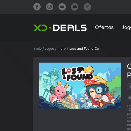
Ofertas
Jog
Início
Jogos
Indie
Lost and Found Co.
O
13
po
ve
hi
ba
no