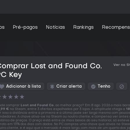
os
Pré-pagos
Notícias
Rankings
Recompens
Comprar Lost and Found Co.
Ver no 
PC Key
Adicionar à lista
Criar alerta
Tenho
★
★
★
★
★
nde comprar
Lost and Found Co.
ao melhor preço? Em 8 ago. 2026 o mais bara
,99 €
na Steam, entre 3 ofertas espalhadas por 3 lojas. A amplitude chega a
18
r isso a distância entre a primeira e a última pode ser larga mesmo com pouco
ndedores. A chave ativa-se na Steam ou noutro cliente, e compensa ver antes 
stórico de preços. O preço está entre os mais baixos do seu historial, só estev
rato em 13% dos dias com dados. No PC compras uma chave que ativas na Stea
utro cliente, e é aqui que o mercado é mais largo, com mais de um quarto dos jo