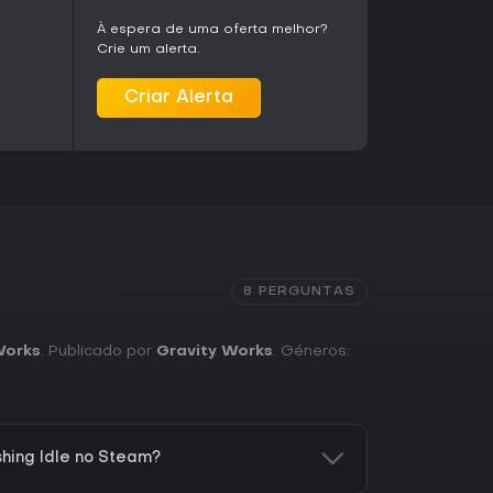
À espera de uma oferta melhor?
Crie um alerta.
Criar Alerta
8 PERGUNTAS
Works
. Publicado por
Gravity Works
. Géneros:
shing Idle no Steam?