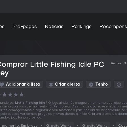
os
Pré-pagos
Notícias
Rankings
Recompens
omprar Little Fishing Idle PC
Ver no 
Key
Adicionar à lista
Criar alerta
Tenho
★
★
★
★
★
ando sai
Little Fishing Idle
? O jogo ainda não chegou a nenhuma das lojas qu
guimos, por isso de momento não tem preço. Assim que aparecerem as prime
ertas começaremos a registar o seu histórico a partir do dia de lançamento, pa
pois possas ver como o preço se moveu desde o início. Cria um alerta e avisa
ando o jogo for para venda.
ançamento: Em breve
Gravity Works
Gravity Works
Casu