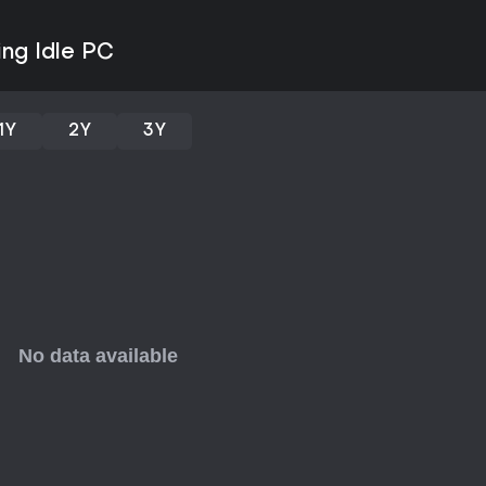
navegando. O foco em progress
tela o torna acessível para ent
ing Idle PC
de temas de pesca ou construçã
satisfatória de relaxar e criar 
1Y
2Y
3Y