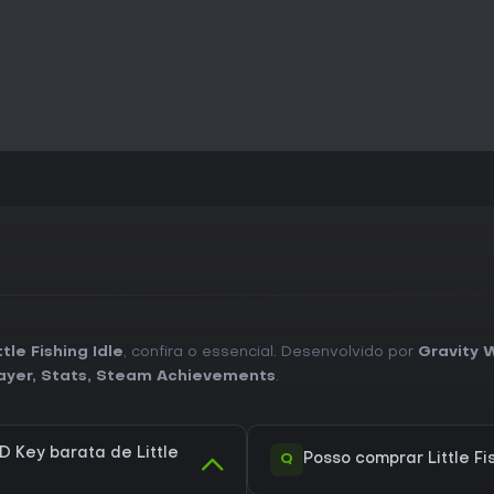
le Fishing Idle
, confira o essencial. Desenvolvido por
Gravity 
ayer
,
Stats
,
Steam Achievements
.
 Key barata de Little
Q
Posso comprar Little Fi