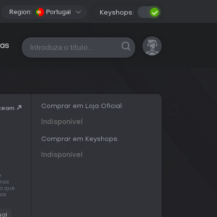
Region:
Portugal
Keyshops:
Todas as plataformas
as
Comprar em Loja Oficial:
Steam
Indisponível
Comprar em Keyshops:
Indisponível
e
iras
ra que
mos
al