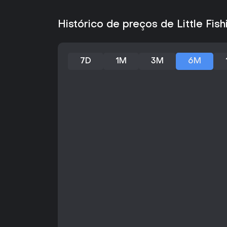
Histórico de preços de Little Fish
7D
1M
3M
6M