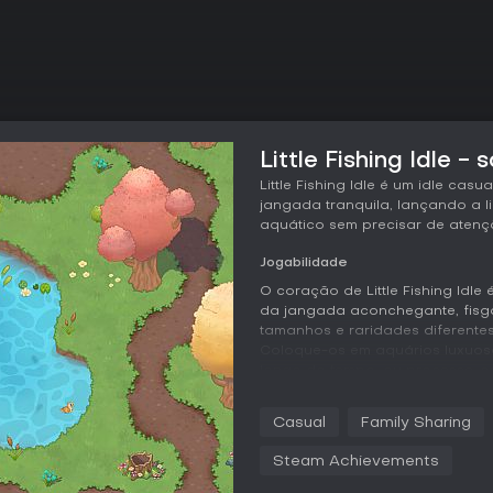
Little Fishing Idle - 
Little Fishing Idle é um idle ca
jangada tranquila, lançando a 
aquático sem precisar de atenç
Jogabilidade
O coração de Little Fishing Idle 
da jangada aconchegante, fisga
tamanhos e raridades diferentes
Coloque-os em aquários luxuos
longo do tempo, ou processe-os
manter tudo rodando.
Casual
Family Sharing
A gestão é essencial, com um sis
jangada. O jogo prioriza um ri
Steam Achievements
bastidores enquanto você cuida 
à jangada e seus elementos em e