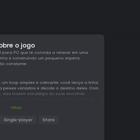
sobre o jogo
sual para PC que te convida a relaxar em uma
linha e construindo um pequeno império
ão constante.
é um loop simples e cativante: você lança a linha
 peixes variados e decide o destino deles. Com
, eles trazem estratégia às suas escolhas.
os para vê-los crescerem e gerarem renda ao
 na estação de sushi para lucros rápidos e
+Mais
Single-player
Stats
tema direto para otimizar a eficiência da
tmo sereno, com progresso acontecendo nos
de outras coisas. O pixel art charmoso dá vida
stilo retro, criando um ambiente visual