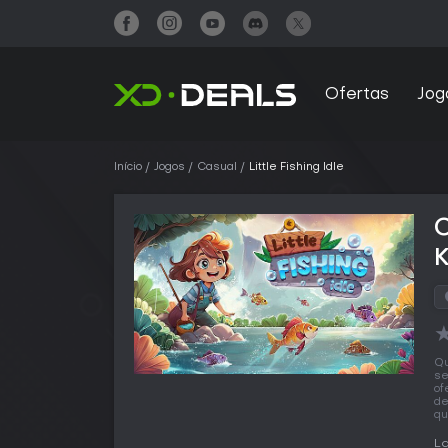
Ofertas
Jog
Início
Jogos
Casual
Little Fishing Idle
C
Qu
se
of
de
qu
L