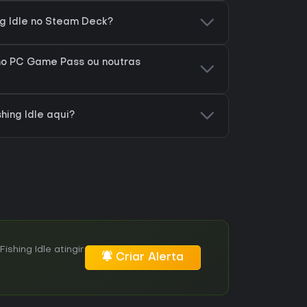
ing Idle no Steam Deck?
á no PC Game Pass ou noutras
shing Idle aqui?
shing Idle atingir
Criar Alerta