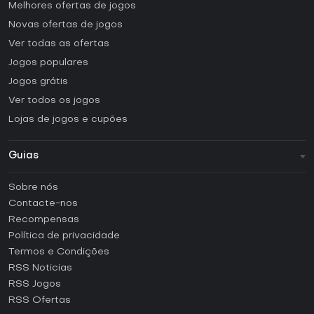
Melhores ofertas de jogos
Novas ofertas de jogos
Ver todas as ofertas
Jogos populares
Jogos grátis
Ver todos os jogos
Lojas de jogos e cupões
Guias
FAQ
Sobre nós
Guias e tutoriais
Contacte-nos
Como ativar uma CD Key Steam?
Recompensas
Como ativar uma CD Key Epic Games?
Política de privacidade
Termos e Condições
Como ativar uma CD Key GOG?
RSS Noticias
Como ativar uma CD Key Ubisoft Connect?
RSS Jogos
Como ativar uma CD Key EA App?
RSS Ofertas
Como ativar uma CD Key Battle.net?