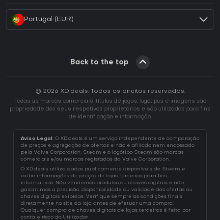
Portugal (EUR)
Back to the top
© 2026 XD.deals. Todos os direitos reservados.
Todas as marcas comerciais, títulos de jogos, logótipos e imagens são
propriedade dos seus respetivos proprietários e são utilizados para fins
de identificação e informação.
Aviso Legal:
O XD.deals é um serviço independente de comparação
de preços e agregação de ofertas e não é afiliado nem endossado
pela Valve Corporation. Steam e o logótipo Steam são marcas
comerciais e/ou marcas registadas da Valve Corporation.
O XD.deals utiliza dados publicamente disponíveis da Steam e
exibe informações de preços de lojas terceiras para fins
informativos. Não vendemos produtos ou chaves digitais e não
garantimos a precisão, disponibilidade ou validade das ofertas ou
chaves digitais exibidas. Verifique sempre as condições finais
diretamente no site da loja antes de efetuar uma compra.
Qualquer compra de chaves digitais de lojas terceiras é feita por
conta e risco do Utilizador.