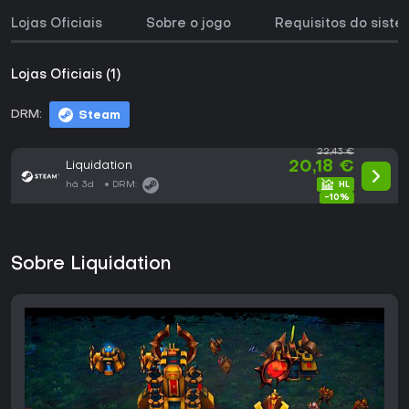
Lojas Oficiais
Sobre o jogo
Requisitos do sist
Lojas Oficiais (1)
DRM:
Steam
22,43 €
Liquidation
20,18 €
há 3d
DRM:
-10%
Sobre Liquidation