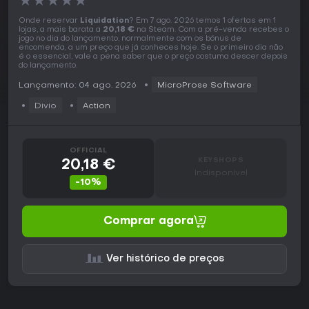
★
★
★
★
★
Onde reservar
Liquidation
? Em 7 ago. 2026 temos 1 ofertas em 1
lojas, a mais barata a
20,18 €
na Steam. Com a pré-venda recebes o
jogo no dia do lançamento, normalmente com os bónus de
encomenda, a um preço que já conheces hoje. Se o primeiro dia não
é o essencial, vale a pena saber que o preço costuma descer depois
do lançamento.
Lançamento: 04 ago. 2026
MicroProse Software
Divio
Action
OFFICIAL
KEYSHOPS
20,18 €
Indisponível
-10%
Comprar agora
Ver histórico de preços