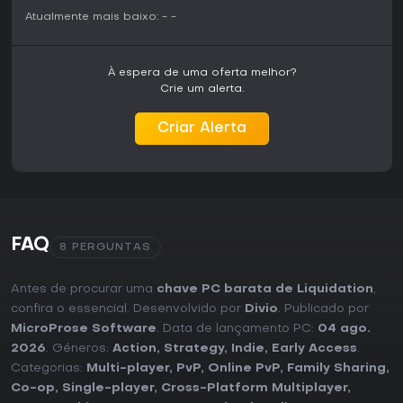
Atualmente mais baixo:
-
-
À espera de uma oferta melhor?
Crie um alerta.
Criar Alerta
FAQ
8 PERGUNTAS
Antes de procurar uma
chave PC barata de Liquidation
,
confira o essencial. Desenvolvido por
Divio
. Publicado por
MicroProse Software
. Data de lançamento PC:
04 ago.
2026
. Géneros:
Action
,
Strategy
,
Indie
,
Early Access
.
Categorias:
Multi-player
,
PvP
,
Online PvP
,
Family Sharing
,
Co-op
,
Single-player
,
Cross-Platform Multiplayer
,