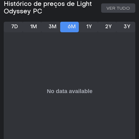
Histórico de preços de Light
VER TUDO
Odyssey PC
7D
1M
3M
6M
1Y
2Y
3Y