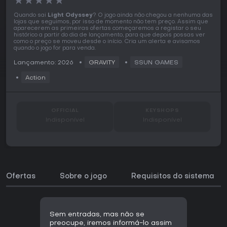
★
★
★
★
★
Quando sai
Light Odyssey
? O jogo ainda não chegou a nenhuma das
lojas que seguimos, por isso de momento não tem preço. Assim que
aparecerem as primeiras ofertas começaremos a registar o seu
histórico a partir do dia de lançamento, para que depois possas ver
como o preço se moveu desde o início. Cria um alerta e avisamos
quando o jogo for para venda.
Lançamento: 2026
GRAVITY
SSUN GAMES
Action
OFFICIAL
KEYSHOPS
Indisponível
Indisponível
Ofertas
Sobre o jogo
Requisitos do sistema
Sem entradas, mas não se
preocupe, iremos informá-lo assim