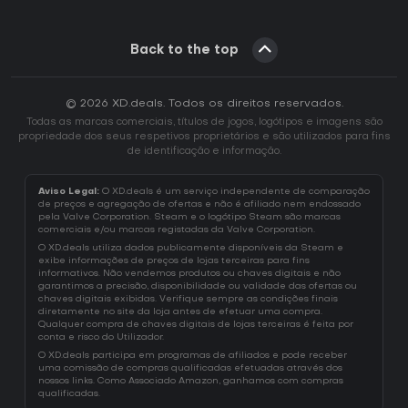
Back to the top
© 2026 XD.deals. Todos os direitos reservados.
Todas as marcas comerciais, títulos de jogos, logótipos e imagens são
propriedade dos seus respetivos proprietários e são utilizados para fins
de identificação e informação.
Aviso Legal:
O XD.deals é um serviço independente de comparação
de preços e agregação de ofertas e não é afiliado nem endossado
pela Valve Corporation. Steam e o logótipo Steam são marcas
comerciais e/ou marcas registadas da Valve Corporation.
O XD.deals utiliza dados publicamente disponíveis da Steam e
exibe informações de preços de lojas terceiras para fins
informativos. Não vendemos produtos ou chaves digitais e não
garantimos a precisão, disponibilidade ou validade das ofertas ou
chaves digitais exibidas. Verifique sempre as condições finais
diretamente no site da loja antes de efetuar uma compra.
Qualquer compra de chaves digitais de lojas terceiras é feita por
conta e risco do Utilizador.
O XD.deals participa em programas de afiliados e pode receber
uma comissão de compras qualificadas efetuadas através dos
nossos links. Como Associado Amazon, ganhamos com compras
qualificadas.