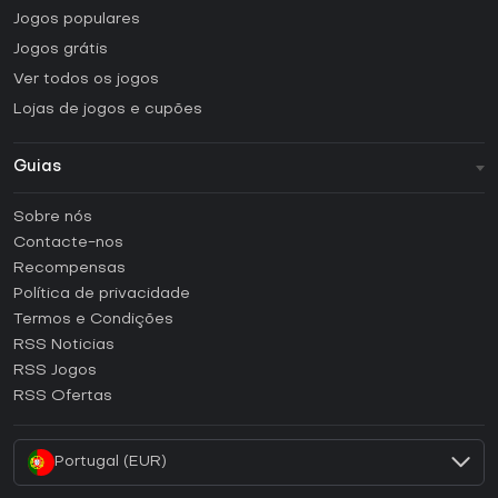
Jogos populares
Jogos grátis
Ver todos os jogos
Lojas de jogos e cupões
Guias
FAQ
Sobre nós
Guias e tutoriais
Contacte-nos
Como ativar uma CD Key Steam?
Recompensas
Como ativar uma CD Key Epic Games?
Política de privacidade
Termos e Condições
Como ativar uma CD Key GOG?
RSS Noticias
Como ativar uma CD Key Ubisoft Connect?
RSS Jogos
Como ativar uma CD Key EA App?
RSS Ofertas
Como ativar uma CD Key Battle.net?
Portugal (EUR)