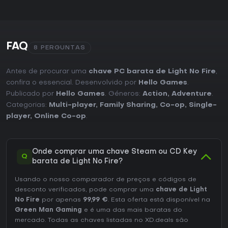
FAQ
8 PERGUNTAS
Antes de procurar uma
chave PC barata de Light No Fire
,
confira o essencial. Desenvolvido por
Hello Games
.
Publicado por
Hello Games
. Géneros:
Action
,
Adventure
.
Categorias:
Multi-player
,
Family Sharing
,
Co-op
,
Single-
player
,
Online Co-op
.
Onde comprar uma chave Steam ou CD Key
Q
barata de Light No Fire?
Usando o nosso comparador de preços e códigos de
desconto verificados, pode comprar uma
chave de Light
No Fire
por apenas
99,99 €
. Esta oferta está disponível na
Green Man Gaming
e é uma das mais baratas do
mercado. Todas as chaves listadas no XD.deals são