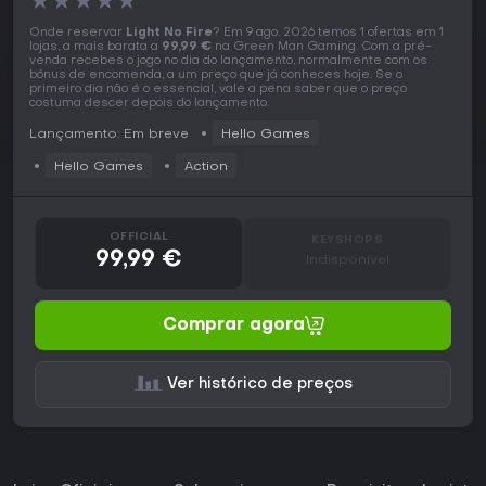
★
★
★
★
★
Onde reservar
Light No Fire
? Em 9 ago. 2026 temos 1 ofertas em 1
lojas, a mais barata a
99,99 €
na Green Man Gaming. Com a pré-
venda recebes o jogo no dia do lançamento, normalmente com os
bónus de encomenda, a um preço que já conheces hoje. Se o
primeiro dia não é o essencial, vale a pena saber que o preço
costuma descer depois do lançamento.
Lançamento: Em breve
Hello Games
Hello Games
Action
OFFICIAL
KEYSHOPS
99,99 €
Indisponível
Comprar agora
Ver histórico de preços