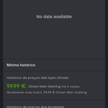
ambientes de fantasia vastos, pode ser ideal após o
lançamento, considerando recursos como construção de
comunidades e descobertas ilimitadas. Sem avaliações de
jogadores ainda, a escolha depende do interesse pelas
mecânicas de sobrevivência e do histórico da Hello Games.
Mínimo histórico
Histórico de preços das lojas oficiais
99,99 €
Green Man Gaming
há 5 meses
Atualmente mais baixo:
99,99 €
Green Man Gaming
Histórico de preços dos keyshops