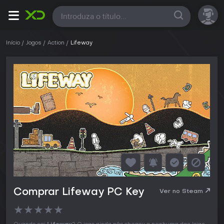
Todas
Início
Jogos
Action
Lifeway
Comprar Lifeway PC Key
Ver no Steam
★
★
★
★
★