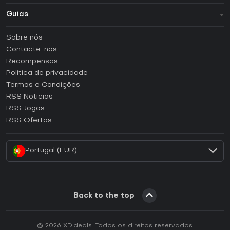
Guias
FAQ
Sobre nós
Guias e tutoriais
Contacte-nos
Como ativar uma CD Key Steam?
Recompensas
Como ativar uma CD Key Epic Games?
Política de privacidade
Termos e Condições
Como ativar uma CD Key GOG?
RSS Noticias
Como ativar uma CD Key Ubisoft Connect?
RSS Jogos
Como ativar uma CD Key EA App?
RSS Ofertas
Como ativar uma CD Key Battle.net?
Portugal (EUR)
Back to the top
© 2026 XD.deals. Todos os direitos reservados.