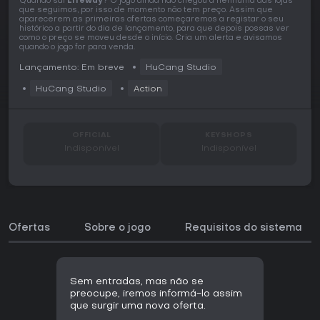
Quando sai
Lifeway
? O jogo ainda não chegou a nenhuma das lojas
que seguimos, por isso de momento não tem preço. Assim que
aparecerem as primeiras ofertas começaremos a registar o seu
histórico a partir do dia de lançamento, para que depois possas ver
como o preço se moveu desde o início. Cria um alerta e avisamos
quando o jogo for para venda.
Lançamento: Em breve
HuCang Studio
HuCang Studio
Action
OFFICIAL
KEYSHOPS
Indisponível
Indisponível
Ofertas
Sobre o jogo
Requisitos do sistema
Sem entradas, mas não se
preocupe, iremos informá-lo assim
que surgir uma nova oferta.