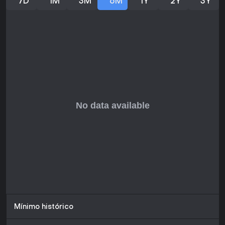
7D
1M
3M
6M
1Y
2Y
3Y
Mínimo histórico