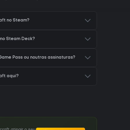
aft no Steam?
t no Steam Deck?
Game Pass ou noutras assinaturas?
aft aqui?
aft atingir o seu