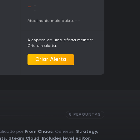
-
-
-
Atualmente mais baixo:
-
-
À espera de uma oferta melhor?
Crie um alerta.
Criar Alerta
8 PERGUNTAS
ublicado por
From Chaos
. Géneros:
Strategy
,
nts
,
Steam Cloud
,
Includes level editor
.