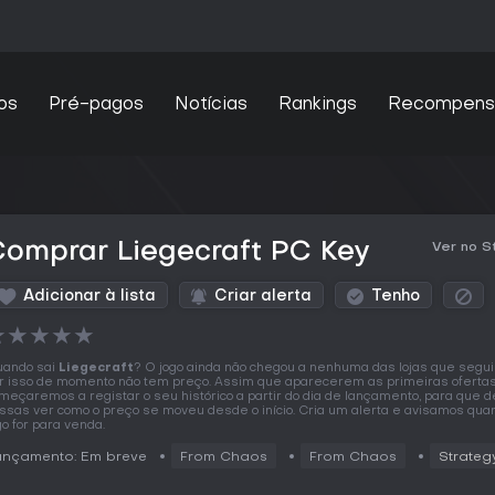
os
Pré-pagos
Notícias
Rankings
Recompens
omprar Liegecraft PC Key
Ver no 
Adicionar à lista
Criar alerta
Tenho
★
★
★
★
★
ando sai
Liegecraft
? O jogo ainda não chegou a nenhuma das lojas que segu
r isso de momento não tem preço. Assim que aparecerem as primeiras oferta
meçaremos a registar o seu histórico a partir do dia de lançamento, para que d
ssas ver como o preço se moveu desde o início. Cria um alerta e avisamos qua
go for para venda.
ançamento: Em breve
From Chaos
From Chaos
Strateg