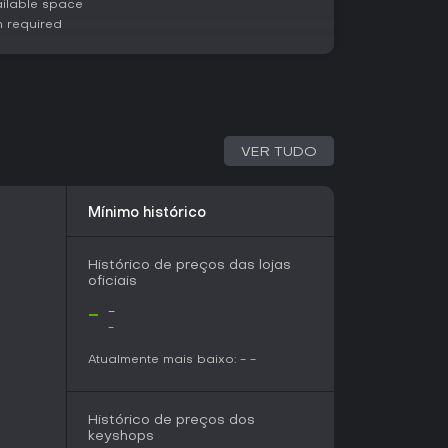
ilable space
m required
o real, de explorações em masmorras a
e ecoam na estratégia geral. As ferramentas de
s profundas, ampliando o jogo para além dos
mento, com devlogs regulares mostrando
VER TUDO
personagens. O early access está previsto para
 4X à imersão RPG.
Mínimo histórico
gia com elementos RPG marcantes, como
e personagens junto à construção de impérios,
Histórico de preços das lojas
ar no lançamento. Ideal para quem prefere
oficiais
tica, especialmente fãs de temas medievais e
o no early access para testar na prática, já que
-
-
los o diferenciam no gênero.
-
Atualmente mais baixo:
-
-
Histórico de preços dos
keyshops