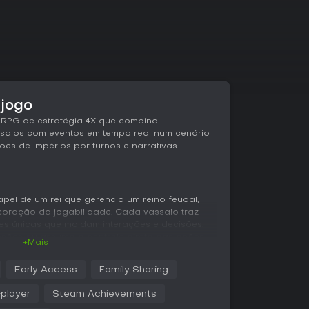
 jogo
 RPG de estratégia 4X que combina
salos com eventos em tempo real num cenário
ões de impérios por turnos e narrativas
pel de um rei que gerencia um reino feudal,
coração da jogabilidade. Cada vassalo traz
ões únicas que moldam interações e decisões.
issões ou assuma o controle direto das ações
+Mais
as para evitar conflitos capazes de levar à
Early Access
Family Sharing
ção de estruturas num diorama de cidade para
-player
Steam Achievements
enquanto o aprimoramento das terras vizinhas