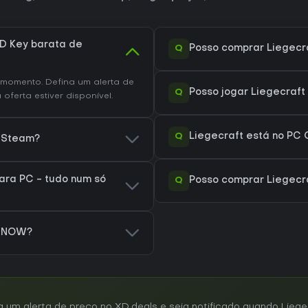
D Key barata de
Q
Posso comprar Liegecr
momento. Defina um alerta de
Q
Posso jogar Liegecraf
ferta estiver disponível.
Q
Liegecraft está no PC 
o Steam?
ara PC - tudo num só
Q
Posso comprar Liegecr
e NOW?
m alerta de preço no XD.deals e seja notificado quando Liegecr