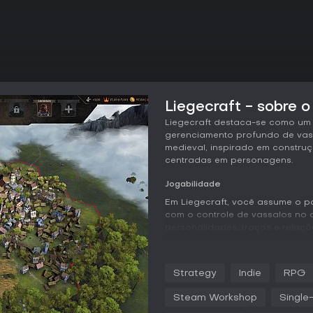
Liegecraft - sobre o
Liegecraft destaca-se como um
gerenciamento profundo de vas
medieval, inspirado em construç
centradas em personagens.
Jogabilidade
Em Liegecraft, você assume o pa
com o controle de vassalos no 
personalidades, traços e relaç
Atribua funções, envie-os em m
deles, equilibrando suas demand
ruína.
Strategy
Indie
RPG
A expansão passa pela constru
Steam Workshop
Single
desbloquear unidades e itens, 