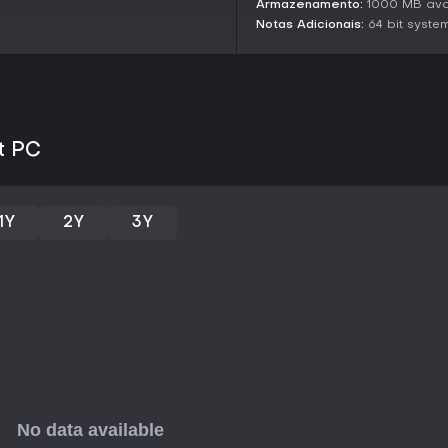
Armazenamento:
1000 MB ava
Notas Adicionais:
64 bit syste
Eventos se desenrolam em temp
torneios, com consequências qu
modding permitem customizaçõe
temas medievais padrão.
Current Development State
Liegecraft segue em desenvolvi
t PC
avanços em arte e sistemas de 
2025, unindo a profundidade do
Vale a pena jogar?
1Y
2Y
3Y
Se você curte jogos de estraté
gerenciar relações complexas d
Liegecraft tem tudo para agrad
decisões pensadas a ação frené
liberdade sandbox. Fique de olh
as narrativas guiadas por vassa