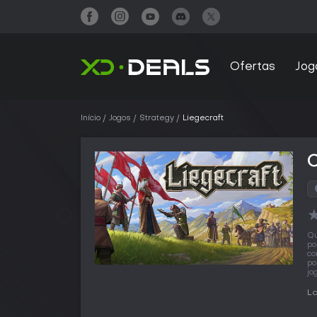
Ofertas
Jog
Início
Jogos
Strategy
Liegecraft
C
Qu
po
co
po
jo
L