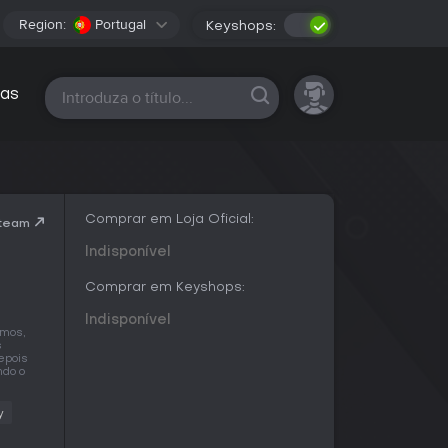
Region:
Portugal
Keyshops:
Todas as plataformas
as
Comprar em Loja Oficial:
Steam
Indisponível
Comprar em Keyshops:
Indisponível
imos,
s
epois
ndo o
y