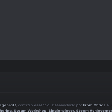
egecraft
, confira o essencial. Desenvolvido por
From Chaos
. P
haring
,
Steam Workshop
,
Single-player
,
Steam Achieveme