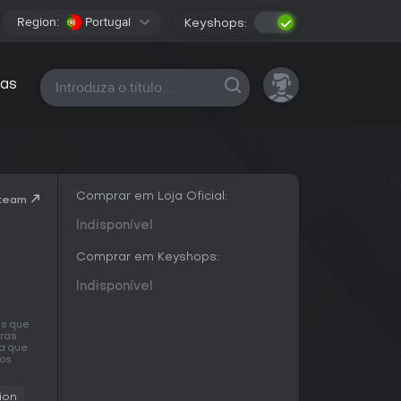
Region:
Portugal
Keyshops:
Todas as plataformas
as
Comprar em Loja Oficial:
Steam
Indisponível
Comprar em Keyshops:
Indisponível
as que
iras
ra que
mos
ion