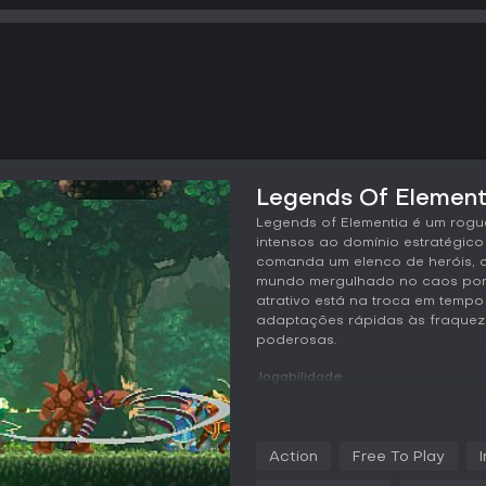
Legends Of Elementi
Legends of Elementia é um rog
intensos ao domínio estratégico
comanda um elenco de heróis, 
mundo mergulhado no caos por 
atrativo está na troca em tempo
adaptações rápidas às fraquez
poderosas.
Jogabilidade
O sistema de combate gira em to
no comando de um elemento como f
metal, luz e sombra. Por exemp
Action
Free To Play
congelar os inimigos e depois t
despedaça com tremores. Isso 