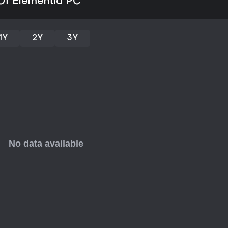
Of Elementia PC
trocas em tempo real traz abor
busca profundidade tática em a
para mergulhar pessoalmente e
1Y
2Y
3Y