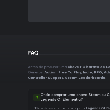
FAQ
Antes de procurar uma
chave PC barata de L
Géneros:
Action
,
Free To Play
,
Indie
,
RPG
,
Ad
Controller Support
,
Steam Leaderboards
.
Onde comprar uma chave Steam ou C
Q
Legends Of Elementia?
Não existem ofertas ativas para
Legends Of E