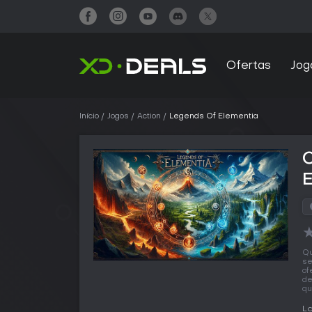
Ofertas
Jog
Início
Jogos
Action
Legends Of Elementia
Qu
se
of
de
qu
L