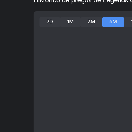
Histórico de preços de Legends 
7D
1M
3M
6M