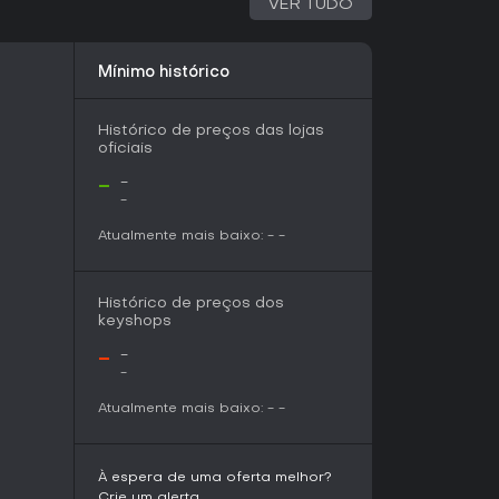
VER TUDO
dagens frescas ao combate, ideal para quem
venturas indie. Fique de olho no lançamento
m seu mundo caótico.
Mínimo histórico
Histórico de preços das lojas
oficiais
-
-
-
Atualmente mais baixo:
-
-
Histórico de preços dos
keyshops
-
-
-
Atualmente mais baixo:
-
-
À espera de uma oferta melhor?
Crie um alerta.