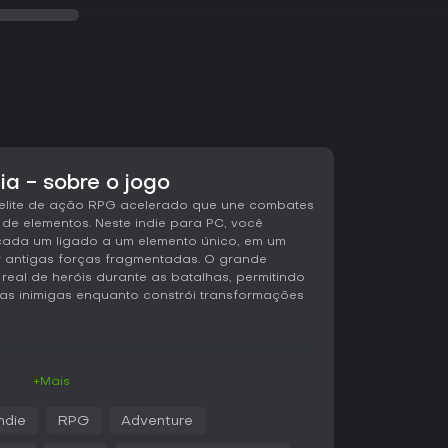
a - sobre o jogo
uelite de ação RPG acelerado que une combates
 de elementos. Neste indie para PC, você
cada um ligado a um elemento único, em um
antigas forças fragmentadas. O grande
 real de heróis durante as batalhas, permitindo
as inimigas enquanto constrói transformações
rno da gestão de 10 heróis distintos, cada um
+Mais
ogo, água, raio, terra, vento, folha, cristal,
lo, você pode usar um herói de água para
Indie
RPG
Adventure
rocar para um guardião da terra que os
incentiva experimentações com combinações,