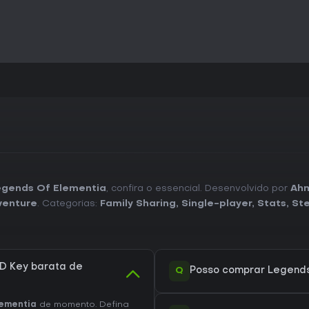
egends Of Elementia
, confira o essencial. Desenvolvido por
Ahm
venture
. Categorias:
Family Sharing
,
Single-player
,
Stats
,
St
D Key barata de
Q
Posso comprar Legends
lementia
de momento. Defina