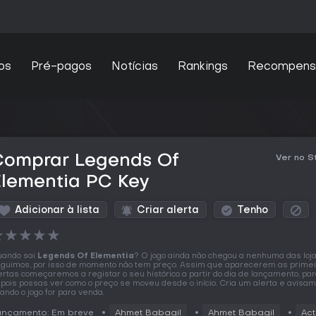
os
Pré-pagos
Notícias
Rankings
Recompens
Comprar Legends Of
Ver no 
Elementia PC Key
Adicionar à lista
Criar alerta
Tenho
★
★
★
★
★
ando sai
Legends Of Elementia
? O jogo ainda não chegou a nenhuma das loj
guimos, por isso de momento não tem preço. Assim que aparecerem as prime
ertas começaremos a registar o seu histórico a partir do dia de lançamento, pa
pois possas ver como o preço se moveu desde o início. Cria um alerta e avisa
ando o jogo for para venda.
ançamento: Em breve
Ahmet Babagil
Ahmet Babagil
Act