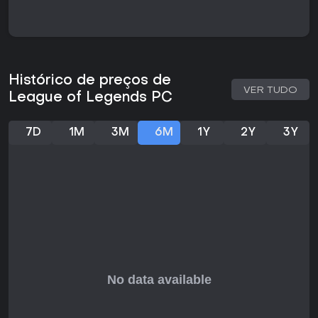
derrubar torres ou capturar buffs de monstros neutros. As
teamfights exigem decisões rápidas, bom posicionamento e
uso inteligente de habilidades para superar os adversários.
Mecânicas como last-hitting em creeps para recursos e
controle de visão com wards adicionam profundidade,
valorizando habilidade individual e coordenação em grupo.
Histórico de preços de
VER TUDO
As mudanças recentes de 2026 introduzem role quests, com
League of Legends PC
tarefas específicas para cada posição que incentivam
estilos de jogo variados e recompensas como experiência
extra ao completá-las. Monstros épicos agora escalam
7D
1M
3M
6M
1Y
2Y
3Y
com base no nível em vez do tempo de partida, e
mecânicas de comeback para objetivos como dragões e
Baron foram fortalecidas, dando mais chances de virada
para times em desvantagem.
Modos de Jogo
O jogo traz vários modos para diferentes estilos, do
competitivo ranked ao casual descontraído. Summoner's
Rift é o mapa principal para partidas 5v5 padrão, com
times avançando pelas lanes e disputando objetivos
importantes. ARAM acontece no Howling Abyss, com
seleção aleatória de campeões e uma única lane para
ação constante, sem farm tradicional.