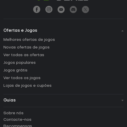
Ofertas e Jogos
Melhores ofertas de jogos
Novas ofertas de jogos
Ver todas as ofertas
Jogos populares
Jogos grátis
Ver todos os jogos
Lojas de jogos e cupões
Guias
FAQ
Sobre nós
Guias e tutoriais
Contacte-nos
Como ativar uma CD Key Steam?
Recompensas