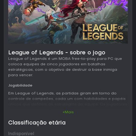
League of Legends - sobre o jogo
League of Legends é um MOBA free-to-play para PC que
coloca equipes de cinco jogadores em batalhas
estratégicas, com o objetivo de destruir a base inimiga
para vencer.
Jogabilidade
Em League of Legends, as partidas giram em torno do
controle de campeões, cada um com habilidades e papéis
únicos que definem as estratégias da equipe. Os jogadores
escolhem um campeão e o alocam em uma posição como
+Mais
top lane, jungle, mid lane, bottom lane ou support. O ciclo
principal inclui farmar minions para ganhar ouro e
Classificação etária
experiência, subir de nível, comprar itens que melhoram
atributos e coordenar com o time para objetivos como
Indisponível