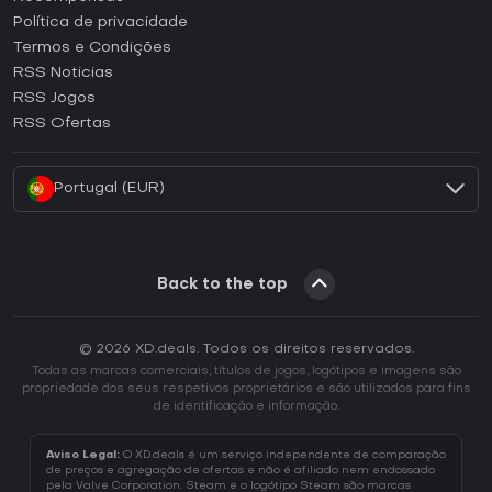
Como ativar uma CD Key Epic Games?
Política de privacidade
Termos e Condições
Como ativar uma CD Key GOG?
RSS Noticias
Como ativar uma CD Key Ubisoft Connect?
RSS Jogos
Como ativar uma CD Key EA App?
RSS Ofertas
Como ativar uma CD Key Battle.net?
Portugal (EUR)
Back to the top
© 2026 XD.deals. Todos os direitos reservados.
Todas as marcas comerciais, títulos de jogos, logótipos e imagens são
propriedade dos seus respetivos proprietários e são utilizados para fins
de identificação e informação.
Aviso Legal:
O XD.deals é um serviço independente de comparação
de preços e agregação de ofertas e não é afiliado nem endossado
pela Valve Corporation. Steam e o logótipo Steam são marcas