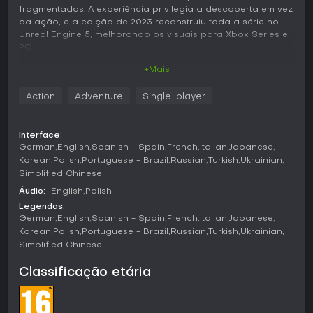
fragmentadas. A experiência privilegia a descoberta em vez
da ação, e a edição de 2023 reconstruiu toda a série no
Unreal Engine 5, melhorando os visuais para Xbox Series e
PC.
+Mais
Jogabilidade
O núcleo do jogo consiste em percorrer interiores em
Action
Adventure
Single-player
constante mudança, como uma mansão vitoriana ou um
transatlântico, com movimentos lentos e deliberados. O
jogador examina objetos, lê anotações espalhadas e
Interface:
resolve quebra-cabeças ambientais simples para avançar.
German
English
Spanish - Spain
French
Italian
Japanese
A casa ou o navio se reconfiguram constantemente,
Korean
Polish
Portuguese - Brazil
Russian
Turkish
Ukrainian
obrigando a revisitar os mesmos espaços sob novas
Simplified Chinese
condições que revelam fragmentos da história.
Áudio:
English
Polish
A versão mais recente introduz a lanterna, que ilumina
Legendas:
áreas escuras e serve temporariamente para afastar
German
English
Spanish - Spain
French
Italian
Japanese
entidades durante breves sequências de perseguição. Em
Korean
Polish
Portuguese - Brazil
Russian
Turkish
Ukrainian
alguns trechos, interações com a luz permitem retardar
Simplified Chinese
ameaças antes de prosseguir. Esses elementos
acrescentam tensão pontual sem tirar o foco da
Classificação etária
observação e da interpretação.
O design de som tem papel fundamental: pisos rangendo,