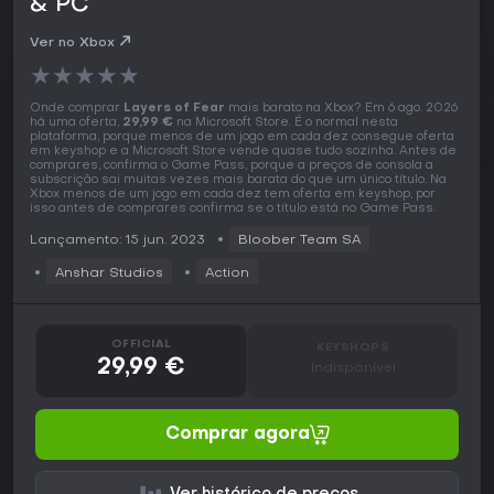
& PC
Ver no Xbox
★
★
★
★
★
Onde comprar
Layers of Fear
mais barato na Xbox? Em 6 ago. 2026
há uma oferta,
29,99 €
na Microsoft Store. É o normal nesta
plataforma, porque menos de um jogo em cada dez consegue oferta
em keyshop e a Microsoft Store vende quase tudo sozinha. Antes de
comprares, confirma o Game Pass, porque a preços de consola a
subscrição sai muitas vezes mais barata do que um único título. Na
Xbox menos de um jogo em cada dez tem oferta em keyshop, por
isso antes de comprares confirma se o título está no Game Pass.
Lançamento: 15 jun. 2023
Bloober Team SA
Anshar Studios
Action
OFFICIAL
KEYSHOPS
29,99 €
Indisponível
Comprar agora