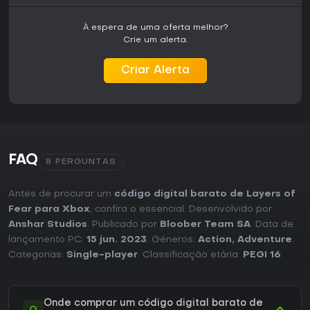
sustos intensos ou mecânicas variadas pode achar a
experiência contida demais. Para o público que valoriza
À espera de uma oferta melhor?
terror single-player narrativo com temas artísticos, o jogo
Crie um alerta.
entrega uma antologia coesa que vale completar de uma
vez.
Criar Alerta
FAQ
8 PERGUNTAS
Antes de procurar um
código digital barato de Layers of
Fear para Xbox
, confira o essencial. Desenvolvido por
Anshar Studios
. Publicado por
Bloober Team SA
. Data de
lançamento PC:
15 jun. 2023
. Géneros:
Action
,
Adventure
.
Categorias:
Single-player
. Classificação etária:
PEGI 16
.
Onde comprar um código digital barato de
Q