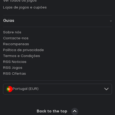
Ver todos os jogos
Lojas de jogos e cupões
Guias
FAQ
Sobre nós
Guias e tutoriais
Contacte-nos
Como ativar uma CD Key Steam?
Recompensas
Como ativar uma CD Key Epic Games?
Política de privacidade
Termos e Condições
Como ativar uma CD Key GOG?
RSS Noticias
Como ativar uma CD Key Ubisoft Connect?
RSS Jogos
Como ativar uma CD Key EA App?
RSS Ofertas
Como ativar uma CD Key Battle.net?
Portugal (EUR)
Back to the top