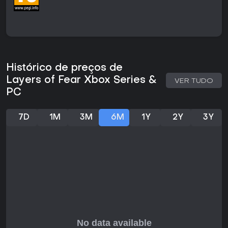
ecos distantes e ruídos repentinos aumentam o
desconforto durante a exploração. Os visuais contam com
ray tracing e suporte a alta resolução, exibindo obras de
arte detalhadas, texturas deterioradas e iluminação
dinâmica que reage à perspectiva do jogador.
Modos de Jogo
Histórico de preços de
O título é inteiramente single-player e se divide em capítulos
narrativos distintos. Cada capítulo coloca o jogador na
Layers of Fear Xbox Series &
VER TUDO
perspectiva de um protagonista diferente: o Pintor original,
PC
sua Filha no conteúdo Inheritance, sua Esposa na adição
The Final Note, o Ator a bordo do navio e o Escritor no
Capítulo do Farol.
7D
1M
3M
6M
1Y
2Y
3Y
A progressão é linear dentro de cada história, mas permite
investigar os cômodos em qualquer ordem. O capítulo The
Final Prologue permite ao jogador dirigir cenas em um set
de filmagem, testando diferentes desfechos antes de a
narrativa continuar. Todos os capítulos se conectam por
temas comuns de loucura e arrependimento, formando uma
antologia contínua sem opções multijogador ou
competitivas.
História e Personagens
A narrativa se desenvolve por cinco perspectivas principais