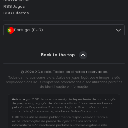
RSS Noticias
Como ativar uma CD Key Ubisoft Connect?
RSS Jogos
Como ativar uma CD Key EA App?
RSS Ofertas
Como ativar uma CD Key Battle.net?
Portugal (EUR)
Back to the top
© 2026 XD.deals. Todos os direitos reservados.
Todas as marcas comerciais, títulos de jogos, logótipos e imagens são
propriedade dos seus respetivos proprietários e são utilizados para fins
de identificação e informação.
Aviso Legal:
O XD.deals é um serviço independente de comparação
de preços e agregação de ofertas e não é afiliado nem endossado
pela Valve Corporation. Steam e o logótipo Steam são marcas
comerciais e/ou marcas registadas da Valve Corporation.
O XD.deals utiliza dados publicamente disponíveis da Steam e
exibe informações de preços de lojas terceiras para fins
informativos. Não vendemos produtos ou chaves digitais e não