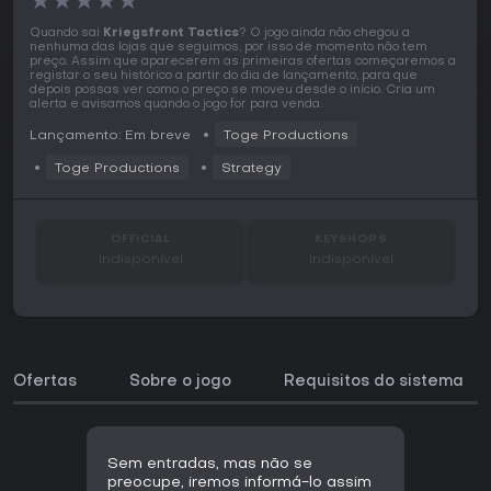
★
★
★
★
★
Quando sai
Kriegsfront Tactics
? O jogo ainda não chegou a
nenhuma das lojas que seguimos, por isso de momento não tem
preço. Assim que aparecerem as primeiras ofertas começaremos a
registar o seu histórico a partir do dia de lançamento, para que
depois possas ver como o preço se moveu desde o início. Cria um
alerta e avisamos quando o jogo for para venda.
Lançamento: Em breve
Toge Productions
Toge Productions
Strategy
OFFICIAL
KEYSHOPS
Indisponível
Indisponível
Ofertas
Sobre o jogo
Requisitos do sistema
Sem entradas, mas não se
preocupe, iremos informá-lo assim