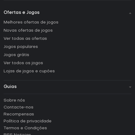
Ofertas e Jogos
Melhores ofertas de jogos
Novas ofertas de jogos
Ver todas as ofertas
Jogos populares
Jogos grátis
Ver todos os jogos
Lojas de jogos e cupões
Guias
FAQ
Sobre nós
Guias e tutoriais
Contacte-nos
Como ativar uma CD Key Steam?
Recompensas
Como ativar uma CD Key Epic Games?
Política de privacidade
Termos e Condições
Como ativar uma CD Key GOG?