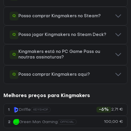
Q
Posso comprar Kingmakers no Steam?
Q
Posso jogar Kingmakers no Steam Deck?
Kingmakers está no PC Game Pass ou
Q
noutras assinaturas?
Q
Posso comprar Kingmakers aqui?
Melhores preços para Kingmakers
2,71 €
1
Driffle
-6%
KEYSHOP
100,00 €
2
Green Man Gaming
OFFICIAL