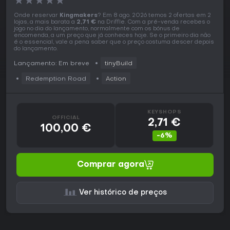
★
★
★
★
★
Onde reservar
Kingmakers
? Em 8 ago. 2026 temos 2 ofertas em 2
lojas, a mais barata a
2,71 €
na Driffle. Com a pré-venda recebes o
jogo no dia do lançamento, normalmente com os bónus de
encomenda, a um preço que já conheces hoje. Se o primeiro dia não
é o essencial, vale a pena saber que o preço costuma descer depois
do lançamento.
Lançamento: Em breve
tinyBuild
Redemption Road
Action
KEYSHOPS
OFFICIAL
2,71 €
100,00 €
-6%
Comprar agora
Ver histórico de preços