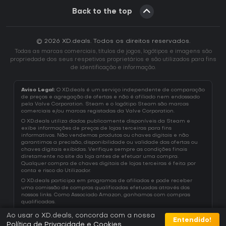
Back to the top
© 2026 XD.deals. Todos os direitos reservados.
Todas as marcas comerciais, títulos de jogos, logótipos e imagens são
propriedade dos seus respetivos proprietários e são utilizados para fins
de identificação e informação.
Aviso Legal:
O XD.deals é um serviço independente de comparação
de preços e agregação de ofertas e não é afiliado nem endossado
pela Valve Corporation. Steam e o logótipo Steam são marcas
comerciais e/ou marcas registadas da Valve Corporation.
O XD.deals utiliza dados publicamente disponíveis da Steam e
exibe informações de preços de lojas terceiras para fins
informativos. Não vendemos produtos ou chaves digitais e não
garantimos a precisão, disponibilidade ou validade das ofertas ou
chaves digitais exibidas. Verifique sempre as condições finais
diretamente no site da loja antes de efetuar uma compra.
Qualquer compra de chaves digitais de lojas terceiras é feita por
conta e risco do Utilizador.
O XD.deals participa em programas de afiliados e pode receber
uma comissão de compras qualificadas efetuadas através dos
nossos links. Como Associado Amazon, ganhamos com compras
qualificadas.
Ao usar o XD.deals, concorda com a nossa
Entendido!
Política de Privacidade e Cookies
.