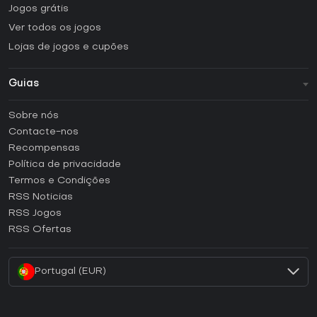
Jogos grátis
Ver todos os jogos
Lojas de jogos e cupões
Guias
FAQ
Sobre nós
Guias e tutoriais
Contacte-nos
Como ativar uma CD Key Steam?
Recompensas
Como ativar uma CD Key Epic Games?
Política de privacidade
Termos e Condições
Como ativar uma CD Key GOG?
RSS Noticias
Como ativar uma CD Key Ubisoft Connect?
RSS Jogos
Como ativar uma CD Key EA App?
RSS Ofertas
Como ativar uma CD Key Battle.net?
Portugal (EUR)