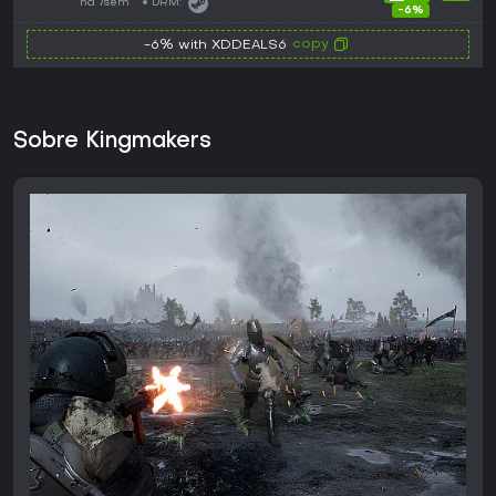
há 7sem
DRM:
-6%
copy
-6% with XDDEALS6
Sobre Kingmakers