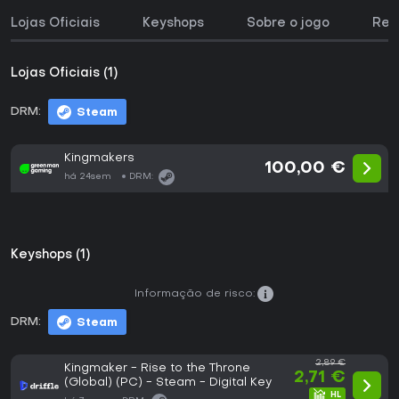
Lojas Oficiais
Keyshops
Sobre o jogo
Req
Lojas Oficiais (1)
DRM:
Steam
Kingmakers
100,00 €
há 24sem
DRM:
Keyshops (1)
Informação de risco:
DRM:
Steam
2,89 €
Kingmaker - Rise to the Throne
2,71 €
(Global) (PC) - Steam - Digital Key