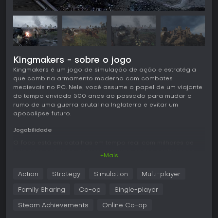
Kingmakers - sobre o jogo
Kingmakers é um jogo de simulação de ação e estratégia
que combina armamento moderno com combates
medievais no PC. Nele, você assume o papel de um viajante
do tempo enviado 500 anos ao passado para mudar o
rumo de uma guerra brutal na Inglaterra e evitar um
apocalipse futuro.
Jogabilidade
O foco está em batalhas em tempo real com milhares de
soldados colidindo ao mesmo tempo, todos controlados
+Mais
por uma IA avançada que gerencia decisões, pathfinding e
lealdade. Um sistema de animações procedurais traz
Action
Strategy
Simulation
Multi-player
realismo aos movimentos de combate e personagens. Você
usa armas modernas como fuzis de assalto, espingardas e
Family Sharing
Co-op
Single-player
lançadores de granadas, além de veículos como SUVs
blindados e helicópteros de ataque, para dominar o
Steam Achievements
Online Co-op
campo de batalha.