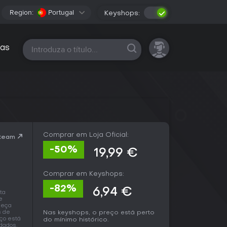
Region:
Portugal
Keyshops:
Todas as plataformas
as
Comprar em Loja Oficial:
Steam
-50%
19,99 €
Comprar em Keyshops:
-82%
6,94 €
ta
e
omeça
s de
Nas keyshops, o preço está perto
eço está
do mínimo histórico.
dados.