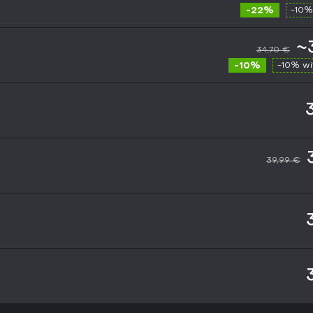
-22%
-10%
~
34,70 €
-10%
-10% w
39,99 €