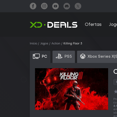
Ofertas
Jog
Início
Jogos
Action
Killing Floor 3
PC
PS5
Xbox Series X|
C
Pr
cu
6,
em
vá
en