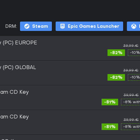
DRM:
Steam
Epic Games Launcher
Key (PC) EUROPE
39,99 €
-82%
-10%
ey (PC) GLOBAL
39,99 €
-82%
-10%
Steam CD Key
39,99 €
-81%
-8% wit
Steam CD Key
39,99 €
-81%
-8% wit