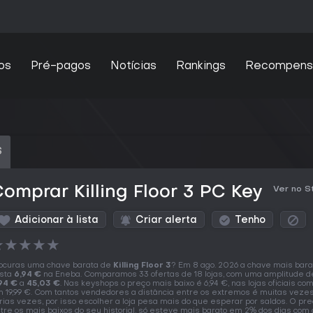
os
Pré-pagos
Notícias
Rankings
Recompens
S
omprar Killing Floor 3 PC Key
Ver no 
Adicionar à lista
Criar alerta
Tenho
★
★
★
★
★
ocuras uma chave barata de
Killing Floor 3
? Em 8 ago. 2026 a chave mais bara
sta
6,94 €
na Eneba. Comparamos 33 ofertas de 18 lojas, com uma amplitude d
94 €
a
45,03 €
. Nas keyshops o preço mais baixo é 6,94 €, nas lojas oficiais c
 19,99 €. Com tantos vendedores a distância entre os extremos é muitas veze
rias vezes, por isso escolher a loja pesa mais do que esperar por saldos. O pr
tre os mais baixos do seu historial, só esteve mais barato em 2% dos dias com 