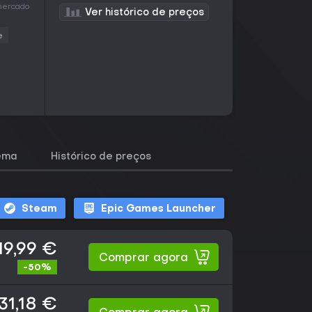
 mercado
Ver histórico de preços
e
tema
Histórico de preços
Steam
Epic Games Launcher
19,99 €
Comprar agora
-50%
31,18 €