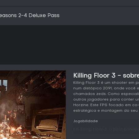
e Seasons 2-4 Deluxe Pass
Killing Floor 3 - sobr
Killing Floor 3 é um shooter em 
num distópico 2091, onde você 
chamados zeds. Como especialis
outros jogadores para conter 
Horzine. Este FPS focado em c
estratégica e montagem do seu
Jogabilidade
Em Killing Floor 3, o ciclo princ
cada vez mais difíceis enquant