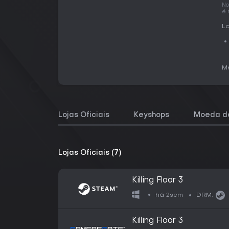
No
é 
La
Me
Lojas Oficiais
Keyshops
Moeda do
Lojas Oficiais (7)
Killing Floor 3
há 2sem
DRM:
Killing Floor 3