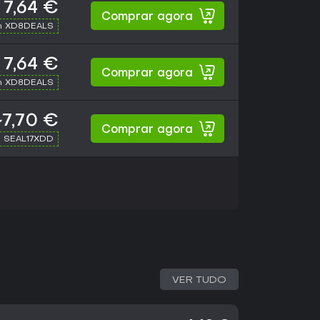
7,64 €
Comprar agora
h XD8DEALS
7,64 €
Comprar agora
h XD8DEALS
~7,70 €
Comprar agora
h SEAL17XDD
VER TUDO