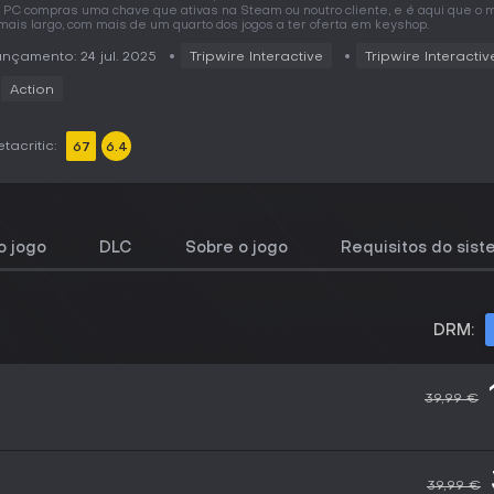
 PC compras uma chave que ativas na Steam ou noutro cliente, e é aqui que o
mais largo, com mais de um quarto dos jogos a ter oferta em keyshop.
nçamento: 24 jul. 2025
Tripwire Interactive
Tripwire Interactiv
Action
tacritic:
67
6.4
 jogo
DLC
Sobre o jogo
Requisitos do sis
DRM:
39,99 €
39,99 €