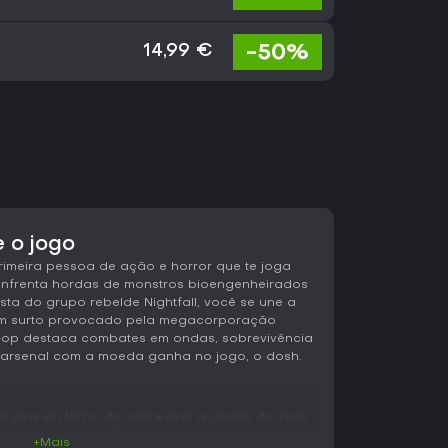
-50%
14,99 €
e o jogo
primeira pessoa de ação e horror que te joga
enfrenta hordas de monstros bioengenheirados
ta do grupo rebelde Nightfall, você se une a
um surto provocado pela megacorporação
o-op destaca combates em ondas, sobrevivência
 arsenal com a moeda ganha no jogo, o dosh.
ipal gira em torno de sobreviver a ondas de zeds
o coleta recursos. Você começa escolhendo seu
+Mais