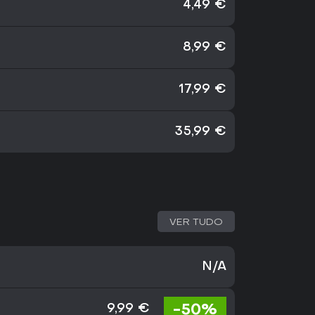
4,49 €
8,99 €
17,99 €
35,99 €
VER TUDO
N/A
-50%
9,99 €