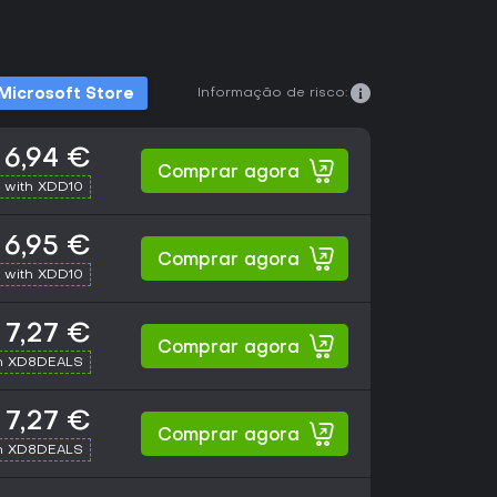
Informação de risco:
Microsoft Store
6,94 €
Comprar agora
 with XDD10
6,95 €
Comprar agora
 with XDD10
7,27 €
Comprar agora
h XD8DEALS
7,27 €
Comprar agora
h XD8DEALS