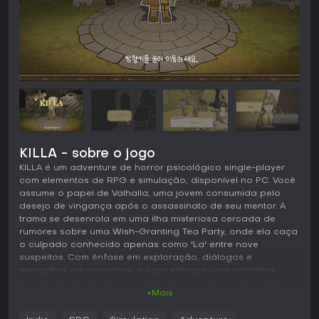
KILLA - sobre o jogo
KILLA é um adventure de horror psicológico single-player
com elementos de RPG e simulação, disponível no PC. Você
assume o papel de Valhalla, uma jovem consumida pelo
desejo de vingança após o assassinato de seu mentor. A
trama se desenrola em uma ilha misteriosa cercada de
rumores sobre uma Wish-Granting Tea Party, onde ela caça
o culpado conhecido apenas como 'La' entre nove
suspeitos. Com ênfase em exploração, diálogos e
mergulhos em memórias, o jogo entrega uma narrativa
envolvente de vingança e segredos ocultos, com múltiplos
+Mais
finais moldados pelas suas escolhas.