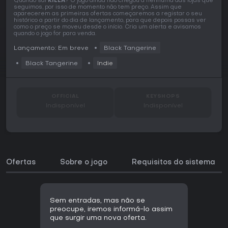
Quando sai
KILLA
? O jogo ainda não chegou a nenhuma das lojas que
seguimos, por isso de momento não tem preço. Assim que
aparecerem as primeiras ofertas começaremos a registar o seu
histórico a partir do dia de lançamento, para que depois possas ver
como o preço se moveu desde o início. Cria um alerta e avisamos
quando o jogo for para venda.
Lançamento: Em breve
Black Tangerine
Black Tangerine
Indie
OFFICIAL
KEYSHOPS
Indisponível
Indisponível
Ofertas
Sobre o jogo
Requisitos do sistema
Sem entradas, mas não se
preocupe, iremos informá-lo assim
que surgir uma nova oferta.