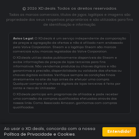
© 2026 XD.deals. Todos os direitos reservados.
Todas as marcas comerciais, títulos de jogos, logótipos e imagens são
propriedade dos seus respetivos proprietários e são utilizados para fins
de identificação e informação.
Aviso Legal:
O XD.deals é um serviço independente de comparação
de preços e agregação de ofertas e não é afiliado nem endossado
pela Valve Corporation. Steam e o logótipo Steam são marcas
comerciais e/ou marcas registadas da Valve Corporation.
O XD.deals utiliza dados publicamente disponíveis da Steam e
exibe informações de preços de lojas terceiras para fins
informativos. Não vendemos produtos ou chaves digitais e não
garantimos a precisão, disponibilidade ou validade das ofertas ou
chaves digitais exibidas. Verifique sempre as condições finais
diretamente no site da loja antes de efetuar uma compra.
Qualquer compra de chaves digitais de lojas terceiras é feita por
conta e risco do Utilizador.
O XD.deals participa em programas de afiliados e pode receber
uma comissão de compras qualificadas efetuadas através dos
nossos links. Como Associado Amazon, ganhamos com compras
qualificadas.
Ao usar o XD.deals, concorda com a nossa
Entendido!
Política de Privacidade e Cookies
.