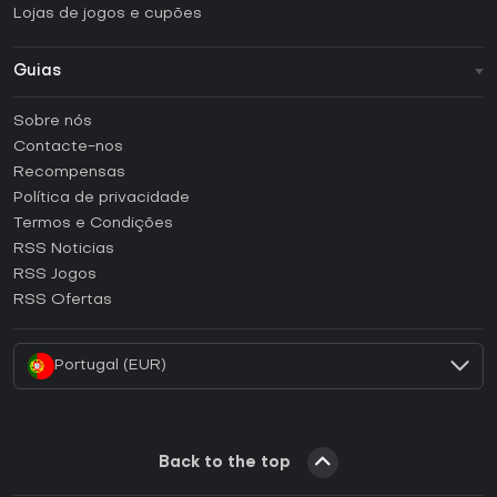
Lojas de jogos e cupões
Guias
FAQ
Sobre nós
Guias e tutoriais
Contacte-nos
Como ativar uma CD Key Steam?
Recompensas
Como ativar uma CD Key Epic Games?
Política de privacidade
Termos e Condições
Como ativar uma CD Key GOG?
RSS Noticias
Como ativar uma CD Key Ubisoft Connect?
RSS Jogos
Como ativar uma CD Key EA App?
RSS Ofertas
Como ativar uma CD Key Battle.net?
Portugal (EUR)
Back to the top