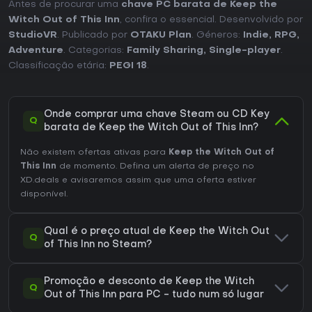
Antes de procurar uma
chave PC barata de Keep the
vistos. Uma ferramenta de captura de tela e suporte a
Witch Out of This Inn
, confira o essencial. Desenvolvido por
gamepad completam os recursos técnicos disponíveis na
StudioVR
. Publicado por
OTAKU Plan
. Géneros:
Indie
,
RPG
,
versão para PC.
Adventure
. Categorias:
Family Sharing
,
Single-player
.
Vale a pena jogar?
Classificação etária:
PEGI 18
.
Este título é indicado para quem busca simulações
detalhadas de inspeção de personagens em um RPG de
aventura indie com temas adultos. O destaque para
Onde comprar uma chave Steam ou CD Key
heroínas únicas e a grande variedade de cenas favorecem
Q
barata de Keep the Witch Out of This Inn?
o replay por meio de um design voltado para múltiplas
partidas. Quem aprecia gerenciar interações com
Não existem ofertas ativas para
Keep the Witch Out of
hóspedes e descobrir identidades ocultas encontrará
mecânicas alinhadas a esse interesse. Disponível para PC,
This Inn
de momento. Defina um alerta de preço no
o jogo é acessível a quem se identifica com o estilo
XD.deals e avisaremos assim que uma oferta estiver
descrito, sem atualizações ou temporadas adicionais
disponível.
confirmadas até o momento.
Qual é o preço atual de Keep the Witch Out
Q
of This Inn no Steam?
Promoção e desconto de Keep the Witch
Q
Out of This Inn para PC - tudo num só lugar