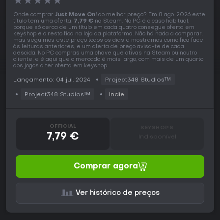
★
★
★
★
★
Onde comprar
Just Move On!
ao melhor preço? Em 8 ago. 2026 este
título tem uma oferta,
7,79 €
na Steam. No PC é o caso habitual,
porque só cerca de um título em cada quatro consegue oferta em
keyshop e o resto fica na loja da plataforma. Não há nada a comparar,
mas seguimos este preço todos os dias e mostramos como fica face
às leituras anteriores, e um alerta de preço avisa-te de cada
descida. No PC compras uma chave que ativas na Steam ou noutro
cliente, e é aqui que o mercado é mais largo, com mais de um quarto
dos jogos a ter oferta em keyshop.
Lançamento: 04 jul. 2024
Project348 Studios™
Project348 Studios™
Indie
OFFICIAL
KEYSHOPS
7,79 €
Indisponível
Comprar agora
Ver histórico de preços