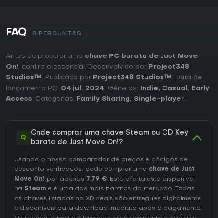
FAQ
8 PERGUNTAS
Antes de procurar uma
chave PC barata de Just Move
On!
, confira o essencial. Desenvolvido por
Project348
Studios™
. Publicado por
Project348 Studios™
. Data de
lançamento PC:
04 jul. 2024
. Géneros:
Indie
,
Casual
,
Early
Access
. Categorias:
Family Sharing
,
Single-player
.
Onde comprar uma chave Steam ou CD Key
Q
barata de Just Move On!?
Usando o nosso comparador de preços e códigos de
desconto verificados, pode comprar uma
chave de Just
Move On!
por apenas
7,79 €
. Esta oferta está disponível
na
Steam
e é uma das mais baratas do mercado. Todas
as chaves listadas no XD.deals são entregues digitalmente
e disponíveis para download imediato após o pagamento.