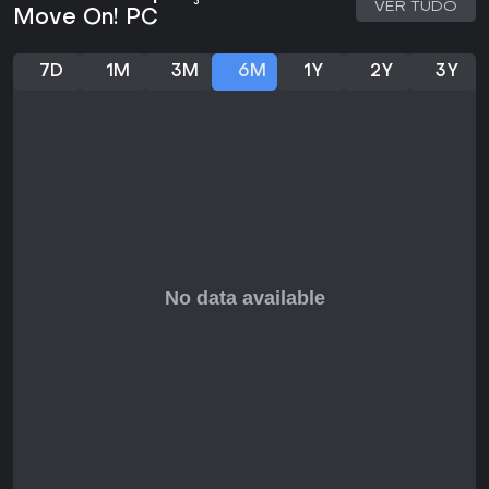
VER TUDO
Move On! PC
7D
1M
3M
6M
1Y
2Y
3Y