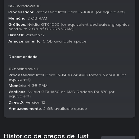
SO:
Windows 10
Desenvolvimento e Atualizações
Processador:
Processor: Intel Core i3-10100 (or equivalent)
Lançado em Early Access em julho de 2024,
Just Move On!
Memória:
2 GB RAM
evolui com base no feedback da comunidade. A equipe de
Gráficos:
Nvidia GTX 1050 (or equivalent dedicated graphics
desenvolvimento expande o jogo com mais fases e
card with 2 GB of GDDR5 VRAM)
recursos, como elementos interativos adicionais. Embora a
DirectX:
Version 12
última grande atualização tenha sido há algum tempo, o
Armazenamento:
5 GB available space
trabalho continua para refinar a experiência e incluir
sugestões dos jogadores.
Recomendado:
Vale a Pena Jogar?
Para fãs de platformers exigentes que gostam de uma
SO:
Windows 11
curva de aprendizado íngreme,
Just Move On!
oferece um
Processador:
Intel Core i5-11400 or AMD Ryzen 5 5600X (or
teste sólido de habilidades na versão atual. Com apenas
equivalent)
uma avaliação de usuário disponível, é difícil medir a
Memória:
4 GB RAM
recepção geral, mas o desenvolvimento ativo indica
Gráficos:
Nvidia GTX 1650 or AMD Radeon RX 570 (or
potencial de crescimento. Se você se diverte dominando
equivalent)
saltos difíceis e não se importa com um título em Early
DirectX:
Version 12
Access que pode mudar, é uma ótima escolha para
Armazenamento:
5 GB available space
sessões solo. Quem prefere jogos polidos e completos
pode esperar mais atualizações.
Histórico de preços de Just