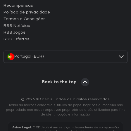
Como ativar uma CD Key Steam?
Recompensas
Como ativar uma CD Key Epic Games?
Política de privacidade
Termos e Condições
Como ativar uma CD Key GOG?
RSS Noticias
Como ativar uma CD Key Ubisoft Connect?
RSS Jogos
Como ativar uma CD Key EA App?
RSS Ofertas
Como ativar uma CD Key Battle.net?
Portugal (EUR)
Back to the top
© 2026 XD.deals. Todos os direitos reservados.
Todas as marcas comerciais, títulos de jogos, logótipos e imagens são
propriedade dos seus respetivos proprietários e são utilizados para fins
de identificação e informação.
Aviso Legal:
O XD.deals é um serviço independente de comparação