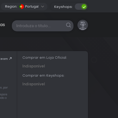
Region:
Portugal
Keyshops:
Todas as plataformas
as
Comprar em Loja Oficial:
Steam
Indisponível
Comprar em Keyshops:
Indisponível
s, por
epois
ndo o