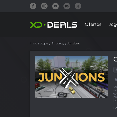
Ofertas
Jog
Início
Jogos
Strategy
Junxions
Qu
is
co
po
jo
L