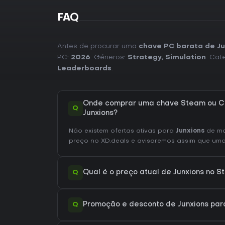
FAQ
Antes de procurar uma
chave PC barata de Ju
PC:
2026
. Géneros:
Strategy
,
Simulation
. Cat
Leaderboards
.
Onde comprar uma chave Steam ou C
Q
Junxions?
Não existem ofertas ativas para
Junxions
de mo
preço no XD.deals e avisaremos assim que uma o
Q
Qual é o preço atual de Junxions no 
Q
Promoção e desconto de Junxions para