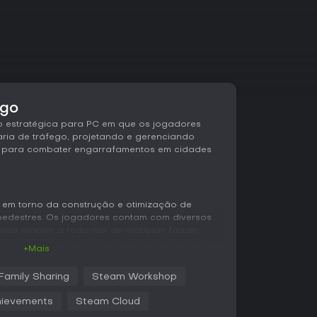
ogo
o estratégica para PC em que os jogadores
ia de tráfego, projetando e gerenciando
s para combater engarrafamentos em cidades
a em torno da construção e otimização de
 pedestres. Os jogadores contam com diversos
ista simples a rodovias de múltiplas faixas,
 para ônibus, bicicletas e bondes. A simulação
+Mais
 de tráfego, exigindo planejamento cuidadoso ao
com ferramentas como túneis e pontes.
Family Sharing
Steam Workshop
stão a configuração de regras em interseções,
ievements
Steam Cloud
gnações de faixas e prioridades de passagem.