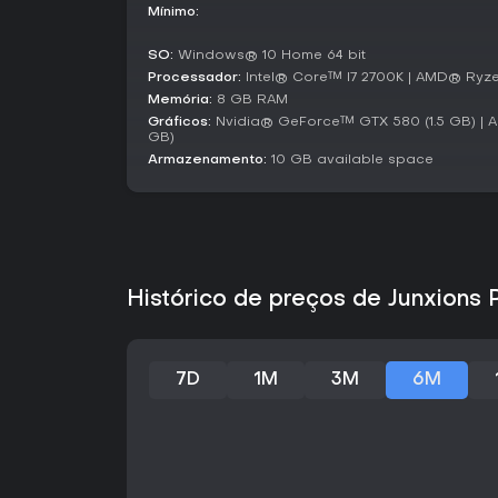
Mínimo:
SO:
Windows® 10 Home 64 bit
Processador:
Intel® Core™ I7 2700K | AMD® Ryze
Memória:
8 GB RAM
Gráficos:
Nvidia® GeForce™ GTX 580 (1.5 GB) |
GB)
Armazenamento:
10 GB available space
Histórico de preços de Junxions
7D
1M
3M
6M