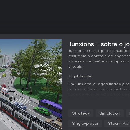
Junxions - sobre o j
Junxions é um jogo de simulaçã
assumem o controle da engenhar
sistemas rodoviários complexo
virtuais.
Jogabilidade
Em Junxions, a jogabilidade gir
rodovias, ferrovias e caminhos
tipos de vias, de mão única de p
incluindo corredores exclusivos
respeita leis e restrições reais
redor de estruturas existentes 
Strategy
Simulation
Entre os principais mecânicos e
Single-player
Steam Ach
como fases de semáforos, desi