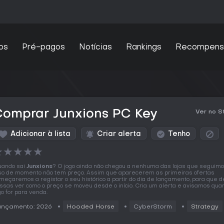
os
Pré-pagos
Notícias
Rankings
Recompens
Comprar Junxions PC Key
Ver no 
Adicionar à lista
Criar alerta
Tenho
★
★
★
★
★
ando sai
Junxions
? O jogo ainda não chegou a nenhuma das lojas que seguimo
so de momento não tem preço. Assim que aparecerem as primeiras ofertas
meçaremos a registar o seu histórico a partir do dia de lançamento, para que d
ssas ver como o preço se moveu desde o início. Cria um alerta e avisamos qua
go for para venda.
ançamento: 2026
Hooded Horse
CyberStorm
Strategy