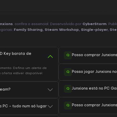
nxions
, confira o essencial. Desenvolvido por
CyberStorm
. Pub
egorias:
Family Sharing
,
Steam Workshop
,
Single-player
,
Ste
D Key barata de
Q
Posso comprar Junxion
mento. Defina um alerta de
Q
Posso jogar Junxions n
ferta estiver disponível.
Q
Junxions está no PC Ga
Steam?
Q
Posso comprar Junxions
 PC - tudo num só lugar