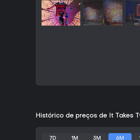
Histórico de preços de It Takes
7D
1M
3M
6M