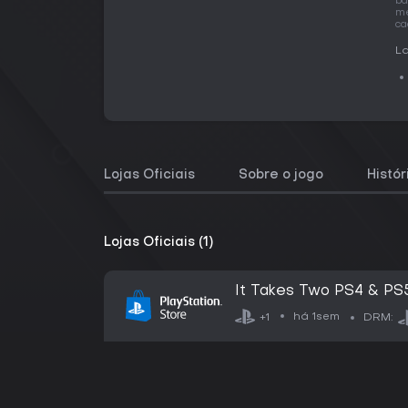
ba
me
ca
La
Lojas Oficiais
Sobre o jogo
Histó
Lojas Oficiais (1)
It Takes Two PS4 & PS
há 1sem
+1
DRM: