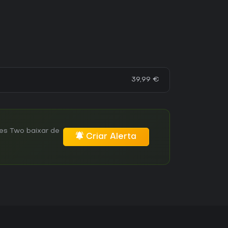
39,99 €
es Two baixar de
Criar Alerta