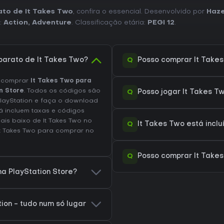
ato de It Takes Two
, confira o essencial. Desenvolvido por
Haze
:
Action
,
Adventure
. Classificação etária:
PEGI 12
.
Q
barato de It Takes Two?
Posso comprar It Takes
e comprar
It Takes Two para
n Store
. Todos os códigos são
Q
Posso jogar It Takes T
PlayStation e faça o download
á incluem taxas e códigos
is baixo de It Takes Two no
Q
It Takes Two está inclu
t Takes Two
para comprar no
Q
Posso comprar It Take
na PlayStation Store?
ion - tudo num só lugar