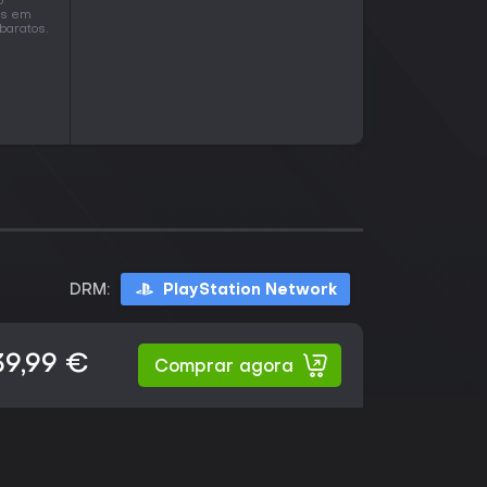
o
os em
baratos.
DRM:
PlayStation Network
39,99 €
Comprar agora