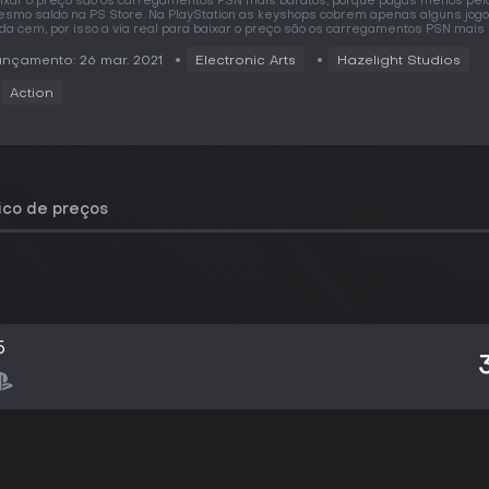
ixar o preço são os carregamentos PSN mais baratos, porque pagas menos pel
smo saldo na PS Store. Na PlayStation as keyshops cobrem apenas alguns jog
da cem, por isso a via real para baixar o preço são os carregamentos PSN mais 
nçamento: 26 mar. 2021
Electronic Arts
Hazelight Studios
Action
rico de preços
5