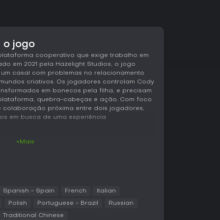
 o jogo
 plataforma cooperativo que exige trabalho em
do em 2021 pela Hazelight Studios, o jogo
de um casal com problemas no relacionamento
mundos criativos. Os jogadores controlam Cody
nsformados em bonecos pela filha, e precisam
 plataforma, quebra-cabeças e ação. Com foco
e colaboração próxima entre dois jogadores,
ros em busca de uma experiência
+Mais
rno de quebra-cabeças cooperativos e
em tendo habilidades únicas que se
ody e May adquirem ferramentas ou poderes
 usando martelo enquanto o outro controla
e mecânicas de clonagem. Essas habilidades
Spanish - Spain
French
Italian
o a jogabilidade fresca ao enfrentar
Polish
Portuguese - Brazil
Russian
beldes ou um jardim infestado de insetos. O
Traditional Chinese
momentos que demandam comunicação e timing