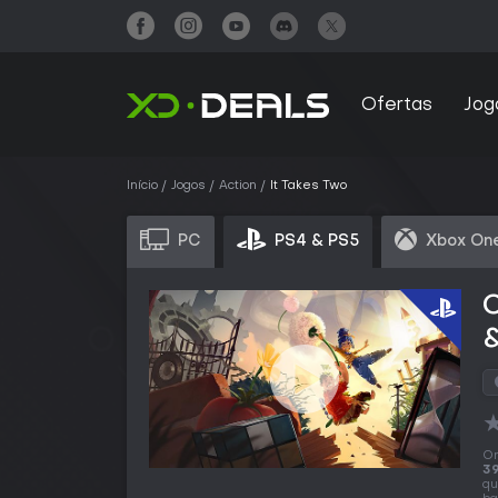
Ofertas
Jog
Início
Jogos
Action
It Takes Two
PC
PS4 & PS5
Xbox One
O
39
qu