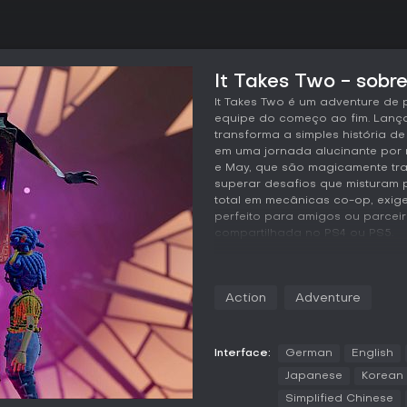
It Takes Two - sobre
It Takes Two é um adventure de
equipe do começo ao fim. Lança
transforma a simples história 
em uma jornada alucinante por 
e May, que são magicamente tra
superar desafios que misturam
total em mecânicas co-op, exig
perfeito para amigos ou parcei
compartilhada no PS4 ou PS5.
Jogabilidade
O gameplay central gira em to
Action
Adventure
plataforma, com cada personag
complementam. Em cada fase, C
adaptados ao cenário, como um
pregos, ou manipulando tempo 
Interface:
German
English
mudam com frequência, mantend
Japanese
Korean
obstáculos como aspiradores re
Simplified Chinese
jogo prioriza sincronia, com 