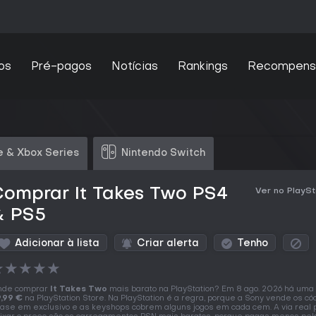
os
Pré-pagos
Notícias
Rankings
Recompens
 & Xbox Series
Nintendo Switch
Comprar It Takes Two PS4
Ver no PlaySt
& PS5
Adicionar à lista
Criar alerta
Tenho
★
★
★
★
★
nde comprar
It Takes Two
mais barato na PlayStation? Em 8 ago. 2026 há uma 
,99 €
na PlayStation Store. Na PlayStation é a regra, porque a Sony vende os có
ase em exclusivo e as keyshops cobrem alguns jogos em cada cem. A via real 