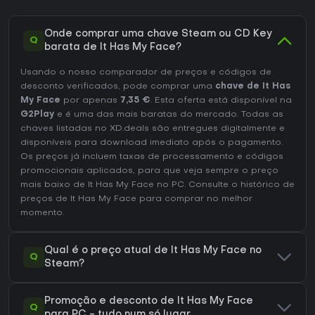
Onde comprar uma chave Steam ou CD Key
Q
barata de It Has My Face?
Usando o nosso comparador de preços e códigos de
desconto verificados, pode comprar uma
chave de It Has
My Face
por apenas
7,35 €
. Esta oferta está disponível na
G2Play
e é uma das mais baratas do mercado. Todas as
chaves listadas no XD.deals são entregues digitalmente e
disponíveis para download imediato após o pagamento.
Os preços já incluem taxas de processamento e códigos
promocionais aplicados, para que veja sempre o preço
mais baixo de It Has My Face no
PC
. Consulte o
histórico de
preços de It Has My Face
para comprar no melhor
momento.
Qual é o preço atual de It Has My Face no
Q
Steam?
Promoção e desconto de It Has My Face
Q
para PC - tudo num só lugar