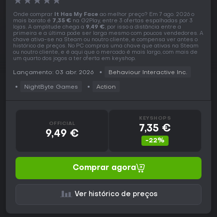
★
★
★
★
★
Onde comprar
It Has My Face
ao melhor preço? Em 7 ago. 2026 o
mais barato é
7,35 €
na G2Play, entre 3 ofertas espalhadas por 3
lojas. A amplitude chega a
9,49 €
, por isso a distância entre a
primeira e a última pode ser larga mesmo com poucos vendedores. A
chave ativa-se na Steam ou noutro cliente, e compensa ver antes o
histórico de preços. No PC compras uma chave que ativas na Steam
ou noutro cliente, e é aqui que o mercado é mais largo, com mais de
um quarto dos jogos a ter oferta em keyshop.
Lançamento: 03 abr. 2026
Behaviour Interactive Inc.
NightByte Games
Action
KEYSHOPS
OFFICIAL
7,35 €
9,49 €
-22%
Comprar agora
Ver histórico de preços