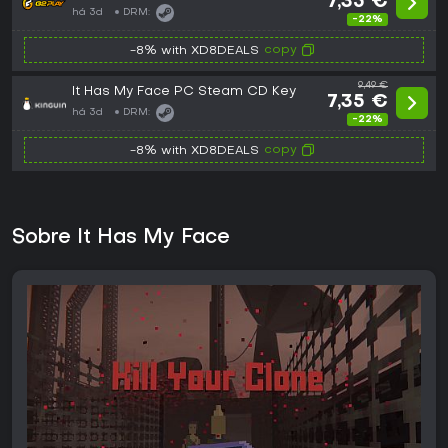
7,35 €
há 3d
DRM:
-22%
copy
-8% with XD8DEALS
9,49 €
It Has My Face PC Steam CD Key
7,35 €
há 3d
DRM:
-22%
copy
-8% with XD8DEALS
Sobre It Has My Face