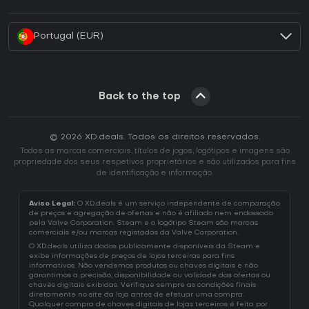
Como ativar uma CD Key Battle.net?
Portugal (EUR)
Back to the top
© 2026 XD.deals. Todos os direitos reservados.
Todas as marcas comerciais, títulos de jogos, logótipos e imagens são
propriedade dos seus respetivos proprietários e são utilizados para fins
de identificação e informação.
Aviso Legal:
O XD.deals é um serviço independente de comparação
de preços e agregação de ofertas e não é afiliado nem endossado
pela Valve Corporation. Steam e o logótipo Steam são marcas
comerciais e/ou marcas registadas da Valve Corporation.
O XD.deals utiliza dados publicamente disponíveis da Steam e
exibe informações de preços de lojas terceiras para fins
informativos. Não vendemos produtos ou chaves digitais e não
garantimos a precisão, disponibilidade ou validade das ofertas ou
chaves digitais exibidas. Verifique sempre as condições finais
diretamente no site da loja antes de efetuar uma compra.
Qualquer compra de chaves digitais de lojas terceiras é feita por