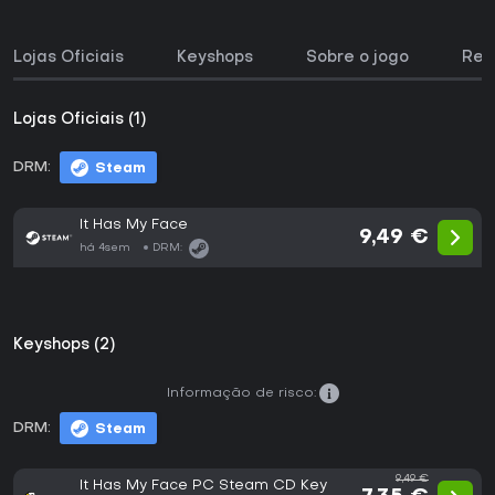
Lojas Oficiais
Keyshops
Sobre o jogo
Req
Lojas Oficiais (1)
DRM:
Steam
It Has My Face
9,49 €
há 4sem
DRM:
Keyshops (2)
Informação de risco:
DRM:
Steam
9,49 €
It Has My Face PC Steam CD Key