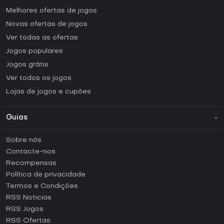
Melhores ofertas de jogos
Novas ofertas de jogos
Ver todas as ofertas
Jogos populares
Jogos grátis
Ver todos os jogos
Lojas de jogos e cupões
Guias
FAQ
Sobre nós
Guias e tutoriais
Contacte-nos
Como ativar uma CD Key Steam?
Recompensas
Como ativar uma CD Key Epic Games?
Política de privacidade
Termos e Condições
Como ativar uma CD Key GOG?
RSS Noticias
Como ativar uma CD Key Ubisoft Connect?
RSS Jogos
Como ativar uma CD Key EA App?
RSS Ofertas