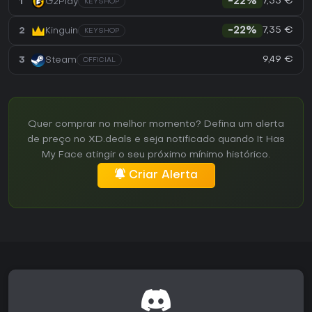
7,35 €
1
G2Play
-22%
KEYSHOP
7,35 €
2
Kinguin
-22%
KEYSHOP
9,49 €
3
Steam
OFFICIAL
Quer comprar no melhor momento? Defina um alerta
de preço no XD.deals e seja notificado quando It Has
My Face atingir o seu próximo mínimo histórico.
Criar Alerta