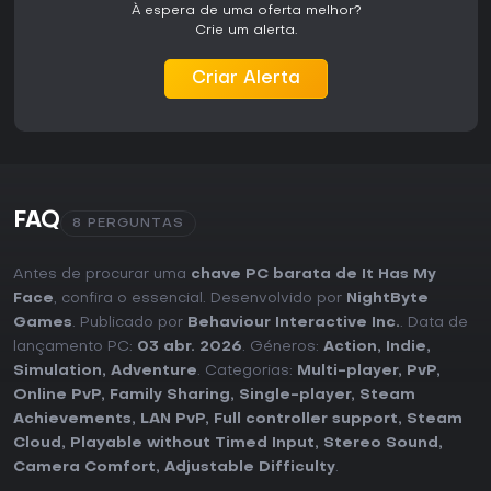
À espera de uma oferta melhor?
Crie um alerta.
Criar Alerta
FAQ
8 PERGUNTAS
Antes de procurar uma
chave PC barata de It Has My
Face
, confira o essencial. Desenvolvido por
NightByte
Games
. Publicado por
Behaviour Interactive Inc.
. Data de
lançamento PC:
03 abr. 2026
. Géneros:
Action
,
Indie
,
Simulation
,
Adventure
. Categorias:
Multi-player
,
PvP
,
Online PvP
,
Family Sharing
,
Single-player
,
Steam
Achievements
,
LAN PvP
,
Full controller support
,
Steam
Cloud
,
Playable without Timed Input
,
Stereo Sound
,
Camera Comfort
,
Adjustable Difficulty
.